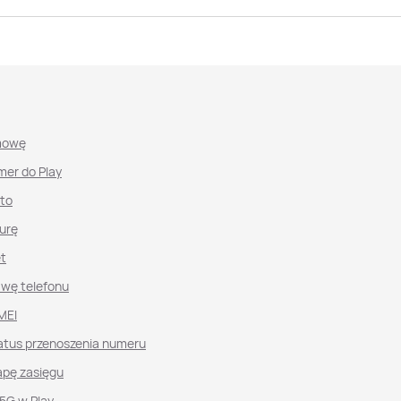
mowę
mer do Play
nto
urę
et
awę telefonu
MEI
atus przenoszenia numeru
pę zasięgu
 5G w Play