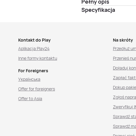
Pełny opis
Specyfikacja
Kontakt do Play
Na skróty
Aplikacja Play24
Przedłuż u
Inne formy kontaktu
Przenieś nu
Doładuj ko
For Foreigners
Zapłać fakt
Українська
Dokup paki
Offer for foreigners
Zgłoś napr
Offer to Asia
Zweryfikuj I
Sprawdź st
Sprawdź ma
Poznaj sieć