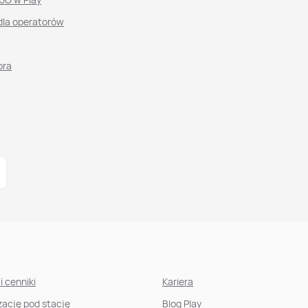
dla operatorów
ora
i cenniki
Kariera
izację pod stację
Blog Play