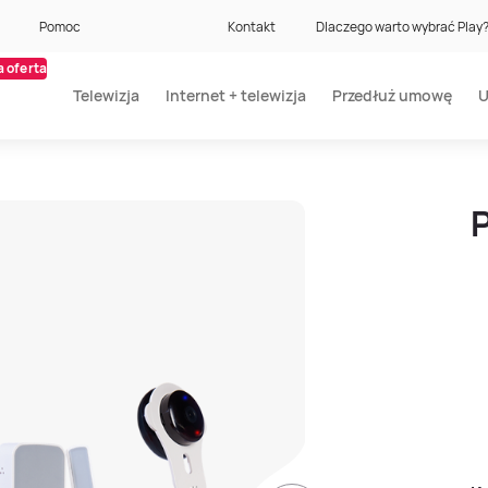
Pomoc
Kontakt
Dlaczego warto wybrać Play
 oferta
Telewizja
Internet + telewizja
Przedłuż umowę
U
P