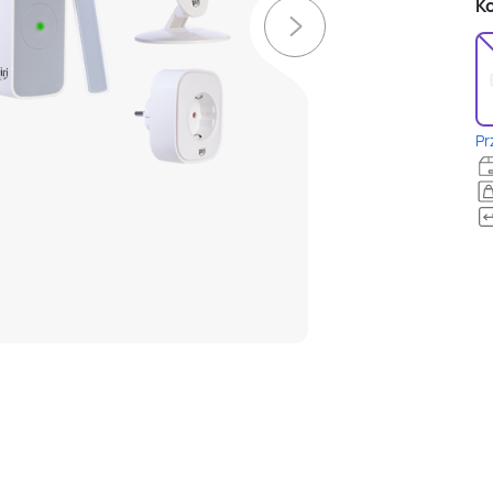
Ko
Pr