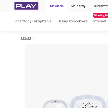
Dla Ciebie
Małe firmy
Duże firmy
Wakacyjna
Smartfony i urządzenia
Usługi komórkowe
Internet
Play.pl