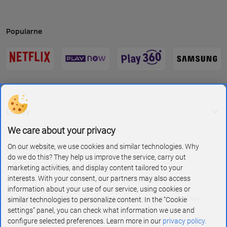
Popularne
O Play
We care about your privacy
On our website, we use cookies and similar technologies. Why
Jesteśmy też tu:
do we do this? They help us improve the service, carry out
marketing activities, and display content tailored to your
interests. With your consent, our partners may also access
information about your use of our service, using cookies or
Copyright © 2026 Play - wszelkie prawa zastrzeżone dla Play
similar technologies to personalize content. In the “Cookie
settings” panel, you can check what information we use and
configure selected preferences. Learn more in our
privacy policy.