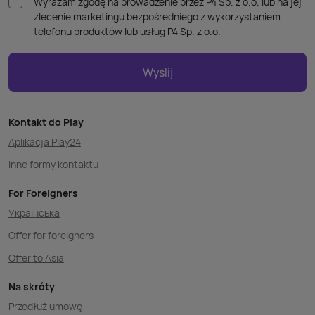
Wyrażam zgodę na prowadzenie przez P4 Sp. z o.o. lub na jej
zlecenie marketingu bezpośredniego z wykorzystaniem
telefonu produktów lub usług P4 Sp. z o.o.
Wyślij
Kontakt do Play
Aplikacja Play24
Inne formy kontaktu
For Foreigners
Українська
Offer for foreigners
Offer to Asia
Na skróty
Przedłuż umowę