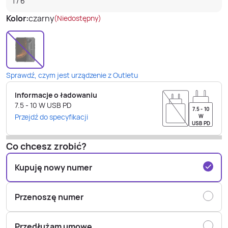
1
/
6
Kolor:
czarny
(Niedostępny)
Sprawdź, czym jest urządzenie z Outletu
Informacje o ładowaniu
7.5 - 10
W
USB PD
7.5 - 10
Przejdź do specyfikacji
W
USB PD
Co chcesz zrobić?
Kupuję nowy numer
Przenoszę numer
Przedłużam umowę