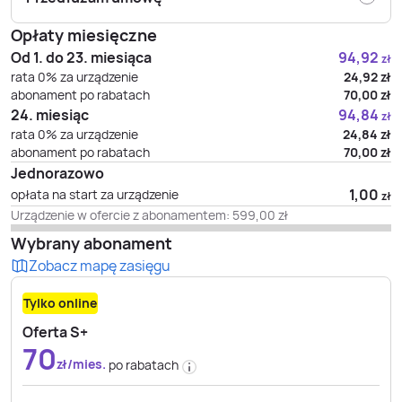
Opłaty miesięczne
Od 1. do 23. miesiąca
94,92
zł
rata 0% za urządzenie
24,92
zł
abonament po rabatach
70,00
zł
24. miesiąc
94,84
zł
rata 0% za urządzenie
24,84
zł
abonament po rabatach
70,00
zł
Jednorazowo
1,00
opłata na start za urządzenie
zł
Urządzenie w ofercie z abonamentem:
599,00
zł
Wybrany abonament
Zobacz mapę zasięgu
Tylko online
Oferta S+
70
zł/mies.
po rabatach