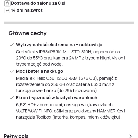
Dostawa do salonu za 0 zł
14 dni na zwrot
Główne cechy
Wytrzymałość ekstremalna + noktowizja
Certyfikaty IP68/IP69K, MIL‑STD‑810H, odporność na –
20°C do 55°C oraz kamera 24 MP z trybem Night Vision i
trybem zdjęć pod wodą.
Moc i bateria na długo
MediaTek Helio G36, 12 GB RAM (6+6 GB), pamięć z
rozszerzeniem do 256 GB oraz bateria 6320 mAh z
funkcją powerbanku (do 294 h czuwania).
Ekran i łączność w każdych warunkach
6,52" HD+ z bumperami, obsługa w rękawiczkach,
VoLTE/VoWiFi, NFC, eSIM oraz praktyczny HAMMER Key i
narzędzia Toolbox (latarka, kompas, miernik dźwięku).
Pełny opis