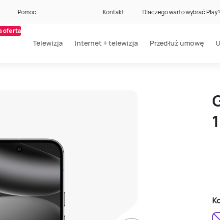
Pomoc
Kontakt
Dlaczego warto wybrać Play
 oferta
Telewizja
Internet + telewizja
Przedłuż umowę
U
G
Ko