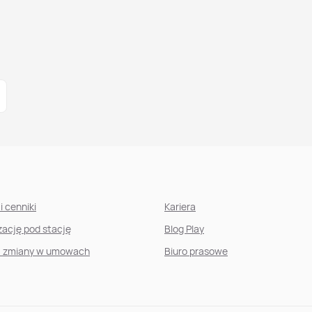
i cenniki
Kariera
izację pod stację
Blog Play
, zmiany w umowach
Biuro prasowe