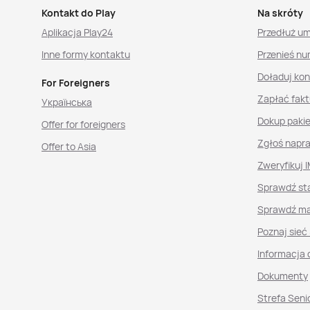
Kontakt do Play
Na skróty
Aplikacja Play24
Przedłuż u
Inne formy kontaktu
Przenieś nu
Doładuj ko
For Foreigners
Zapłać fakt
Українська
Dokup paki
Offer for foreigners
Zgłoś napr
Offer to Asia
Zweryfikuj I
Sprawdź st
Sprawdź ma
Poznaj sieć
Informacja 
Dokumenty
Strefa Seni