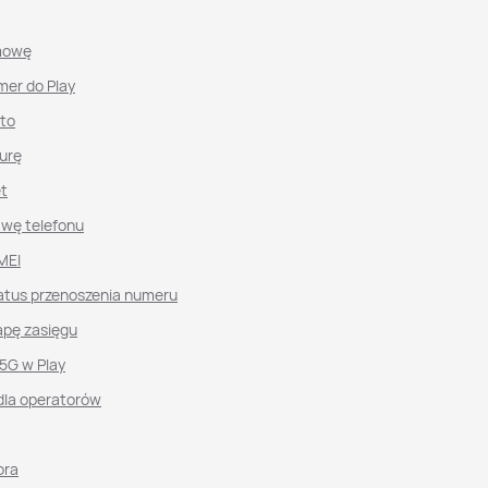
mowę
mer do Play
nto
urę
et
awę telefonu
MEI
atus przenoszenia numeru
pę zasięgu
 5G w Play
dla operatorów
ora