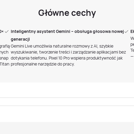
Główne cechy
0×
Inteligentny asystent Gemini – obsługa głosowa nowej
E
W
generacji
p
rafią
Gemini Live umożliwia naturalne rozmowy z AI, szybkie
T
lnych
wyszukiwanie, tworzenie treści i zarządzanie aplikacjami bez
—
lsnap
dotykania telefonu. Pixel 10 Pro wspiera produktywność jak
Titan
profesjonalne narzędzie do pracy.