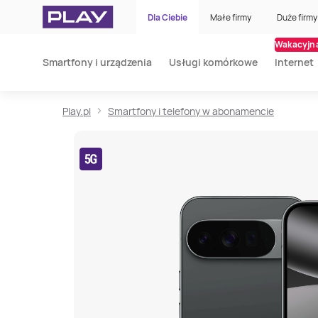
Dla Ciebie
Małe firmy
Duże firmy
Wakacyjna
Smartfony i urządzenia
Usługi komórkowe
Internet
Play.pl
Smartfony i telefony w abonamencie