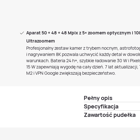
Aparat 50 + 48 + 48 Mpix z 5× zoomem optycznym i 10
Ultrazoomem
Profesjonalny zestaw kamer z trybem nocnym, astrofotog
i nagrywaniem 8K pozwala uchwycić każdy detal w dowo
warunkach. Bateria 24 h+, szybkie ładowanie 30 W i Pixe
15 W zapewniają wygodę na cały dzień. 7 lat aktualizacji, 
M2 i VPN Google zwiększają bezpieczeństwo.
Pełny opis
Specyfikacja
Zawartość pudełka