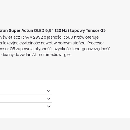
kran Super Actua OLED 6,8" 120 Hz i topowy Tensor G5
yświetlacz 1344 × 2992 o jasności 3300 nitów oferuje
erfekcyjną czytelność nawet w pełnym słońcu. Procesor
ensor G5 zapewnia płynność, szybkość i energooszczędność
 idealny do zadań AI, multimediów i gier.