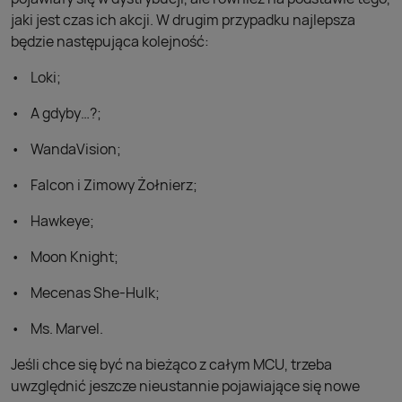
jaki jest czas ich akcji. W drugim przypadku najlepsza
będzie następująca kolejność:
Loki;
A gdyby…?;
WandaVision;
Falcon i Zimowy Żołnierz;
Hawkeye;
Moon Knight;
Mecenas She-Hulk;
Ms. Marvel.
Jeśli chce się być na bieżąco z całym MCU, trzeba
uwzględnić jeszcze nieustannie pojawiające się nowe