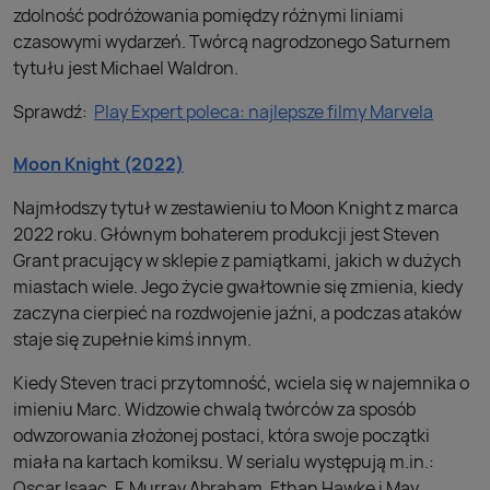
zdolność podróżowania pomiędzy różnymi liniami
czasowymi wydarzeń. Twórcą nagrodzonego Saturnem
tytułu jest Michael Waldron.
Sprawdź:
Play Expert poleca: najlepsze filmy Marvela
Moon Knight (2022)
Najmłodszy tytuł w zestawieniu to Moon Knight z marca
2022 roku. Głównym bohaterem produkcji jest Steven
Grant pracujący w sklepie z pamiątkami, jakich w dużych
miastach wiele. Jego życie gwałtownie się zmienia, kiedy
zaczyna cierpieć na rozdwojenie jaźni, a podczas ataków
staje się zupełnie kimś innym.
Kiedy Steven traci przytomność, wciela się w najemnika o
imieniu Marc. Widzowie chwalą twórców za sposób
odwzorowania złożonej postaci, która swoje początki
miała na kartach komiksu. W serialu występują m.in.:
Oscar Isaac, F. Murray Abraham, Ethan Hawke i May