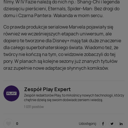
filmy. W IV Fazie należą do nich np.: Shang-Chi i legenda
dziesięciu pierścieni, Eternals, Spider-Man: Bez drogi do
domu i Czarna Pantera: Wakanda w moim sercu.
Co prawda produkcje serialowe Marvela pojawiały się
również we wcześniejszych etapach uniwersum, ale
dopiero te tworzone dla Disney+ mają tak duże znaczenie
dla całego superbohaterskiego świata. Wiadomo też, że
twórcy nie kończą na tym, co widzowie zobaczyli do tej
pory. W planach są kolejne sezony już znanych tytułów
oraz zupełnie nowe adaptacje słynnych komiksów.
Zespół Play Expert
Zespół redaktorów Play, to miłośnicy nowych technologii, którzy
chętnie dzielą się swoim doświadczeniem i wiedzą.
1 031 postów
0
Udostępnij: