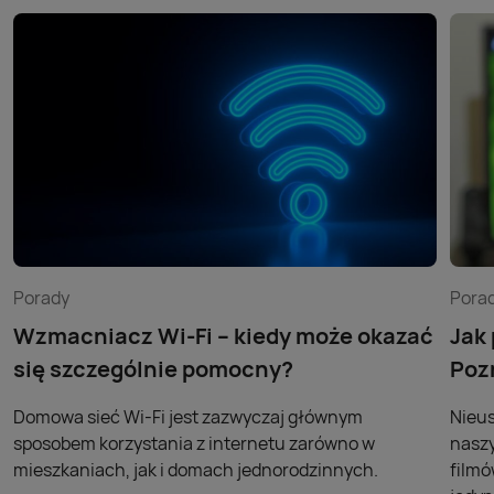
Porady
Pora
Wzmacniacz Wi-Fi – kiedy może okazać
Jak
się szczególnie pomocny?
Poz
Domowa sieć Wi-Fi jest zazwyczaj głównym
Nieus
sposobem korzystania z internetu zarówno w
naszy
mieszkaniach, jak i domach jednorodzinnych.
filmó