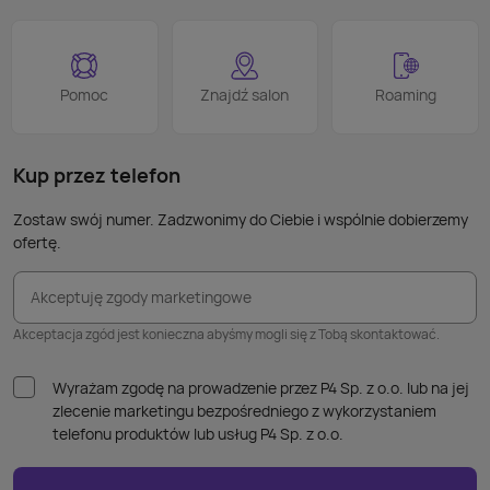
smart
proce
Podob
Wiele
Pomoc
Znajdź salon
Roaming
nie p
takic
kabla
Kup przez telefon
Zostaw swój numer. Zadzwonimy do Ciebie i wspólnie dobierzemy
ofertę.
Akceptuję zgody marketingowe
Akceptacja zgód jest konieczna abyśmy mogli się z Tobą skontaktować.
Wyrażam zgodę na prowadzenie przez P4 Sp. z o.o. lub na jej
zlecenie marketingu bezpośredniego z wykorzystaniem
telefonu produktów lub usług P4 Sp. z o.o.