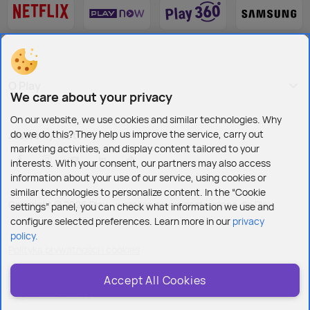
O Play
We care about your privacy
On our website, we use cookies and similar technologies. Why
do we do this? They help us improve the service, carry out
Jesteśmy też tu:
marketing activities, and display content tailored to your
interests. With your consent, our partners may also access
information about your use of our service, using cookies or
similar technologies to personalize content. In the “Cookie
Copyright © 2026 Play - wszelkie prawa zastrzeżone dla Play
settings” panel, you can check what information we use and
configure selected preferences. Learn more in our
privacy
policy.
Polityka prywatności i cookies
Ustawienia plików cookies
Accept All Cookies
Regulamin serwisu