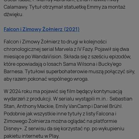
Calamawy. Tytuł otrzymał statuetkę Emmy za montaż
dźwięku.
Falcon i Zimowy Żołnierz (2021)
Falcon i Zimowy Żołnierz to drugi w kolejności
chronologicznej serial Marvela z IV Fazy. Pojawił się dwa
miesiące po WandaVision. Składa się z sześciu epizodów,
które opowiadają o losach Sama Wilsona i Bucky'ego
Barnesa. Tytułowi superbohaterowie muszą połączyć siły,
aby razem pokonać wspólnego wroga.
W 2024 roku ma pojawić się film będący kontynuacją
wydarzeń z produkcji. W serialu wystąpili m.in.: Sebastian
Stan, Anthony Mackie, Emily VanCamp i Daniel Brühl.
Podobnie jak wszystkie inne tytuły z listy Falcona i
Zimowego Żołnierza można oglądać na platformie
Disney+. Z serwisu da się korzystać np. po wykupieniu
pakietu internetu w Play.