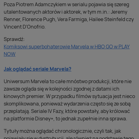
Poza Piotrem Adamczykiem w serialu pojawia się szereg
utalentowanych aktorów i aktorek, w tym m.in.: Jeremy
Renner, Florence Pugh, Vera Farmiga, Hailee Steinfeld czy
Vincent D'Onofrio.
Sprawdź:
Komiksowi superbohaterowie Marvela w HBO GO w PLAY
NOW
Jak oglądać seriale Marvela?
Uniwersum Marvela to całe mnóstwo produkcji, które nie
zawsze ogląda się w kolejności zgodnej z datami ich
kinowych premier. W przypadku filmów sytuacja jest nieco
skomplikowana, ponieważ wydarzenia często się ze sobą
przeplatają. Seriale IV Fazy, które powstały, aby królować
na platformie Disney+, to jednak zupełnie inna sprawa.
Tytuły można oglądać chronologicznie, czyli tak, jak
pojawiały się w dystrybucji, ale również na podstawie tego,