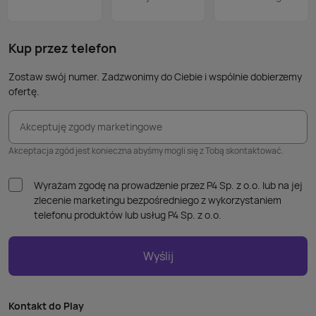
nie p
takic
kabla
Kup przez telefon
Zostaw swój numer. Zadzwonimy do Ciebie i wspólnie dobierzemy
ofertę.
Akceptuję zgody marketingowe
Akceptacja zgód jest konieczna abyśmy mogli się z Tobą skontaktować.
Wyrażam zgodę na prowadzenie przez P4 Sp. z o.o. lub na jej
zlecenie marketingu bezpośredniego z wykorzystaniem
telefonu produktów lub usług P4 Sp. z o.o.
Wyślij
Kontakt do Play