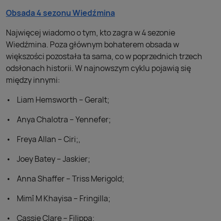
Obsada 4 sezonu Wiedźmina
Najwięcej wiadomo o tym, kto zagra w 4 sezonie
Wiedźmina. Poza głównym bohaterem obsada w
większości pozostała ta sama, co w poprzednich trzech
odsłonach historii. W najnowszym cyklu pojawią się
między innymi:
Liam Hemsworth – Geralt;
Anya Chalotra – Yennefer;
Freya Allan – Ciri;,
Joey Batey – Jaskier;
Anna Shaffer – Triss Merigold;
Mimî M Khayisa – Fringilla;
Cassie Clare – Filippa;