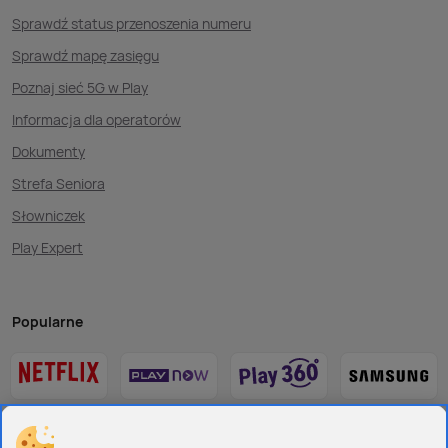
Sprawdź status przenoszenia numeru
Sprawdź mapę zasięgu
Poznaj sieć 5G w Play
Informacja dla operatorów
Dokumenty
Strefa Seniora
Słowniczek
Play Expert
Popularne