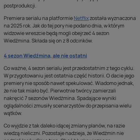
postprodukcji.
Premiera serialu na platformie
Netflix
została wyznaczona
na 2025 rok. Jak do tej pory nie podano dnia, w którym
widzowie wreszcie będą mogli obejrzeć 4 sezon
Wiedźmina. Składa się on z 8 odcinków.
4 sezon Wiedźmina, ale nie ostatni
Co ważne, 4 sezon serialu jest przedostatnim z tego cyklu.
W przygotowaniu jest ostatnia część historii. O dacie jego
premiery nie sposób nawet spekulować. Wiadomo jednak,
że nie tak miało być. Pierwotnie twórcy zamierzali
nakręcić 7 sezonów Wiedźmina. Spadające wyniki
oglądalności zmusiły scenarzystów do przepisania wielu
wątków.
Co wyjdzie z tak daleko idącej zmiany planów, na razie
wiedzą nieliczni. Pozostaje nadzieja, że Wiedźmin nie