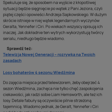
Spekuluje się, że sposobem na wyjście z kłopotliwej
sytuacji będzie sięgnięcie po wątek z Pani Jeziora, czyli
piątej części opowieści Andrzeja Sapkowskiego. W dużym
skrócie istnieje w niej wątek legendarnych wyczynów
Geralta, Yennefer i Ciri. Po wiekach wszyscy opisują ich
inaczej. Jak dokładnie ten wytrych wykorzystują twórcy
serialu, niedługo będzie wiadomo.
Sprawdź też:
Telewizja Nowej Generacji – rozrywka na Twoich
zasadach
Losy bohaterów 4 sezonu Wiedźmina
Do zajęcia miejsca przed telewizorem, żeby obejrzeć 4
sezon Wiedźmina, zachęca nie tylko chęć zaspokojenia
ciekawości, jak radzi sobie Liam Hemsworth, ale też ich
losy. Detale fabuły są oczywiście pilnie strzeżoną
tajemnicą. Wiadomo jednak, że Geralt, Yennefer i Ciri