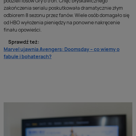
podzieli losów Gry o tron. Chęć błyskawicznego
zakończenia serialu poskutkowała dramatycznie złym
odbiorem 8 sezonu przez fanów. Wiele osób domagało się
od HBO wyłożenia pieniędzy na ponowne nakręcenie
finału opowieści.
Sprawdź też:
Marvel ujawnia Avengers: Doomsday – co wiemy o
fabule i bohaterach?