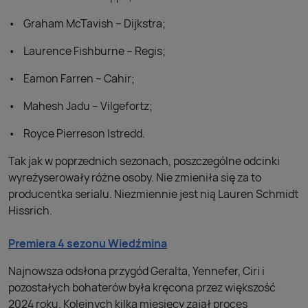
Graham McTavish – Dijkstra;
Laurence Fishburne – Regis;
Eamon Farren – Cahir;
Mahesh Jadu – Vilgefortz;
Royce Pierreson Istredd.
Tak jak w poprzednich sezonach, poszczególne odcinki
wyreżyserowały różne osoby. Nie zmieniła się za to
producentka serialu. Niezmiennie jest nią Lauren Schmidt
Hissrich.
Premiera 4 sezonu Wiedźmina
Najnowsza odsłona przygód Geralta, Yennefer, Ciri i
pozostałych bohaterów była kręcona przez większość
2024 roku. Kolejnych kilka miesięcy zajął proces