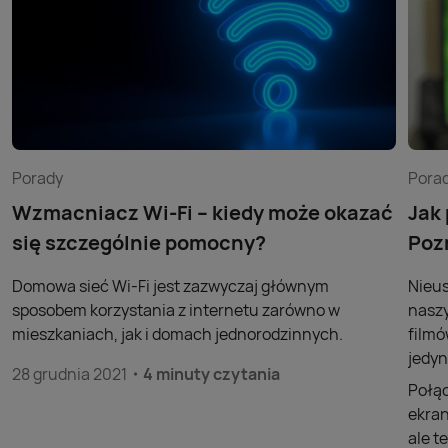
Porady
Pora
Wzmacniacz Wi-Fi – kiedy może okazać
Jak
się szczególnie pomocny?
Poz
Domowa sieć Wi-Fi jest zazwyczaj głównym
Nieus
sposobem korzystania z internetu zarówno w
naszy
mieszkaniach, jak i domach jednorodzinnych.
filmó
jedyn
28 grudnia 2021
4 minuty czytania
Połąc
ekran
ale t