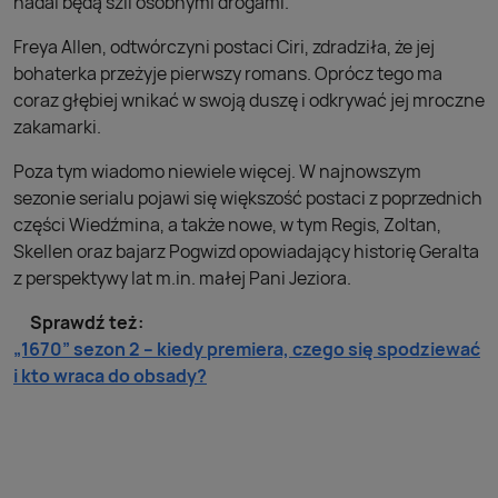
nadal będą szli osobnymi drogami.
Freya Allen, odtwórczyni postaci Ciri, zdradziła, że jej
bohaterka przeżyje pierwszy romans. Oprócz tego ma
coraz głębiej wnikać w swoją duszę i odkrywać jej mroczne
zakamarki.
Poza tym wiadomo niewiele więcej. W najnowszym
sezonie serialu pojawi się większość postaci z poprzednich
części Wiedźmina, a także nowe, w tym Regis, Zoltan,
Skellen oraz bajarz Pogwizd opowiadający historię Geralta
z perspektywy lat m.in. małej Pani Jeziora.
Sprawdź też:
„1670” sezon 2 – kiedy premiera, czego się spodziewać
i kto wraca do obsady?