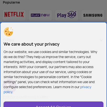
Popularne
O Play
We care about your privacy
On our website, we use cookies and similar technologies. Why
do we do this? They help us improve the service, carry out
Jesteśmy też tu:
marketing activities, and display content tailored to your
interests. With your consent, our partners may also access
information about your use of our service, using cookies or
similar technologies to personalize content. In the “Cookie
Copyright © 2026 Play - wszelkie prawa zastrzeżone dla Play
settings” panel, you can check what information we use and
configure selected preferences. Learn more in our
privacy
policy.
Polityka prywatności i cookies
Ustawienia plików cookies