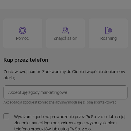
na kl
logo
jest 
smart
proce
Podob
Wiele
Pomoc
Znajdź salon
Roaming
nie p
takic
kabla
Kup przez telefon
Zostaw swój numer. Zadzwonimy do Ciebie i wspólnie dobierzemy
ofertę.
Akceptuję zgody marketingowe
Akceptacja zgód jest konieczna abyśmy mogli się z Tobą skontaktować.
Wyrażam zgodę na prowadzenie przez P4 Sp. z o.o. lub na jej
zlecenie marketingu bezpośredniego z wykorzystaniem
telefonu produktów lub usług P4 Sp. z o.o.