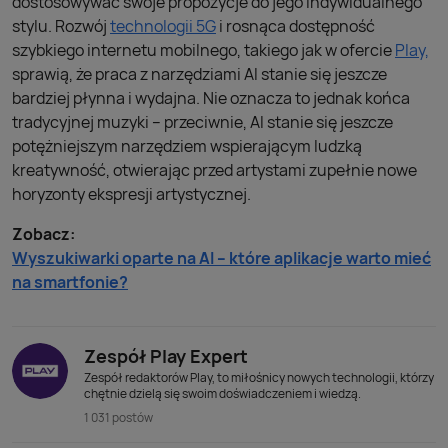
dostosowywać swoje propozycje do jego indywidualnego
stylu. Rozwój
technologii 5G
i rosnąca dostępność
szybkiego internetu mobilnego, takiego jak w ofercie
Play,
sprawią, że praca z narzędziami AI stanie się jeszcze
bardziej płynna i wydajna. Nie oznacza to jednak końca
tradycyjnej muzyki – przeciwnie, AI stanie się jeszcze
potężniejszym narzędziem wspierającym ludzką
kreatywność, otwierając przed artystami zupełnie nowe
horyzonty ekspresji artystycznej.
Zobacz:
Wyszukiwarki oparte na AI – które aplikacje warto mieć
na smartfonie?
Zespół Play Expert
Zespół redaktorów Play, to miłośnicy nowych technologii, którzy
chętnie dzielą się swoim doświadczeniem i wiedzą.
1 031 postów