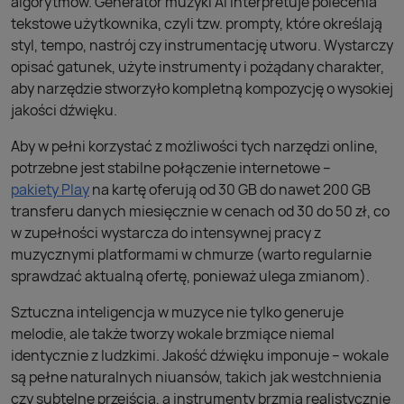
algorytmów. Generator muzyki AI interpretuje polecenia
tekstowe użytkownika, czyli tzw. prompty, które określają
styl, tempo, nastrój czy instrumentację utworu. Wystarczy
opisać gatunek, użyte instrumenty i pożądany charakter,
aby narzędzie stworzyło kompletną kompozycję o wysokiej
jakości dźwięku.
Aby w pełni korzystać z możliwości tych narzędzi online,
potrzebne jest stabilne połączenie internetowe –
pakiety Play
na kartę oferują od 30 GB do nawet 200 GB
transferu danych miesięcznie w cenach od 30 do 50 zł, co
w zupełności wystarcza do intensywnej pracy z
muzycznymi platformami w chmurze (warto regularnie
sprawdzać aktualną ofertę, ponieważ ulega zmianom).
Sztuczna inteligencja w muzyce nie tylko generuje
melodie, ale także tworzy wokale brzmiące niemal
identycznie z ludzkimi. Jakość dźwięku imponuje – wokale
są pełne naturalnych niuansów, takich jak westchnienia
czy subtelne przejścia, a instrumenty brzmią realistycznie