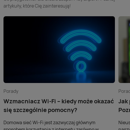
artykuły, które Cię zainteresują!
Porady
Pora
Wzmacniacz Wi-Fi – kiedy może okazać
Jak
się szczególnie pomocny?
Poz
Domowa sieć Wi-Fi jest zazwyczaj głównym
Nieus
sposobem korzystania z internetu zarówno w
naszy