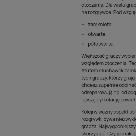
otoczenia. Dla wielu gra
na rozgrywce. Pod wzgl
zamknięte,
otwarte,
półotwarte.
Większość graczy wybier
względem otoczenia. Teg
Atutem słuchawek zamkni
tych graczy, którzy graj
chcesz zupełnie odcinać
odseparowują np. od odg
lepszą cyrkulację powiet
Kolejny ważny aspekt s
rozgrywki bywa niezwykl
gracza. Najwygodniejsz
skorzystać. Czy jednak,