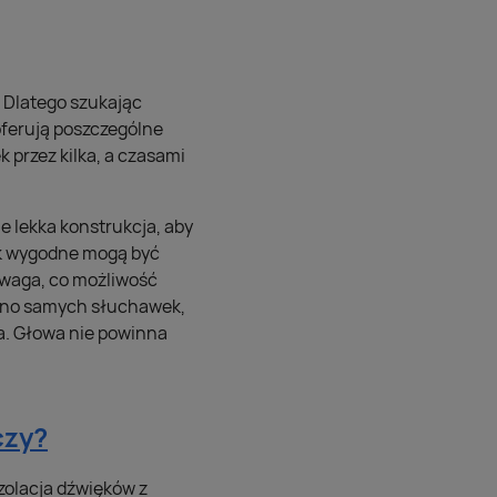
 Dlatego szukając
oferują poszczególne
 przez kilka, a czasami
 lekka konstrukcja, aby
jak wygodne mogą być
e waga, co możliwość
ówno samych słuchawek,
a. Głowa nie powinna
czy?
zolacja dźwięków z