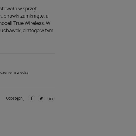
estowała w sprzęt
słuchawki zamknięte, a
modeli True Wireless. W
słuchawek, dlatego w tym
dczeniem i wiedzą.
Udostępnij: