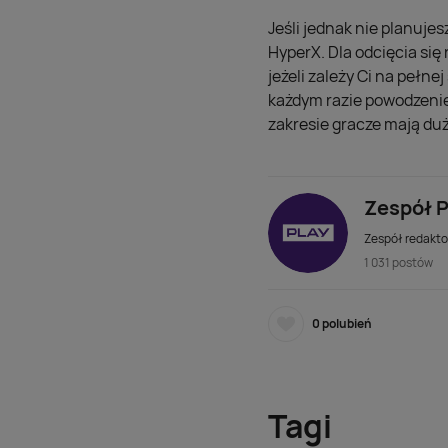
Jeśli jednak nie planuje
HyperX. Dla odcięcia się
jeżeli zależy Ci na pełn
każdym razie powodzenie
zakresie gracze mają du
Zespół P
Zespół redaktor
1 031 postów
0
polubień
Tagi