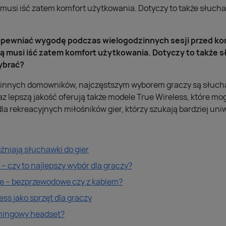
ą musi iść zatem komfort użytkowania. Dotyczy to także słu
zapewniać wygodę podczas wielogodzinnych sesji przed k
ią musi iść zatem komfort użytkowania. Dotyczy to także 
ybrać?
i innych domowników, najczęstszym wyborem graczy są słuc
z lepszą jakość oferują także modele True Wireless, które mo
la rekreacyjnych miłośników gier, którzy szukają bardziej uni
żniają słuchawki do gier
 czy to najlepszy wybór dla graczy?
 – bezprzewodowe czy z kablem?
ss jako sprzęt dla graczy
mingowy headset?