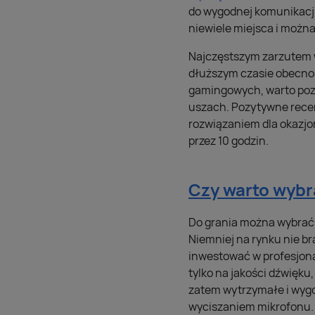
do wygodnej komunikacji
niewiele miejsca i można
Najczęstszym zarzutem w
dłuższym czasie obecno
gamingowych, warto pozn
uszach. Pozytywne rece
rozwiązaniem dla okazjo
przez 10 godzin.
Czy warto wyb
Do grania można wybrać
Niemniej na rynku nie b
inwestować w profesjona
tylko na jakości dźwięku
zatem wytrzymałe i wygo
wyciszaniem mikrofonu.