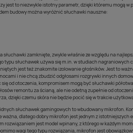
czy jest to niezwykle istotny parametr, dzięki któremu mogą w
ędem budowy można wyróżnić słuchawki nauszne:
a słuchawki zamknięte, zwykle właśnie ze względu na najleps
o typu słuchawek używa się m.in. w studiach nagraniowych c
ętych jest też znakomite izolowanie głośników. Jest to ważn
ą nocami i nie chcą zbudzić odgłosami rozgrywki innych domown
 się od otoczenia, kompromisem mogą być słuchawki półotwar
łosów remontu za ścianą, ale nie odetną zupełnie od otoczen
rza, dzięki czemu skóra nie będzie pocić się w trakcie użytkow
olidnych słuchawek gamingowych to wbudowany mikrofon. Kom
e ważna, dlatego dobry mikrofon jest jednym z istotniejszyc
ym rozwiązaniem jest model wpinany, z którego w każdym mo
 pomimo wagi tego typu rozwiązania, mikrofon jest obowiązkow