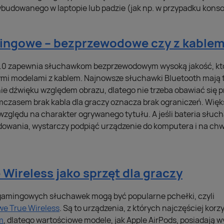
udowanego w laptopie lub padzie (jak np. w przypadku konsoli
ingowe – bezprzewodowe czy z kable
5.0 zapewnia słuchawkom bezprzewodowym wysoką jakość, kt
mi modelami z kablem. Najnowsze słuchawki Bluetooth mają 
e dźwięku względem obrazu, dlatego nie trzeba obawiać się 
mczasem brak kabla dla graczy oznacza brak ograniczeń. Wi
 względu na charakter ogrywanego tytułu. A jeśli bateria sł
owania, wystarczy podpiąć urządzenie do komputera i na chwi
Wireless jako sprzęt dla graczy
gamingowych słuchawek mogą być popularne pchełki, czyli
e True Wireless
. Są to urządzenia, z których najczęściej korzy
m
, dlatego wartościowe modele, jak Apple AirPods, posiadają w