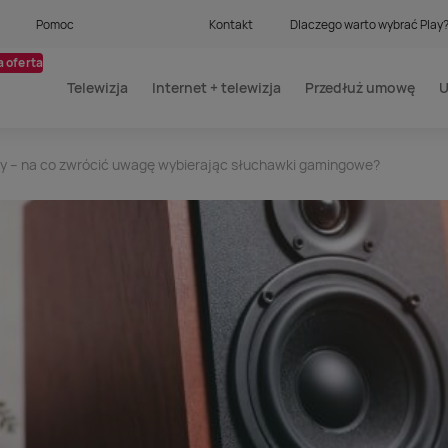
Pomoc
Kontakt
Dlaczego warto wybrać Play
 oferta
Telewizja
Internet + telewizja
Przedłuż umowę
U
zy – na co zwrócić uwagę wybierając słuchawki gamingowe?