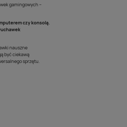
chawek gamingowych –
omputerem czy konsolą.
słuchawek
hawki nauszne
gą być ciekawą
wersalnego sprzętu.