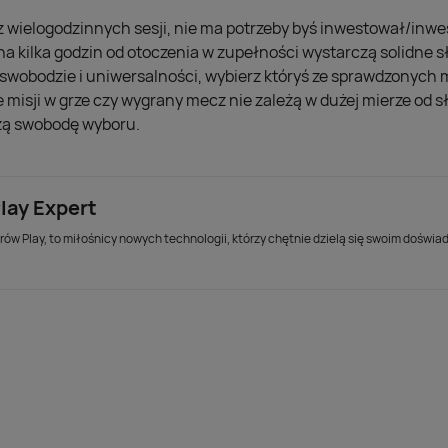
sz wielogodzinnych sesji, nie ma potrzeby byś inwestował/inw
 na kilka godzin od otoczenia w zupełności wystarczą solidne 
ej swobodzie i uniwersalności, wybierz któryś ze sprawdzonych 
 misji w grze czy wygrany mecz nie zależą w dużej mierze od 
żą swobodę wyboru.
lay Expert
ów Play, to miłośnicy nowych technologii, którzy chętnie dzielą się swoim doświa