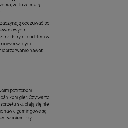
enia, za to zajmują
.
y zaczynają odczuwać po
przewodowych
odzin z danym modelem w
ie uniwersalnym
 nieprzerwanie nawet
woim potrzebom.
ośnikom gier. Czy warto
przętu skupiają się nie
Słuchawki gamingowe są
sterowaniem czy