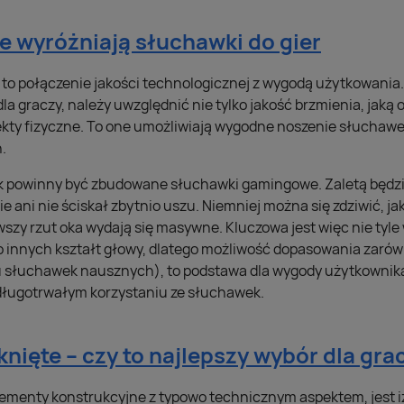
e wyróżniają słuchawki do gier
to połączenie jakości technologicznej z wygodą użytkowania.
a graczy, należy uwzględnić nie tylko jakość brzmienia, jaką 
kty fizyczne. To one umożliwiają wygodne noszenie słuchawek
.
ak powinny być zbudowane słuchawki gamingowe. Zaletą będzie
wie ani nie ściskał zbytnio uszu. Niemniej można się zdziwić, 
wszy rzut oka wydają się masywne. Kluczowa jest więc nie tyl
co innych kształt głowy, dlatego możliwość dopasowania zar
ku słuchawek nausznych), to podstawa dla wygody użytkownik
długotrwałym korzystaniu ze słuchawek.
ięte – czy to najlepszy wybór dla gra
elementy konstrukcyjne z typowo technicznym aspektem, jest i