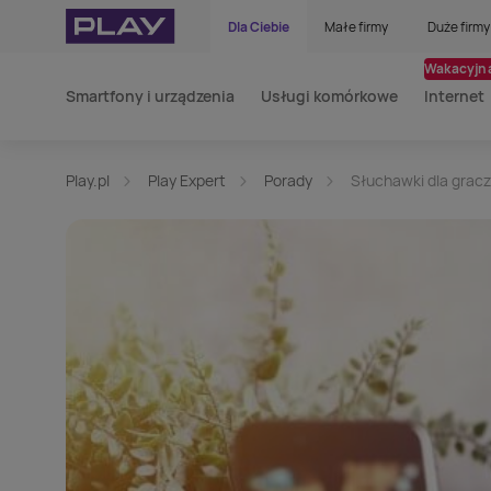
Dla Ciebie
Małe firmy
Duże firmy
Wakacyjna
Smartfony i urządzenia
Usługi komórkowe
Internet
Play.pl
Play Expert
Porady
Słuchawki dla grac