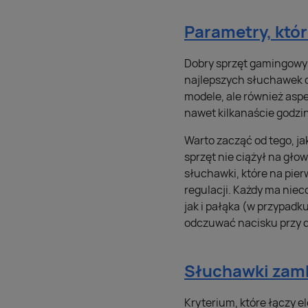
Parametry, któr
Dobry sprzęt gamingowy 
najlepszych słuchawek dl
modele, ale również aspe
nawet kilkanaście godzin
Warto zacząć od tego, j
sprzęt nie ciążył na gło
słuchawki, które na pier
regulacji. Każdy ma nie
jak i pałąka (w przypad
odczuwać nacisku przy 
Słuchawki zamkn
Kryterium, które łączy 