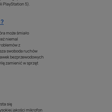
 PlayStation 5).
m?
óra może śmiało
też niemal
problemów z
ększa swoboda ruchów
uchawek bezprzewodowych
lę zamienić w sprzęt
sta się
ysokiej jakości mikrofon