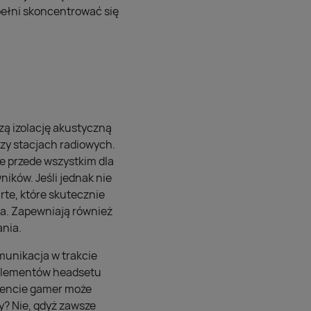
 pełni skoncentrować się
zą izolację akustyczną
zy stacjach radiowych.
e przede wszystkim dla
ików. Jeśli jednak nie
te, które skutecznie
ia. Zapewniają również
ania.
unikacja w trakcie
h elementów headsetu
mencie gamer może
y? Nie, gdyż zawsze