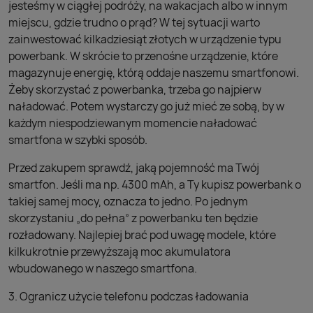
jesteśmy w ciągłej podróży, na wakacjach albo w innym
miejscu, gdzie trudno o prąd? W tej sytuacji warto
zainwestować kilkadziesiąt złotych w urządzenie typu
powerbank. W skrócie to przenośne urządzenie, które
magazynuje energię, którą oddaje naszemu smartfonowi.
Żeby skorzystać z powerbanka, trzeba go najpierw
naładować. Potem wystarczy go już mieć ze sobą, by w
każdym niespodziewanym momencie naładować
smartfona w szybki sposób.
Przed zakupem sprawdź, jaką pojemność ma Twój
smartfon. Jeśli ma np. 4300 mAh, a Ty kupisz powerbank o
takiej samej mocy, oznacza to jedno. Po jednym
skorzystaniu „do pełna” z powerbanku ten będzie
rozładowany. Najlepiej brać pod uwagę modele, które
kilkukrotnie przewyższają moc akumulatora
wbudowanego w naszego smartfona.
3. Ogranicz użycie telefonu podczas ładowania