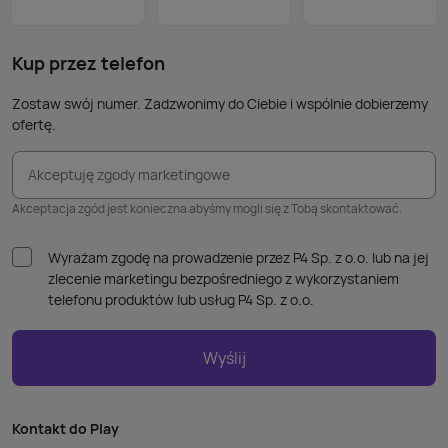
nie p
takic
kabla
Kup przez telefon
Zostaw swój numer. Zadzwonimy do Ciebie i wspólnie dobierzemy
ofertę.
Akceptuję zgody marketingowe
Akceptacja zgód jest konieczna abyśmy mogli się z Tobą skontaktować.
Wyrażam zgodę na prowadzenie przez P4 Sp. z o.o. lub na jej
zlecenie marketingu bezpośredniego z wykorzystaniem
telefonu produktów lub usług P4 Sp. z o.o.
Wyślij
Kontakt do Play