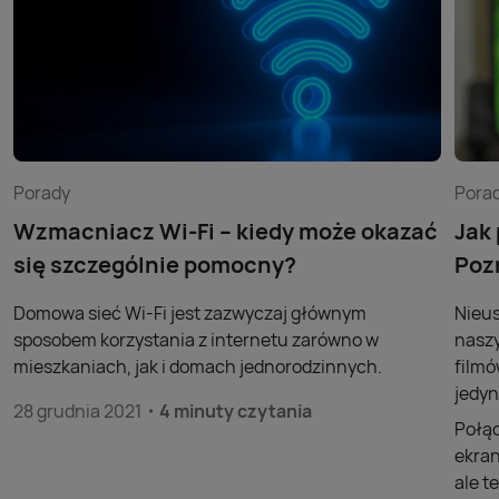
Porady
Pora
Wzmacniacz Wi-Fi – kiedy może okazać
Jak
się szczególnie pomocny?
Poz
Domowa sieć Wi-Fi jest zazwyczaj głównym
Nieus
sposobem korzystania z internetu zarówno w
naszy
mieszkaniach, jak i domach jednorodzinnych.
filmó
jedyn
28 grudnia 2021
4 minuty czytania
Połąc
ekran
ale t