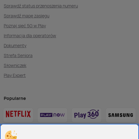
Sprawdź status przenoszenia numeru
Sprawdź mapę zasięgu
Poznaj sieć 5G w Play
Informacja dla operatorów
Dokumenty
Strefa Seniora
Słowniczek
Play Expert
Popularne