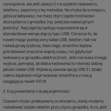
rozwiązanie, ale jeśli zależy Ci na szybkim ładowaniu
telefonu, zapomnij o tej metodzie. No chyba że w miejscu,
gdzie przebywasz, nie masz zbyt często możliwości
skorzystania z gniazdka (np. podczas wakacyjnych
podróży). Najczęściej laptopy wyposażone są w
standardowe wersje złączy typu USB. Oznacza to, że
nawet mając podłączony kabel USB, telefon i tak nie
naładuje się szybciej. Mało tego, smartfon będzie
potrzebował znacznie więcej czasu, niż gdyby był
ładowany w gniazdku elektrycznym. Jeśli nie masz innego
wyjścia, pamiętaj, że dobra ładowarka to również dobrej
jakości kabel USB. Wybieraj zawsze opcję USB 3.1, dzięki
czemu będziesz mógł ładować smartfona z mocą
osiągającą nawet 100 W.
2. Kup powerbank o dużej pojemności
Czasami może i przebywamy w otoczeniu, kiedy możemy
naładować szybko telefon przy użyciu gniazdka. A co, jeśli