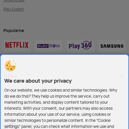
Play Expert
Popularne
O Play
We care about your privacy
On our website, we use cookies and similar technologies. Why
do we do this? They help us improve the service, carry out
Jesteśmy też tu:
marketing activities, and display content tailored to your
interests. With your consent, our partners may also access
information about your use of our service, using cookies or
similar technologies to personalize content. In the “Cookie
Copyright © 2026 Play - wszelkie prawa zastrzeżone dla Play
settings” panel, you can check what information we use and