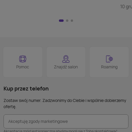
doda
szuka
10 gr
wyświ
przej
Nie m
HDMI)
pilot
nad w
na kl
logo
jest 
smart
proce
Podob
Wiele
Pomoc
Znajdź salon
Roaming
nie p
takic
kabla
Kup przez telefon
Zostaw swój numer. Zadzwonimy do Ciebie i wspólnie dobierzemy
ofertę.
Akceptuję zgody marketingowe
Akceptacja zgód jest konieczna abyśmy mogli się z Tobą skontaktować.