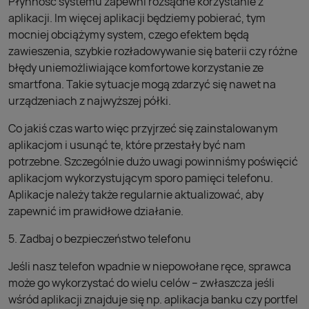
Płynność systemu zapewni rozsądne korzystanie z
aplikacji. Im więcej aplikacji będziemy pobierać, tym
mocniej obciążymy system, czego efektem będą
zawieszenia, szybkie rozładowywanie się baterii czy różne
błędy uniemożliwiające komfortowe korzystanie ze
smartfona. Takie sytuacje mogą zdarzyć się nawet na
urządzeniach z najwyższej półki.
Co jakiś czas warto więc przyjrzeć się zainstalowanym
aplikacjom i usunąć te, które przestały być nam
potrzebne. Szczególnie dużo uwagi powinniśmy poświęcić
aplikacjom wykorzystującym sporo pamięci telefonu.
Aplikacje należy także regularnie aktualizować, aby
zapewnić im prawidłowe działanie.
5. Zadbaj o bezpieczeństwo telefonu
Jeśli nasz telefon wpadnie w niepowołane ręce, sprawca
może go wykorzystać do wielu celów – zwłaszcza jeśli
wśród aplikacji znajduje się np. aplikacja banku czy portfel