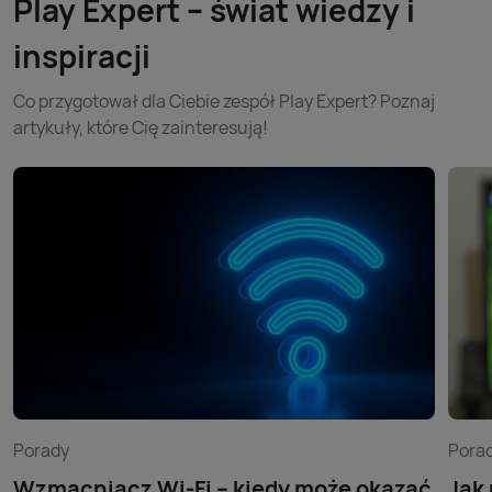
Play Expert – świat wiedzy i
inspiracji
Co przygotował dla Ciebie zespół Play Expert? Poznaj
artykuły, które Cię zainteresują!
Porady
Pora
Wzmacniacz Wi-Fi – kiedy może okazać
Jak