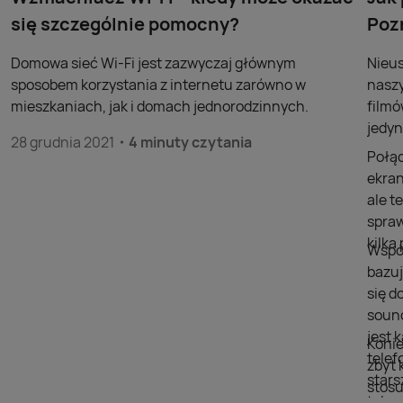
się szczególnie pomocny?
Poz
Domowa sieć Wi-Fi jest zazwyczaj głównym
Nieus
sposobem korzystania z internetu zarówno w
naszy
mieszkaniach, jak i domach jednorodzinnych.
filmó
jedyn
28 grudnia 2021
4 minuty czytania
Połąc
ekran
ale t
spraw
kilk
Współ
bazuj
się d
sound
jest 
Konie
telef
zbyt 
stars
stosu
telew