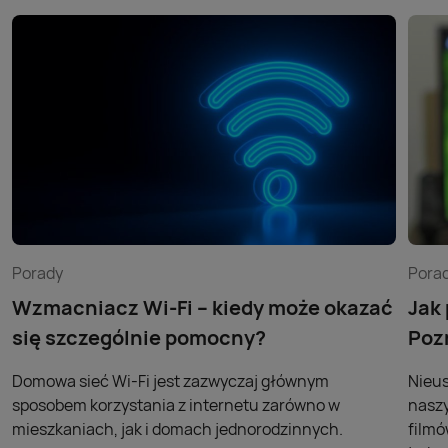
Porady
Pora
Wzmacniacz Wi-Fi – kiedy może okazać
Jak
się szczególnie pomocny?
Poz
Domowa sieć Wi-Fi jest zazwyczaj głównym
Nieus
sposobem korzystania z internetu zarówno w
naszy
mieszkaniach, jak i domach jednorodzinnych.
filmó