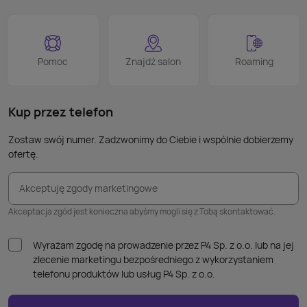
smart
proce
Podob
Wiele
Pomoc
Znajdź salon
Roaming
nie p
takic
kabla
Kup przez telefon
Zostaw swój numer. Zadzwonimy do Ciebie i wspólnie dobierzemy
ofertę.
Akceptuję zgody marketingowe
Akceptacja zgód jest konieczna abyśmy mogli się z Tobą skontaktować.
Wyrażam zgodę na prowadzenie przez P4 Sp. z o.o. lub na jej
zlecenie marketingu bezpośredniego z wykorzystaniem
telefonu produktów lub usług P4 Sp. z o.o.