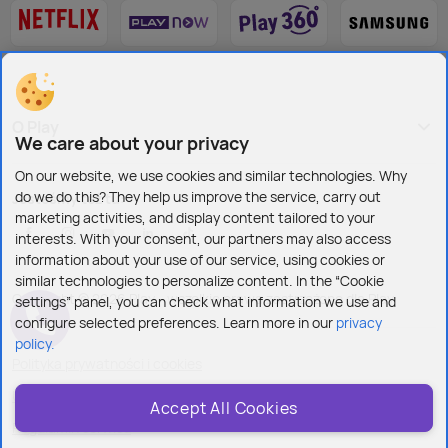
O Play
We care about your privacy
On our website, we use cookies and similar technologies. Why
do we do this? They help us improve the service, carry out
Jesteśmy też tu:
marketing activities, and display content tailored to your
interests. With your consent, our partners may also access
information about your use of our service, using cookies or
similar technologies to personalize content. In the “Cookie
Copyright © 2026 Play - wszelkie prawa zastrzeżone dla Play
settings” panel, you can check what information we use and
configure selected preferences. Learn more in our
privacy
policy.
Polityka prywatności i cookies
Ustawienia plików cookies
Accept All Cookies
Regulamin serwisu