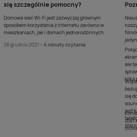
się szczególnie pomocny?
Poz
Domowa sieć Wi-Fi jest zazwyczaj głównym
Nieus
sposobem korzystania z internetu zarówno w
naszy
mieszkaniach, jak i domach jednorodzinnych.
filmó
jedyn
28 grudnia 2021
4 minuty czytania
Połąc
ekran
ale t
spraw
kilk
Współ
bazuj
się d
sound
jest 
Konie
telef
zbyt 
stars
stosu
telew
doda