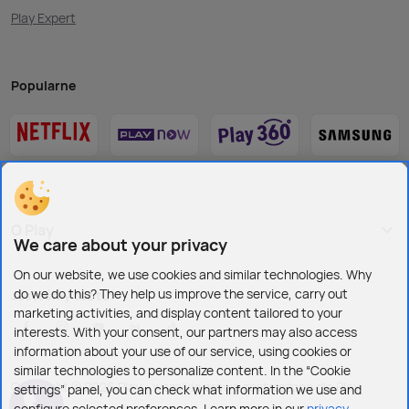
Play Expert
Popularne
O Play
We care about your privacy
On our website, we use cookies and similar technologies. Why
do we do this? They help us improve the service, carry out
Jesteśmy też tu:
marketing activities, and display content tailored to your
interests. With your consent, our partners may also access
information about your use of our service, using cookies or
similar technologies to personalize content. In the “Cookie
Copyright © 2026 Play - wszelkie prawa zastrzeżone dla Play
settings” panel, you can check what information we use and
configure selected preferences. Learn more in our
privacy