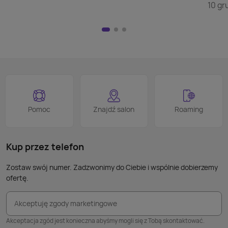
szuka
10 gr
wyświ
przej
Nie m
HDMI)
pilot
nad w
na kl
logo
jest 
smart
proce
Podob
Wiele
Pomoc
Znajdź salon
Roaming
nie p
takic
kabla
Kup przez telefon
Zostaw swój numer. Zadzwonimy do Ciebie i wspólnie dobierzemy
ofertę.
Akceptuję zgody marketingowe
Akceptacja zgód jest konieczna abyśmy mogli się z Tobą skontaktować.