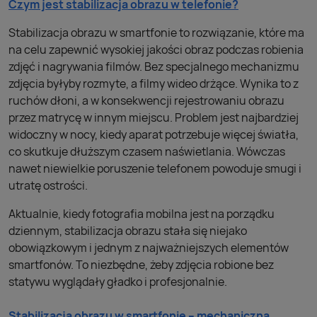
Czym jest stabilizacja obrazu w telefonie?
Stabilizacja obrazu w smartfonie to rozwiązanie, które ma
na celu zapewnić wysokiej jakości obraz podczas robienia
zdjęć i nagrywania filmów. Bez specjalnego mechanizmu
zdjęcia byłyby rozmyte, a filmy wideo drżące. Wynika to z
ruchów dłoni, a w konsekwencji rejestrowaniu obrazu
przez matrycę w innym miejscu. Problem jest najbardziej
widoczny w nocy, kiedy aparat potrzebuje więcej światła,
co skutkuje dłuższym czasem naświetlania. Wówczas
nawet niewielkie poruszenie telefonem powoduje smugi i
utratę ostrości.
Aktualnie, kiedy fotografia mobilna jest na porządku
dziennym, stabilizacja obrazu stała się niejako
obowiązkowym i jednym z najważniejszych elementów
smartfonów. To niezbędne, żeby zdjęcia robione bez
statywu wyglądały gładko i profesjonalnie.
Stabilizacja obrazu w smartfonie – mechaniczna,