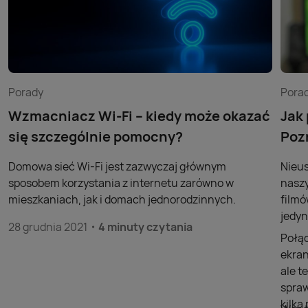
Porady
Pora
Wzmacniacz Wi-Fi – kiedy może okazać
Jak
się szczególnie pomocny?
Poz
Domowa sieć Wi-Fi jest zazwyczaj głównym
Nieus
sposobem korzystania z internetu zarówno w
naszy
mieszkaniach, jak i domach jednorodzinnych.
filmó
jedyn
28 grudnia 2021
4 minuty czytania
Połąc
ekran
ale t
spraw
kilk