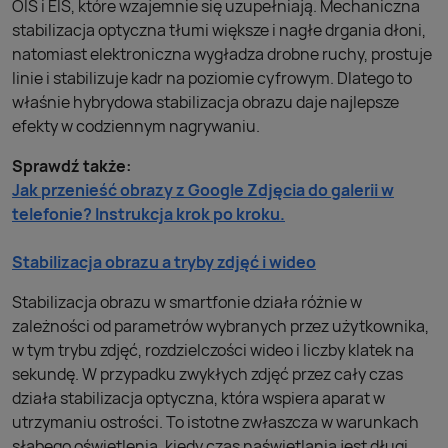
OIS i EIS, które wzajemnie się uzupełniają. Mechaniczna
stabilizacja optyczna tłumi większe i nagłe drgania dłoni,
natomiast elektroniczna wygładza drobne ruchy, prostuje
linie i stabilizuje kadr na poziomie cyfrowym. Dlatego to
właśnie hybrydowa stabilizacja obrazu daje najlepsze
efekty w codziennym nagrywaniu.
Sprawdź także:
Jak przenieść obrazy z Google Zdjęcia do galerii w
telefonie? Instrukcja krok po kroku.
Stabilizacja obrazu a tryby zdjęć i wideo
Stabilizacja obrazu w smartfonie działa różnie w
zależności od parametrów wybranych przez użytkownika,
w tym trybu zdjęć, rozdzielczości wideo i liczby klatek na
sekundę. W przypadku zwykłych zdjęć przez cały czas
działa stabilizacja optyczna, która wspiera aparat w
utrzymaniu ostrości. To istotne zwłaszcza w warunkach
słabego oświetlenia, kiedy czas naświetlania jest długi.