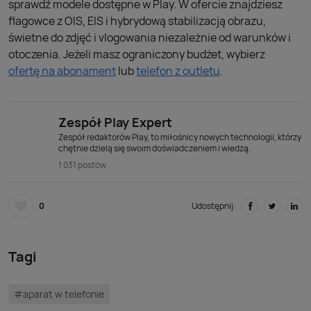
sprawdź modele dostępne w Play. W ofercie znajdziesz
flagowce z OIS, EIS i hybrydową stabilizacją obrazu,
świetne do zdjęć i vlogowania niezależnie od warunków i
otoczenia. Jeżeli masz ograniczony budżet, wybierz
ofertę na abonament
lub
telefon z outletu
.
Zespół Play Expert
Zespół redaktorów Play, to miłośnicy nowych technologii, którzy
chętnie dzielą się swoim doświadczeniem i wiedzą.
1 031 postów
0
Udostępnij:
Tagi
#aparat w telefonie