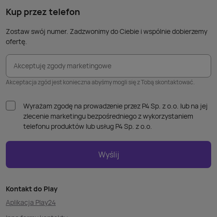
kabla
Kup przez telefon
Zostaw swój numer. Zadzwonimy do Ciebie i wspólnie dobierzemy
ofertę.
Akceptuję zgody marketingowe
Akceptacja zgód jest konieczna abyśmy mogli się z Tobą skontaktować.
Wyrażam zgodę na prowadzenie przez P4 Sp. z o.o. lub na jej
zlecenie marketingu bezpośredniego z wykorzystaniem
telefonu produktów lub usług P4 Sp. z o.o.
Wyślij
Kontakt do Play
Aplikacja Play24