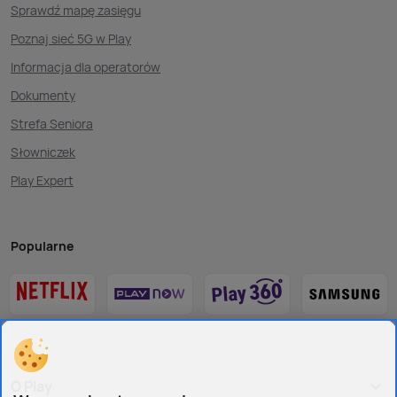
Sprawdź mapę zasięgu
Poznaj sieć 5G w Play
Informacja dla operatorów
Dokumenty
Strefa Seniora
Słowniczek
Play Expert
Popularne
O Play