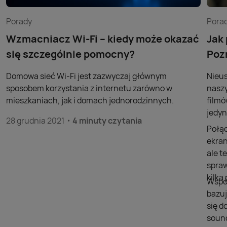
Porady
Pora
Wzmacniacz Wi-Fi – kiedy może okazać
Jak
się szczególnie pomocny?
Poz
Domowa sieć Wi-Fi jest zazwyczaj głównym
Nieus
sposobem korzystania z internetu zarówno w
naszy
mieszkaniach, jak i domach jednorodzinnych.
filmó
jedyn
28 grudnia 2021
4 minuty czytania
Połąc
ekran
ale t
spraw
kilk
Współ
bazuj
się d
sound