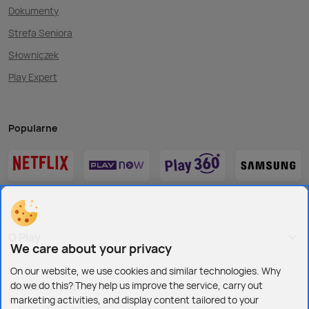
Dokumenty
Strefa Seniora
Słowniczek
Play Expert
Popularne
O Play
We care about your privacy
On our website, we use cookies and similar technologies. Why
do we do this? They help us improve the service, carry out
Jesteśmy też tu:
marketing activities, and display content tailored to your