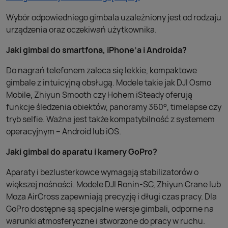
Wybór odpowiedniego gimbala uzależniony jest od rodzaju
urządzenia oraz oczekiwań użytkownika.
Jaki gimbal do smartfona, iPhone’a i Androida?
Do nagrań telefonem zaleca się lekkie, kompaktowe
gimbale z intuicyjną obsługą. Modele takie jak DJI Osmo
Mobile, Zhiyun Smooth czy Hohem iSteady oferują
funkcje śledzenia obiektów, panoramy 360°, timelapse czy
tryb selfie. Ważna jest także kompatybilność z systemem
operacyjnym – Android lub iOS.
Jaki gimbal do aparatu i kamery GoPro?
Aparaty i bezlusterkowce wymagają stabilizatorów o
większej nośności. Modele DJI Ronin-SC, Zhiyun Crane lub
Moza AirCross zapewniają precyzję i długi czas pracy. Dla
GoPro dostępne są specjalne wersje gimbali, odporne na
warunki atmosferyczne i stworzone do pracy w ruchu.