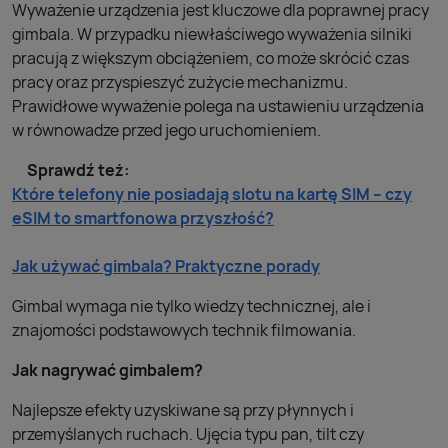
Wyważenie urządzenia jest kluczowe dla poprawnej pracy
gimbala. W przypadku niewłaściwego wyważenia silniki
pracują z większym obciążeniem, co może skrócić czas
pracy oraz przyspieszyć zużycie mechanizmu.
Prawidłowe wyważenie polega na ustawieniu urządzenia
w równowadze przed jego uruchomieniem.
Sprawdź też:
Które telefony nie posiadają slotu na kartę SIM – czy
eSIM to smartfonowa przyszłość?
Jak używać gimbala? Praktyczne porady
Gimbal wymaga nie tylko wiedzy technicznej, ale i
znajomości podstawowych technik filmowania.
Jak nagrywać gimbalem?
Najlepsze efekty uzyskiwane są przy płynnych i
przemyślanych ruchach. Ujęcia typu pan, tilt czy