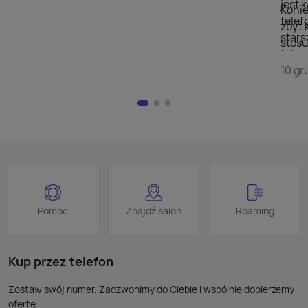
jest 
Konie
telef
zbyt 
stars
stosu
telew
doda
szuka
10 gr
wyświ
przej
Nie m
HDMI)
pilot
nad w
na kl
logo
jest 
smart
proce
Podob
Wiele
Pomoc
Znajdź salon
Roaming
nie p
takic
kabla
Kup przez telefon
Zostaw swój numer. Zadzwonimy do Ciebie i wspólnie dobierzemy
ofertę.