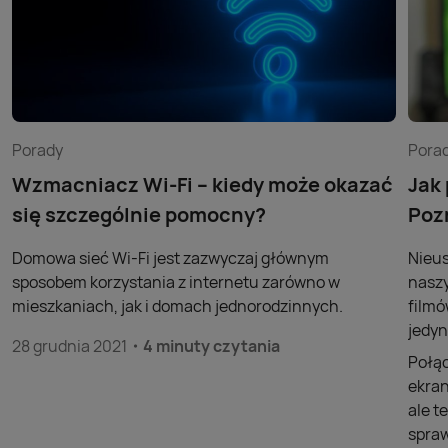
Porady
Pora
Wzmacniacz Wi-Fi – kiedy może okazać
Jak
się szczególnie pomocny?
Poz
Domowa sieć Wi-Fi jest zazwyczaj głównym
Nieus
sposobem korzystania z internetu zarówno w
naszy
mieszkaniach, jak i domach jednorodzinnych.
filmó
jedyn
28 grudnia 2021
4 minuty czytania
Połąc
ekran
ale t
spraw