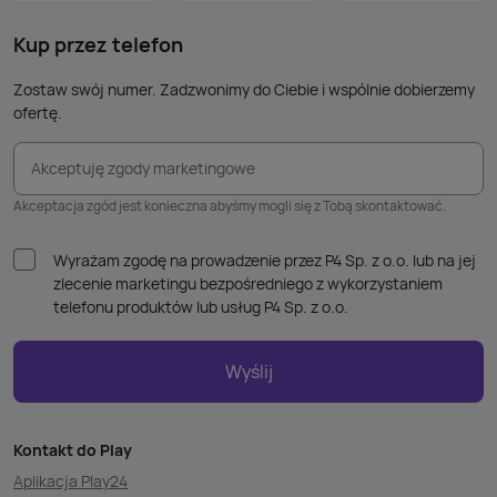
takic
kabla
Kup przez telefon
Zostaw swój numer. Zadzwonimy do Ciebie i wspólnie dobierzemy
ofertę.
Akceptuję zgody marketingowe
Akceptacja zgód jest konieczna abyśmy mogli się z Tobą skontaktować.
Wyrażam zgodę na prowadzenie przez P4 Sp. z o.o. lub na jej
zlecenie marketingu bezpośredniego z wykorzystaniem
telefonu produktów lub usług P4 Sp. z o.o.
Wyślij
Kontakt do Play
Aplikacja Play24