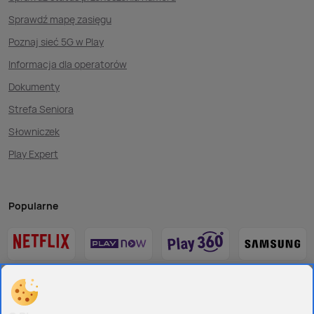
Sprawdź mapę zasięgu
Poznaj sieć 5G w Play
Informacja dla operatorów
Dokumenty
Strefa Seniora
Słowniczek
Play Expert
Popularne