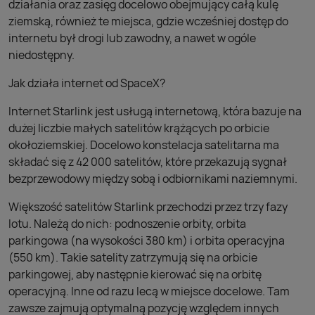
działania oraz zasięg docelowo obejmujący całą kulę
ziemską, również te miejsca, gdzie wcześniej dostęp do
internetu był drogi lub zawodny, a nawet w ogóle
niedostępny.
Jak działa internet od SpaceX?
Internet Starlink jest usługą internetową, która bazuje na
dużej liczbie małych satelitów krążących po orbicie
okołoziemskiej. Docelowo konstelacja satelitarna ma
składać się z 42 000 satelitów, które przekazują sygnał
bezprzewodowy między sobą i odbiornikami naziemnymi.
Większość satelitów Starlink przechodzi przez trzy fazy
lotu. Należą do nich: podnoszenie orbity, orbita
parkingowa (na wysokości 380 km) i orbita operacyjna
(550 km). Takie satelity zatrzymują się na orbicie
parkingowej, aby następnie kierować się na orbitę
operacyjną. Inne od razu lecą w miejsce docelowe. Tam
zawsze zajmują optymalną pozycję względem innych