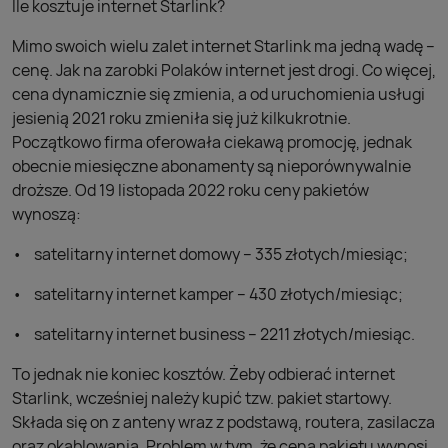
Ile kosztuje internet Starlink?
Mimo swoich wielu zalet internet Starlink ma jedną wadę –
cenę. Jak na zarobki Polaków internet jest drogi. Co więcej,
cena dynamicznie się zmienia, a od uruchomienia usługi
jesienią 2021 roku zmieniła się już kilkukrotnie.
Początkowo firma oferowała ciekawą promocję, jednak
obecnie miesięczne abonamenty są nieporównywalnie
droższe. Od 19 listopada 2022 roku ceny pakietów
wynoszą:
satelitarny internet domowy – 335 złotych/miesiąc;
satelitarny internet kamper – 430 złotych/miesiąc;
satelitarny internet business – 2211 złotych/miesiąc.
To jednak nie koniec kosztów. Żeby odbierać internet
Starlink, wcześniej należy kupić tzw. pakiet startowy.
Składa się on z anteny wraz z podstawą, routera, zasilacza
oraz okablowania. Problem w tym, że cena pakietu wynosi