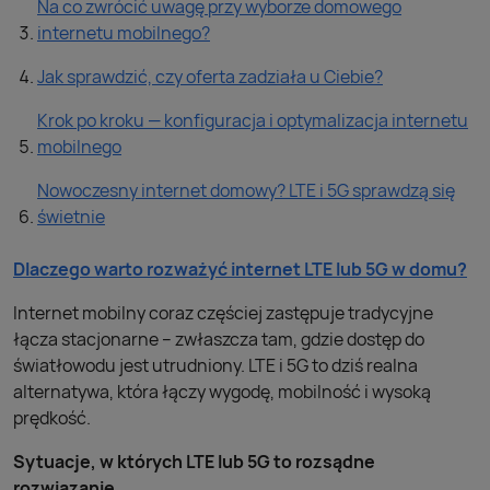
Na co zwrócić uwagę przy wyborze domowego
internetu mobilnego?
Jak sprawdzić, czy oferta zadziała u Ciebie?
Krok po kroku — konfiguracja i optymalizacja internetu
mobilnego
Nowoczesny internet domowy? LTE i 5G sprawdzą się
świetnie
Dlaczego warto rozważyć internet LTE lub 5G w domu?
Internet mobilny coraz częściej zastępuje tradycyjne
łącza stacjonarne – zwłaszcza tam, gdzie dostęp do
światłowodu jest utrudniony. LTE i 5G to dziś realna
alternatywa, która łączy wygodę, mobilność i wysoką
prędkość.
Sytuacje, w których LTE lub 5G to rozsądne
rozwiązanie