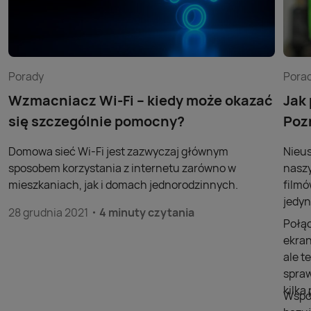
Porady
Pora
Wzmacniacz Wi-Fi – kiedy może okazać
Jak
się szczególnie pomocny?
Poz
Domowa sieć Wi-Fi jest zazwyczaj głównym
Nieus
sposobem korzystania z internetu zarówno w
naszy
mieszkaniach, jak i domach jednorodzinnych.
filmó
jedyn
28 grudnia 2021
4 minuty czytania
Połąc
ekran
ale t
spraw
kilk
Współ