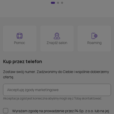
HDMI)
pilot
nad w
na kl
logo
jest 
smart
proce
Podob
Wiele
Pomoc
Znajdź salon
Roaming
nie p
takic
kabla
Kup przez telefon
Zostaw swój numer. Zadzwonimy do Ciebie i wspólnie dobierzemy
ofertę.
Akceptuję zgody marketingowe
Akceptacja zgód jest konieczna abyśmy mogli się z Tobą skontaktować.
Wyrażam zgodę na prowadzenie przez P4 Sp. z o.o. lub na jej