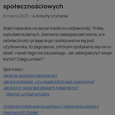
społecznościowych
8 marca 2023
4 minuty czytania
Ataki hakerskie na social media to codzienność. Próby
wyłudzenia danych, złamania zabezpieczeń konta, a w
ostateczności przejęcie go i podszywanie się pod
użytkownika, to zagrożenia, z którymi spotykamy się na co
dzień, nawet tego nie zauważając. Jak zabezpieczyć swoje
konto? Czego unikać?
Spis treści:
Jakie są sposoby hakowania?
Jak kontrolować, czy nasze konto jest zagrożone?
Jak bronić się przed atakami hakerskimi?
Mocne i unikalne hasło
Unikanie instalowania aplikacji i pobierania plików z
nieznanych źródeł