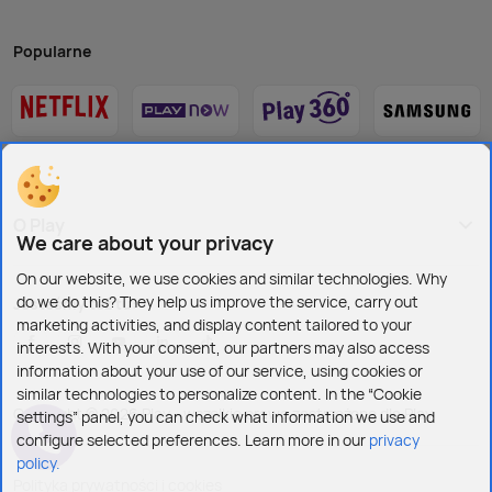
Popularne
O Play
We care about your privacy
On our website, we use cookies and similar technologies. Why
do we do this? They help us improve the service, carry out
Jesteśmy też tu:
marketing activities, and display content tailored to your
interests. With your consent, our partners may also access
information about your use of our service, using cookies or
similar technologies to personalize content. In the “Cookie
Copyright © 2026 Play - wszelkie prawa zastrzeżone dla Play
settings” panel, you can check what information we use and
configure selected preferences. Learn more in our
privacy
policy.
Polityka prywatności i cookies