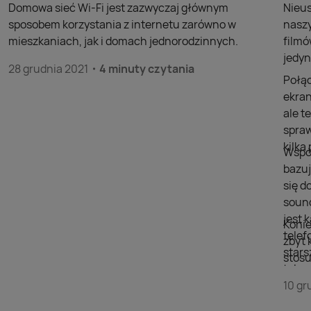
Domowa sieć Wi-Fi jest zazwyczaj głównym
Nieus
sposobem korzystania z internetu zarówno w
naszy
mieszkaniach, jak i domach jednorodzinnych.
filmó
jedyn
28 grudnia 2021
4 minuty czytania
Połąc
ekran
ale t
spraw
kilk
Współ
bazuj
się d
sound
jest 
Konie
telef
zbyt 
stars
stosu
telew
doda
szuka
10 gr
wyświ
przej
Nie m