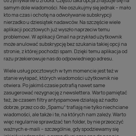
otrzymywanie u źródła. Często taka opcja znajduje się na
samym dole wiadomości. Nie oszukujmy się jednak – mało
kto ma czas i ochotę na odwoływanie subskrypcji
nierzadko u dziesiątek nadawców. Na szczęście wiele
aplikacji pocztowych już wyszło naprzeciw temu
problemowi. W aplikacji Gmail na przykład użytkownik
może anulować subskrypcję bez szukania takiej opcji na
stronie, z której pochodzi spam. Dzięki temu aplikacja od
razu przekierowuje nas do odpowiedniego adresu.
Wiele usług pocztowych w tym momencie jest też w
stanie wyłapać, których wiadomości użytkownik nie
otwiera. Po jakimś czasie potrafią nawet same
zasugerować rezygnację z newslettera. Warto pamiętać
też, że czasem filtry antyspamowe działają aż nadto
dobrze, przez co do „Spamu” trafiają nie tylko niechciane
wiadomości, ale także i te, na których nam zależy. Warto
więc regularnie sprawdzać ten folder, by nie przeoczyć
ważnych e-maili – szczególnie, gdy spodziewamy się