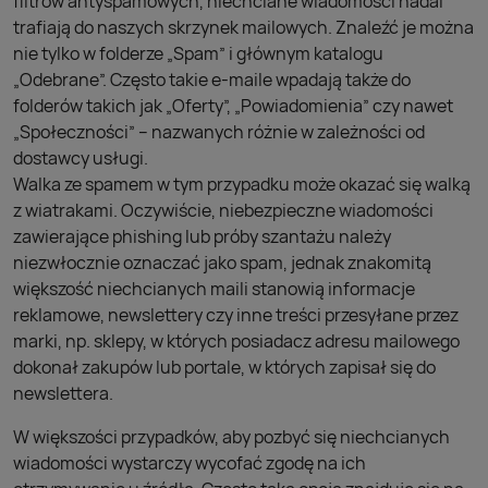
filtrów antyspamowych, niechciane wiadomości nadal
trafiają do naszych skrzynek mailowych. Znaleźć je można
nie tylko w folderze „Spam” i głównym katalogu
„Odebrane”. Często takie e-maile wpadają także do
folderów takich jak „Oferty”, „Powiadomienia” czy nawet
„Społeczności” – nazwanych różnie w zależności od
dostawcy usługi.
Walka ze spamem w tym przypadku może okazać się walką
z wiatrakami. Oczywiście, niebezpieczne wiadomości
zawierające phishing lub próby szantażu należy
niezwłocznie oznaczać jako spam, jednak znakomitą
większość niechcianych maili stanowią informacje
reklamowe, newslettery czy inne treści przesyłane przez
marki, np. sklepy, w których posiadacz adresu mailowego
dokonał zakupów lub portale, w których zapisał się do
newslettera.
W większości przypadków, aby pozbyć się niechcianych
wiadomości wystarczy wycofać zgodę na ich