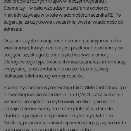
odbiorców z różnych krajów w lepszym wydaniu).
Spamerzy – w celu wzbudzenia zaufania odbiorcy –
niekiedy używają w tytule wiadomości znacznika RE. To
sugeruje, że użytkownik wcześniej wysłał wiadomość do
adresata.
Oszuści często stosują techniki manipulacyjne w treści
wiadomości, których celem jest przekonanie odbiorcy do
podjęcia szybkiego działania pod wpływem emocji.
Dlatego w tego typu treściach możesz znaleźć informację
o wygranej, próbie włamania na konto, o możliwej
blokadzie telefonu, ogromnym spadku.
Spamerzy obecnie wykorzystują także SMS z informacją o
niewielkiej kwocie zadłużenia, np. 0,29 zł. Taka suma nie
wzbudza podejrzeń, a użytkownik po kliknięciu w link
zostaje przekierowany na stronę płatności, która do
złudzenia przypomina popularne systemy płatnicze.
Niestety, po podaniu danych spamerzy logują się na konto
bankowe i w ten sposób kradną pieniądze.