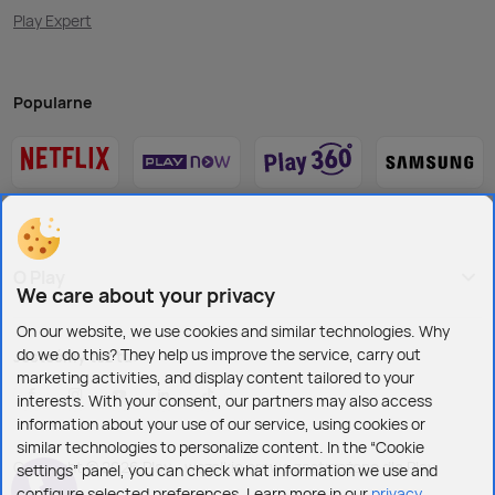
Play Expert
Popularne
O Play
We care about your privacy
On our website, we use cookies and similar technologies. Why
do we do this? They help us improve the service, carry out
Jesteśmy też tu:
marketing activities, and display content tailored to your
interests. With your consent, our partners may also access
information about your use of our service, using cookies or
similar technologies to personalize content. In the “Cookie
Copyright © 2026 Play - wszelkie prawa zastrzeżone dla Play
settings” panel, you can check what information we use and
configure selected preferences. Learn more in our
privacy