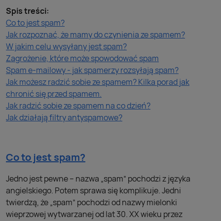
Spis treści:
Co to jest spam?
Jak rozpoznać, że mamy do czynienia ze spamem?
W jakim celu wysyłany jest spam?
Zagrożenie, które może spowodować spam
Spam e-mailowy - jak spamerzy rozsyłają spam?
Jak możesz radzić sobie ze spamem? Kilka porad jak
chronić się przed spamem.
Jak radzić sobie ze spamem na co dzień?
Jak działają filtry antyspamowe?
Co to jest spam?
Jedno jest pewne – nazwa „spam” pochodzi z języka
angielskiego. Potem sprawa się komplikuje. Jedni
twierdzą, że „spam” pochodzi od nazwy mielonki
wieprzowej wytwarzanej od lat 30. XX wieku przez