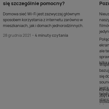
się szczególnie pomocny?
Poz
Domowa sieć Wi-Fi jest zazwyczaj głównym
Nieus
sposobem korzystania z internetu zarówno w
naszy
mieszkaniach, jak i domach jednorodzinnych.
filmó
jedyn
28 grudnia 2021
4 minuty czytania
Połąc
ekran
ale t
spraw
kilk
Współ
bazuj
się d
sound
jest 
Konie
telef
zbyt 
stars
stosu
telew
doda