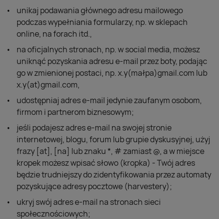
unikaj podawania głównego adresu mailowego
podczas wypełniania formularzy, np. w sklepach
online, na forach itd.,
na oficjalnych stronach, np. w social media, możesz
uniknąć pozyskania adresu e-mail przez boty, podając
go w zmienionej postaci, np. x.y(małpa)gmail.com lub
x.y(at)gmail.com,
udostępniaj adres e-mail jedynie zaufanym osobom,
firmom i partnerom biznesowym;
jeśli podajesz adres e-mail na swojej stronie
internetowej, blogu, forum lub grupie dyskusyjnej, użyj
frazy [at], [na] lub znaku *, # zamiast @, a w miejsce
kropek możesz wpisać słowo (kropka) - Twój adres
będzie trudniejszy do zidentyfikowania przez automaty
pozyskujące adresy pocztowe (harvestery);
ukryj swój adres e-mail na stronach sieci
społecznościowych;