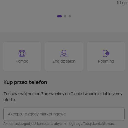
szuka
10 gr
wyświ
przej
Nie m
HDMI)
pilot
nad w
na kl
logo
jest 
smart
proce
Podob
Wiele
Pomoc
Znajdź salon
Roaming
nie p
takic
kabla
Kup przez telefon
Zostaw swój numer. Zadzwonimy do Ciebie i wspólnie dobierzemy
ofertę.
Akceptuję zgody marketingowe
Akceptacja zgód jest konieczna abyśmy mogli się z Tobą skontaktować.