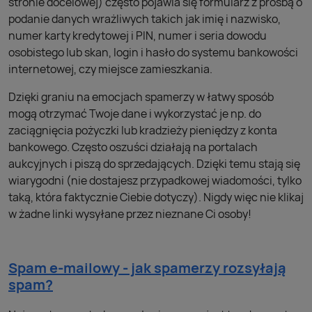
stronie docelowej) często pojawia się formularz z prośbą o
podanie danych wrażliwych takich jak imię i nazwisko,
numer karty kredytowej i PIN, numer i seria dowodu
osobistego lub skan, login i hasło do systemu bankowości
internetowej, czy miejsce zamieszkania.
Dzięki graniu na emocjach spamerzy w łatwy sposób
mogą otrzymać Twoje dane i wykorzystać je np. do
zaciągnięcia pożyczki lub kradzieży pieniędzy z konta
bankowego. Często oszuści działają na portalach
aukcyjnych i piszą do sprzedających. Dzięki temu stają się
wiarygodni (nie dostajesz przypadkowej wiadomości, tylko
taką, która faktycznie Ciebie dotyczy). Nigdy więc nie klikaj
w żadne linki wysyłane przez nieznane Ci osoby!
Spam e-mailowy - jak spamerzy rozsyłają
spam?