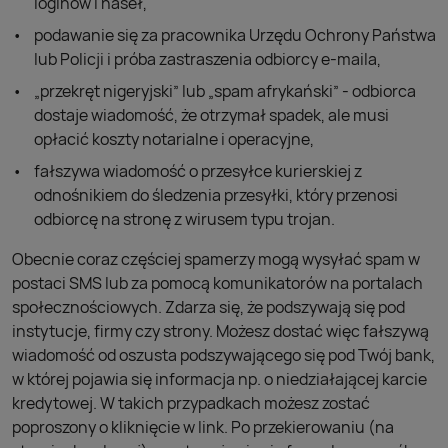
loginów i haseł,
podawanie się za pracownika Urzędu Ochrony Państwa
lub Policji i próba zastraszenia odbiorcy e-maila,
„przekręt nigeryjski” lub „spam afrykański” - odbiorca
dostaje wiadomość, że otrzymał spadek, ale musi
opłacić koszty notarialne i operacyjne,
fałszywa wiadomość o przesyłce kurierskiej z
odnośnikiem do śledzenia przesyłki, który przenosi
odbiorcę na stronę z wirusem typu trojan.
Obecnie coraz częściej spamerzy mogą wysyłać spam w
postaci SMS lub za pomocą komunikatorów na portalach
społecznościowych. Zdarza się, że podszywają się pod
instytucje, firmy czy strony. Możesz dostać więc fałszywą
wiadomość od oszusta podszywającego się pod Twój bank,
w której pojawia się informacja np. o niedziałającej karcie
kredytowej. W takich przypadkach możesz zostać
poproszony o kliknięcie w link. Po przekierowaniu (na