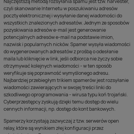
Najczęstszą metodą rozsyłania spamu jest tzw. harvester,
czyli skanowanie Internetu w poszukiwaniu adresów
poczty elektronicznej i wysyłanie danej wiadomości do
wszystkich znalezionych adresatów. Jednym ze sposobów
pozyskiwania adresów e-mail jest generowanie
potencjalnych adresów e-mail na podstawie imion,
nazwisk i popularnych nicków. Spamer wysyła wiadomości
do wygenerowanych adresatów z prośbą o odesłanie
maila lub kliknięcie w link, jeśli odbiorca nie życzy sobie
otrzymywać kolejnych wiadomości - w ten sposób
weryfikuje się poprawność wymyślonego adresu.
Najbardziej przebiegłym trikiem spamerów jest rozsyłanie
wiadomości zawierających w swojej treści linki do
szkodliwego oprogramowania - wirusa typu koń trojański.
Cyberprzestępcy zyskują dzięki temu dostęp do wielu
cennych informacji, np. dostęp do kont bankowych.
Spamerzy korzystają zazwyczaj z tzw. serwerów open
relay, które są wynikiem złej konfiguracji przez