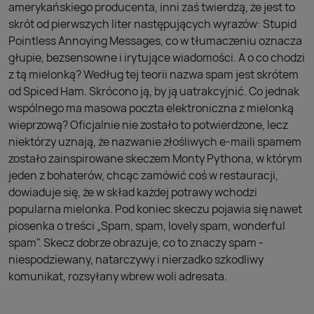
amerykańskiego producenta, inni zaś twierdzą, że jest to
skrót od pierwszych liter następujących wyrazów: Stupid
Pointless Annoying Messages, co w tłumaczeniu oznacza
głupie, bezsensowne i irytujące wiadomości. A o co chodzi
z tą mielonką? Według tej teorii nazwa spam jest skrótem
od Spiced Ham. Skrócono ją, by ją uatrakcyjnić. Co jednak
wspólnego ma masowa poczta elektroniczna z mielonką
wieprzową? Oficjalnie nie zostało to potwierdzone, lecz
niektórzy uznają, że nazwanie złośliwych e-maili spamem
zostało zainspirowane skeczem Monty Pythona, w którym
jeden z bohaterów, chcąc zamówić coś w restauracji,
dowiaduje się, że w skład każdej potrawy wchodzi
popularna mielonka. Pod koniec skeczu pojawia się nawet
piosenka o treści „Spam, spam, lovely spam, wonderful
spam". Skecz dobrze obrazuje, co to znaczy spam -
niespodziewany, natarczywy i nierzadko szkodliwy
komunikat, rozsyłany wbrew woli adresata.