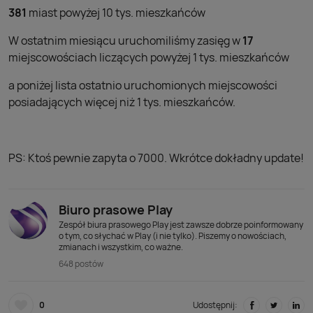
381
miast powyżej 10 tys. mieszkańców
W ostatnim miesiącu uruchomiliśmy zasięg w
17
miejscowościach liczących powyżej 1 tys. mieszkańców
a poniżej lista ostatnio uruchomionych miejscowości
posiadających więcej niż 1 tys. mieszkańców
.
PS: Ktoś pewnie zapyta o 7000. Wkrótce dokładny update!
Biuro prasowe Play
Zespół biura prasowego Play jest zawsze dobrze poinformowany
o tym, co słychać w Play (i nie tylko). Piszemy o nowościach,
zmianach i wszystkim, co ważne.
648 postów
0
Udostępnij: