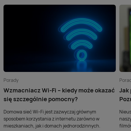
Porady
Pora
Wzmacniacz Wi-Fi – kiedy może okazać
Jak
się szczególnie pomocny?
Poz
Domowa sieć Wi-Fi jest zazwyczaj głównym
Nieus
sposobem korzystania z internetu zarówno w
naszy
mieszkaniach, jak i domach jednorodzinnych.
filmó