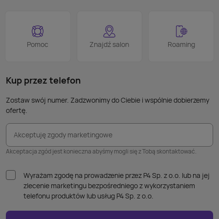
smart
proce
Podob
Wiele
Pomoc
Znajdź salon
Roaming
nie p
takic
kabla
Kup przez telefon
Zostaw swój numer. Zadzwonimy do Ciebie i wspólnie dobierzemy
ofertę.
Akceptuję zgody marketingowe
Akceptacja zgód jest konieczna abyśmy mogli się z Tobą skontaktować.
Wyrażam zgodę na prowadzenie przez P4 Sp. z o.o. lub na jej
zlecenie marketingu bezpośredniego z wykorzystaniem
telefonu produktów lub usług P4 Sp. z o.o.