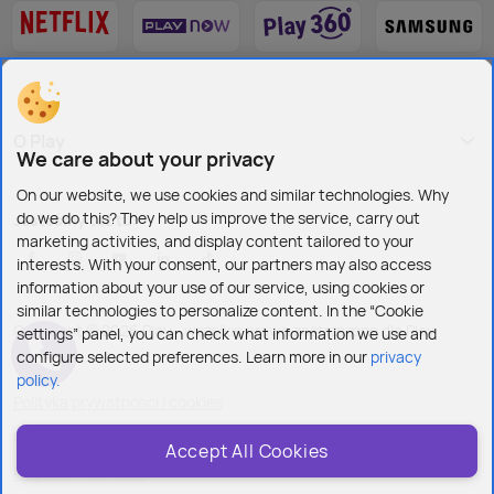
O Play
We care about your privacy
On our website, we use cookies and similar technologies. Why
do we do this? They help us improve the service, carry out
Jesteśmy też tu:
marketing activities, and display content tailored to your
interests. With your consent, our partners may also access
information about your use of our service, using cookies or
similar technologies to personalize content. In the “Cookie
Copyright © 2026 Play - wszelkie prawa zastrzeżone dla Play
settings” panel, you can check what information we use and
configure selected preferences. Learn more in our
privacy
policy.
Polityka prywatności i cookies
Ustawienia plików cookies
Accept All Cookies
Regulamin serwisu