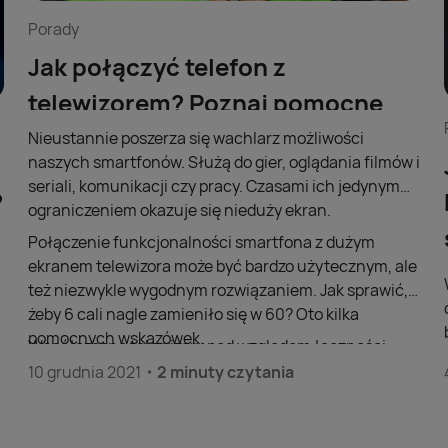
Porady
Jak połączyć telefon z
telewizorem? Poznaj pomocne
wskazówki!
Nieustannie poszerza się wachlarz możliwości
naszych smartfonów. Służą do gier, oglądania filmów i
seriali, komunikacji czy pracy. Czasami ich jedynym
?
ograniczeniem okazuje się nieduży ekran.
Połączenie funkcjonalności smartfona z dużym
ekranem telewizora może być bardzo użytecznym, ale
też niezwykle wygodnym rozwiązaniem. Jak sprawić,
żeby 6 cali nagle zamieniło się w 60? Oto kilka
pomocnych wskazówek.
Współczesne telewizory pod względem łączności
bazują na złączach HDMI. Za ich pomocą podłącza się
10 grudnia 2021
2 minuty czytania
do telewizora dekoder telewizji satelitarnej czy
soundbar (w przypadku nagłośnienia alternatywą jest
kabel optyczny). Przewodowe połączenie telefonu z