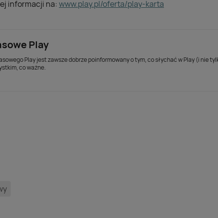
j informacji na:
www.play.pl/oferta/play-karta
asowe Play
asowego Play jest zawsze dobrze poinformowany o tym, co słychać w Play (i nie ty
ystkim, co ważne.
wy