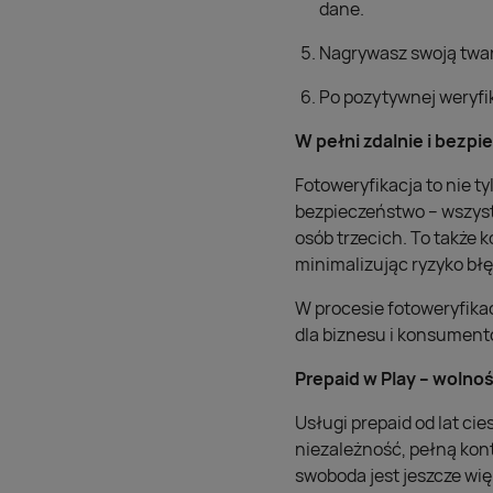
dane.
Nagrywasz swoją twarz
Po pozytywnej weryfik
W pełni zdalnie i bezpi
Fotoweryfikacja to nie 
bezpieczeństwo – wszys
osób trzecich. To także
minimalizując ryzyko błę
W procesie fotoweryfika
dla biznesu i konsument
Prepaid w Play – wolno
Usługi prepaid od lat cie
niezależność, pełną kon
swoboda jest jeszcze więk