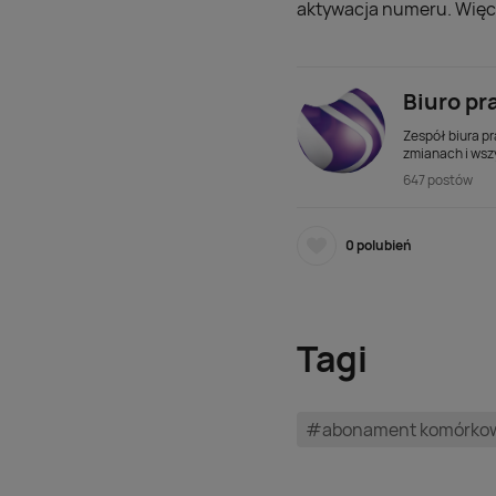
aktywacja numeru. Więce
Biuro pr
Zespół biura pr
zmianach i wsz
647 postów
0
polubień
Tagi
#abonament komórko