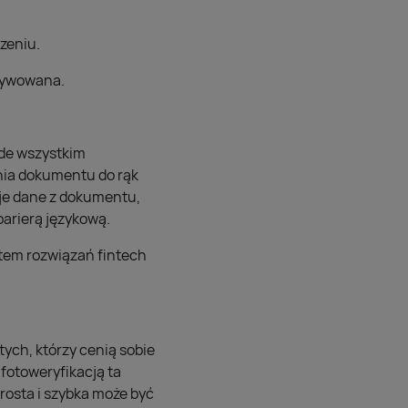
zeniu.
ktywowana.
ede wszystkim
nia dokumentu do rąk
uje dane z dokumentu,
barierą językową.
tem rozwiązań fintech
tych, którzy cenią sobie
fotoweryfikacją ta
prosta i szybka może być