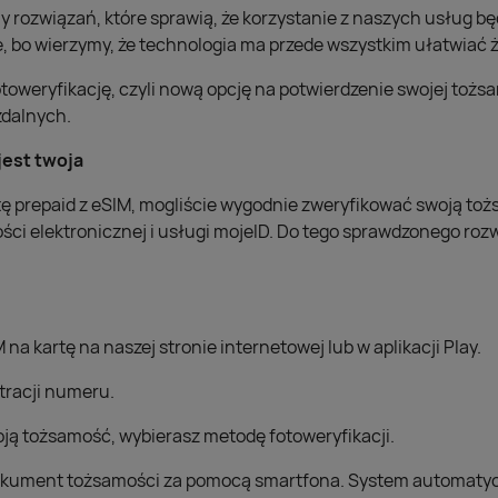
 rozwiązań, które sprawią, że korzystanie z naszych usług będ
e, bo wierzymy, że technologia ma przede wszystkim ułatwiać ż
oweryfikację, czyli nową opcję na potwierdzenie swojej tożsa
zdalnych.
 jest twoja
rtę prepaid z eSIM, mogliście wygodnie zweryfikować swoją to
i elektronicznej i usługi mojeID. Do tego sprawdzonego roz
na kartę na naszej stronie internetowej lub w aplikacji Play.
tracji numeru.
ją tożsamość, wybierasz metodę fotoweryfikacji.
dokument tożsamości za pomocą smartfona. System automaty