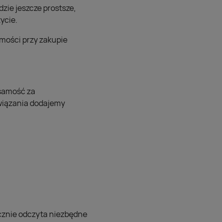
zie jeszcze prostsze,
ycie.
mości przy zakupie
żsamość za
wiązania dodajemy
cznie odczyta niezbędne