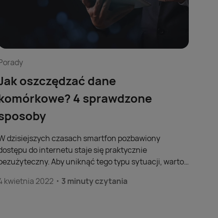
Porady
Jak oszczędzać dane
komórkowe? 4 sprawdzone
sposoby
W dzisiejszych czasach smartfon pozbawiony
dostępu do internetu staje się praktycznie
bezużyteczny. Aby uniknąć tego typu sytuacji, warto
znać kilka sprawdzonych sposobów na oszczędzanie
4 kwietnia 2022
3 minuty czytania
danych. Chciałbyś wiedzieć, jak oszczędzać pakiety
danych? Poznaj kilka skutecznych porad!