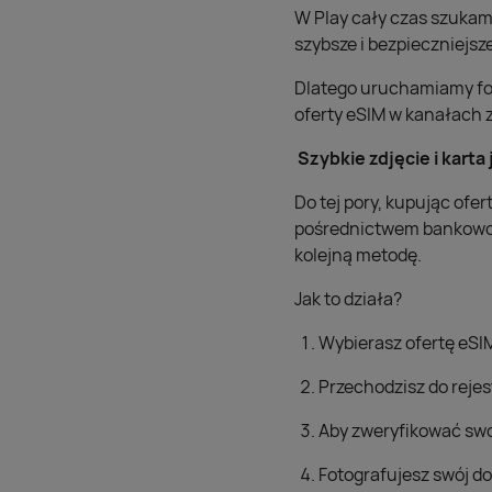
W Play cały czas szukamy
szybsze i bezpieczniejsz
Dlatego uruchamiamy fot
oferty eSIM w kanałach 
Szybkie zdjęcie i karta
Do tej pory, kupując ofe
pośrednictwem bankowośc
kolejną metodę.
Jak to działa?
Wybierasz ofertę eSIM 
Przechodzisz do rejes
Aby zweryfikować swo
Fotografujesz swój 