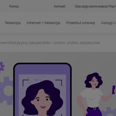
Pomoc
Kontakt
Dlaczego warto wybrać Play
Telewizja
Internet + telewizja
Przedłuż umowę
Usługi i 
weryfikację przy zakupie eSIM – prosto, szybko, bezpiecznie