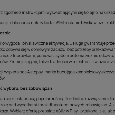
 zgodnie z instrukcjami wyświetlającymi się kolejno na urząd
acji i dokonaniu opłaty karta eSIM zostanie błyskawicznie a
ecznie
tylko wygoda i błyskawiczna aktywacja. Usługa gwarantuje prz
tko odbywa się w domowym zaciszu, bez potrzeby przekazywa
 koniec z literówkami, ponieważ system automatycznie odczyt
dów. Zmniejszają się także trudności w rejestracji związane z 
cji wspiera nas Autopay, marka budująca kompleksowy ekosys
ów.
ść wyboru, bez zobowiązań
szą się niesłabnącą popularnością. To idealne rozwiązanie dla 
trolę nad wydatkami i brak długoterminowych zobowiązań. A z 
sza. Wybierz ofertę prepaid z eSIM w Play i przekonaj się, jak 