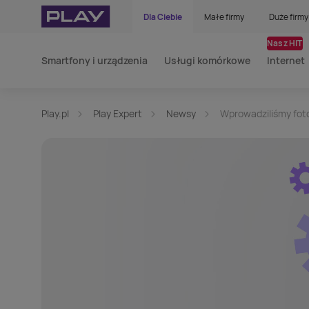
Dla Ciebie
Małe firmy
Duże firmy
Nasz HIT
Smartfony i urządzenia
Usługi komórkowe
Internet
Play.pl
Play Expert
Newsy
Wprowadziliśmy foto