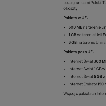
poza granicami Polski. 
o koszty:
Pakiety w UE:
500 MB
na terenie Uni
1 GB
na terenie Unii E
3 GB
na terenie Unii E
Pakiety poza UE:
Internet Świat
300 M
Internet Świat
1 GB
w 
Internet Świat
5 GB
w 
Internet Emiraty
150 
Więcej o pakietach Inter