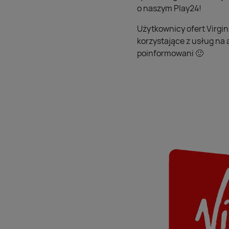
o naszym Play24!
Użytkownicy ofert Virgin 
korzystające z usług na
poinformowani 🙂