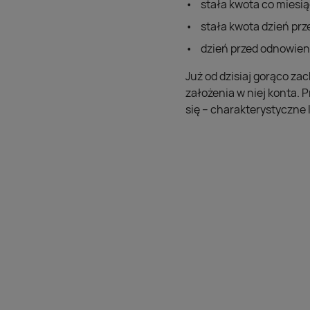
stała kwota co miesią
stała kwota dzień prz
dzień przed odnowien
Już od dzisiaj gorąco za
założenia w niej konta. 
się – charakterystyczne 