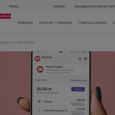
Pomoc
Kontakt
Dlaczego warto wybrać Play
 oferta
Telewizja
Internet + telewizja
Przedłuż umowę
U
tępna w Virgin Mobile