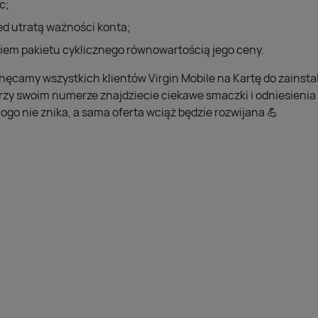
c;
ed utratą ważności konta;
iem pakietu cyklicznego równowartością jego ceny.
chęcamy wszystkich klientów Virgin Mobile na Kartę do zainstal
Przy swoim numerze znajdziecie ciekawe smaczki i odniesienia
logo nie znika, a sama oferta wciąż będzie rozwijana 💪