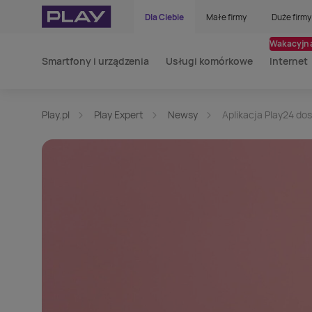
Dla Ciebie
Małe firmy
Duże firmy
Wakacyjna
Smartfony i urządzenia
Usługi komórkowe
Internet
Play.pl
Play Expert
Newsy
Aplikacja Play24 dos