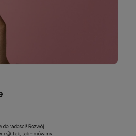
e
w do radości! Rozwój
tem 😉 Tak, tak – mówimy