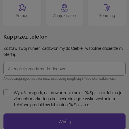
proce
Podob
Wiele
Pomoc
Znajdź salon
Roaming
nie p
takic
kabla
Kup przez telefon
Zostaw swój numer. Zadzwonimy do Ciebie i wspólnie dobierzemy
ofertę.
Akceptuję zgody marketingowe
Akceptacja zgód jest konieczna abyśmy mogli się z Tobą skontaktować.
Wyrażam zgodę na prowadzenie przez P4 Sp. z o.o. lub na jej
zlecenie marketingu bezpośredniego z wykorzystaniem
telefonu produktów lub usług P4 Sp. z o.o.
Wyślij