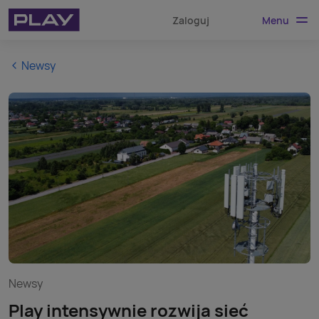
Menu
Zaloguj
Newsy
Newsy
Play intensywnie rozwija sieć