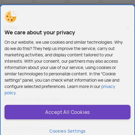
O Play
We care about your privacy
On our website, we use cookies and similar technologies. Why
do we do this? They help us improve the service, carry out
Jesteśmy też tu:
marketing activities, and display content tailored to your
interests. With your consent, our partners may also access
information about your use of our service, using cookies or
similar technologies to personalize content. In the “Cookie
Copyright © 2026 Play - wszelkie prawa zastrzeżone dla Play
settings” panel, you can check what information we use and
configure selected preferences. Learn more in our
privacy
policy.
Polityka prywatności i cookies
Ustawienia plików cookies
Accept All Cookies
Regulamin serwisu
Bezpieczeństwo danych
Cookies Settings