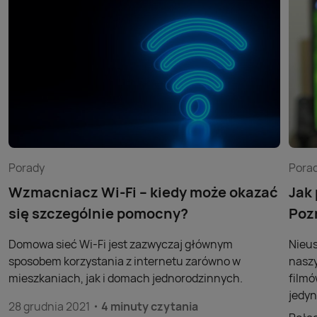
Porady
Pora
Wzmacniacz Wi-Fi – kiedy może okazać
Jak
się szczególnie pomocny?
Poz
Domowa sieć Wi-Fi jest zazwyczaj głównym
Nieus
sposobem korzystania z internetu zarówno w
naszy
mieszkaniach, jak i domach jednorodzinnych.
filmó
jedyn
28 grudnia 2021
4 minuty czytania