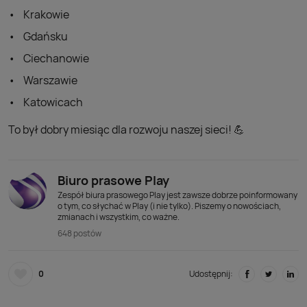
Krakowie
Gdańsku
Ciechanowie
Warszawie
Katowicach
To był dobry miesiąc dla rozwoju naszej sieci! 💪
Biuro prasowe Play
Zespół biura prasowego Play jest zawsze dobrze poinformowany
o tym, co słychać w Play (i nie tylko). Piszemy o nowościach,
zmianach i wszystkim, co ważne.
648 postów
0
Udostępnij: