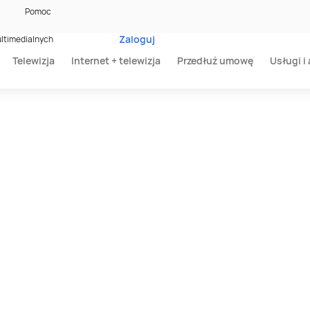
Pomoc
Zaloguj
ltimedialnych
Telewizja
Internet + telewizja
Przedłuż umowę
Usługi i 