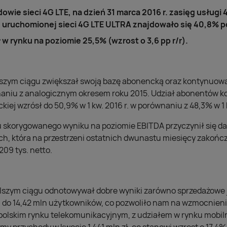
dowie sieci 4G LTE, na dzień 31 marca 2016 r. zasięg usługi
u uruchomionej sieci 4G LTE ULTRA znajdowało się 40,8% p
 w rynku na poziomie 25,5% (wzrost o 3,6 pp r/r).
dalszym ciągu zwiększał swoją bazę abonencką oraz kontynuow
aniu z analogicznym okresem roku 2015. Udział abonentów k
iej wzrósł do 50,9% w 1 kw. 2016 r. w porównaniu z 48,3% w 1 k
tu skorygowanego wyniku na poziomie EBITDA przyczynił się da
, która na przestrzeni ostatnich dwunastu miesięcy zakońc
 209 tys. netto.
dalszym ciągu odnotowywał dobre wyniki zarówno sprzedażowe 
do 14,42 mln użytkowników, co pozwoliło nam na wzmocnienie
polskim rynku telekomunikacyjnym, z udziałem w rynku mobil