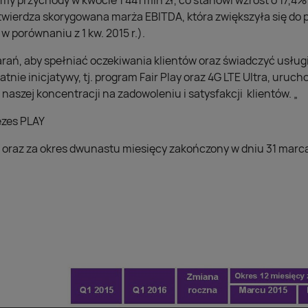
my przychody w kwocie 1 441 mln zł, co stanowi wzrost o 17,4%
potwierdza skorygowana marża EBITDA, która zwiększyła się do
w porównaniu z 1 kw. 2015 r.).
rań, aby spełniać oczekiwania klientów oraz świadczyć usłu
tnie inicjatywy, tj. program Fair Play oraz 4G LTE Ultra, uruch
naszej koncentracji na zadowoleniu i satysfakcji klientów. „
ezes PLAY
6 oraz za okres dwunastu miesięcy zakończony w dniu 31 marca 