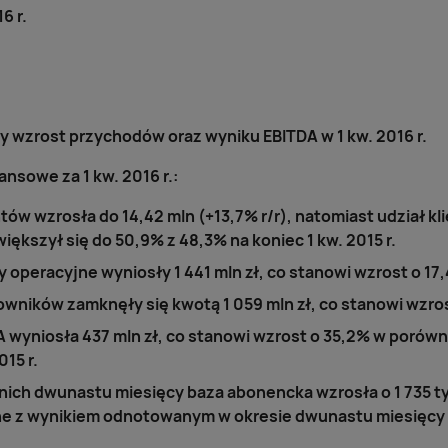
6 r.
 wzrost przychodów oraz wyniku EBITDA w 1 kw. 2016 r.
nsowe za 1 kw. 2016 r.:
tów wzrosła do 14,42 mln (+13,7% r/r), natomiast udział k
kszył się do 50,9% z 48,3% na koniec 1 kw. 2015 r.
operacyjne wyniosły 1 441 mln zł, co stanowi wzrost o 17,
wników zamknęły się kwotą 1 059 mln zł, co stanowi wzros
wyniosła 437 mln zł, co stanowi wzrost o 35,2% w porówn
15 r.
tnich dwunastu miesięcy baza abonencka wzrosła o 1 735 t
ne z wynikiem odnotowanym w okresie dwunastu miesięc