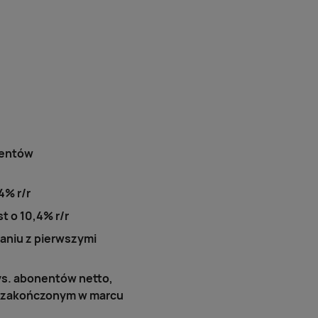
lientów
4% r/r
t o 10,4% r/r
aniu z pierwszymi
ys. abonentów netto,
y zakończonym w marcu