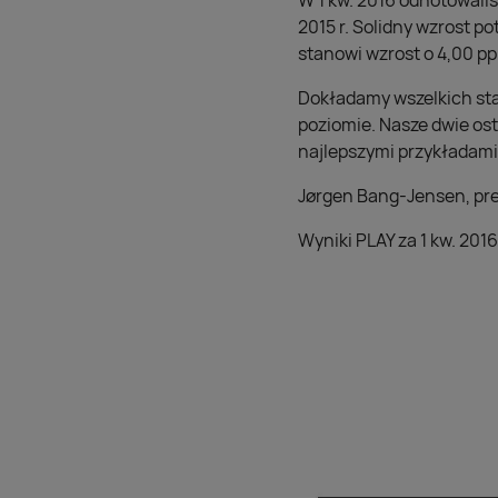
W 1 kw. 2016 odnotowaliś
2015 r. Solidny wzrost 
stanowi wzrost o 4,00 pp 
Dokładamy wszelkich sta
poziomie. Nasze dwie osta
najlepszymi przykładami 
Jørgen Bang-Jensen, pr
Wyniki PLAY za 1 kw. 201