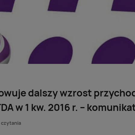
owuje dalszy wzrost przycho
DA w 1 kw. 2016 r. – komunika
 czytania