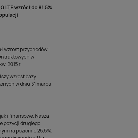
 4G LTE wzrósł do 81,5%
opulacji
ał wzrost przychodów i
ontraktowych w
w. 2015 r.
lszy wzrost bazy
zonych w dniu 31 marca
jak i finansowe. Nasza
 pozycji drugiego
nym na poziomie 25,5%.