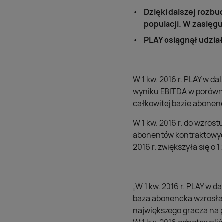
Dzięki dalszej rozbu
populacji. W zasięg
PLAY osiągnął udział
W 1 kw. 2016 r. PLAY w 
wyniku EBITDA w porówn
całkowitej bazie abonenck
W 1 kw. 2016 r. do wzros
abonentów kontraktowych
2016 r. zwiększyła się o 1
„W 1 kw. 2016 r. PLAY w 
baza abonencka wzrosła 
największego gracza na 