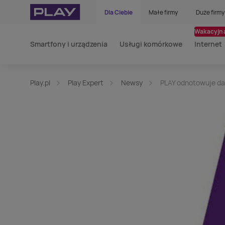
Dla Ciebie
Małe firmy
Duże firmy
Wakacyjna
Smartfony i urządzenia
Usługi komórkowe
Internet
Play.pl
Play Expert
Newsy
PLAY odnotowuje dal