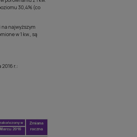
 w porównaniu z 1 kw.
 poziomu 30,4% (co
gi na najwyższym
omione w 1 kw., są
2016 r.: