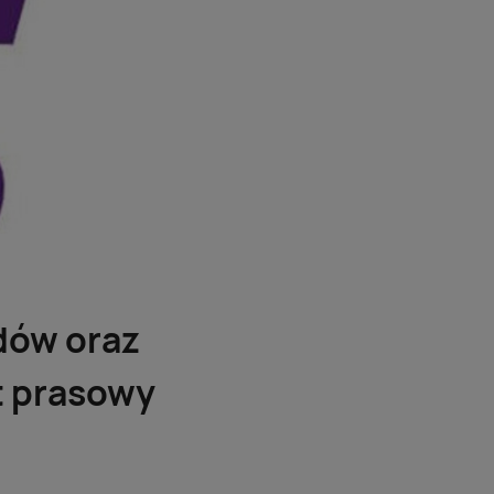
dów oraz
t prasowy