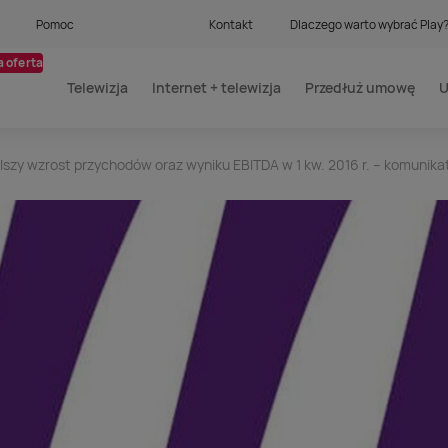
Pomoc
Kontakt
Dlaczego warto wybrać Play
 oferta
Telewizja
Internet + telewizja
Przedłuż umowę
U
szy wzrost przychodów oraz wyniku EBITDA w 1 kw. 2016 r. – komunika