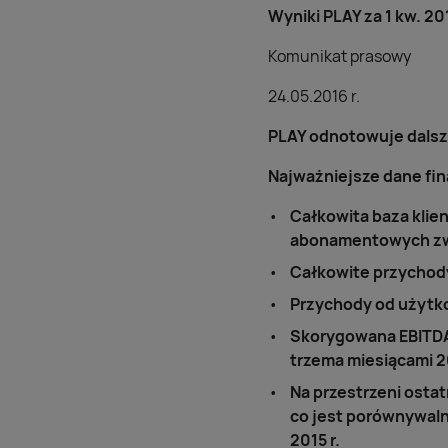
Wyniki PLAY za 1 kw. 201
Komunikat prasowy
24.05.2016 r.
PLAY odnotowuje dalszy
Najważniejsze dane fina
Całkowita baza klien
abonamentowych zwię
Całkowite przychody 
Przychody od użytko
Skorygowana EBITDA 
trzema miesiącami 20
Na przestrzeni osta
co jest porównywal
2015 r.