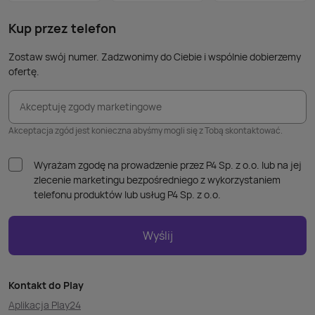
takic
kabla
Kup przez telefon
Zostaw swój numer. Zadzwonimy do Ciebie i wspólnie dobierzemy
ofertę.
Akceptuję zgody marketingowe
Akceptacja zgód jest konieczna abyśmy mogli się z Tobą skontaktować.
Wyrażam zgodę na prowadzenie przez P4 Sp. z o.o. lub na jej
zlecenie marketingu bezpośredniego z wykorzystaniem
telefonu produktów lub usług P4 Sp. z o.o.
Wyślij
Kontakt do Play
Aplikacja Play24