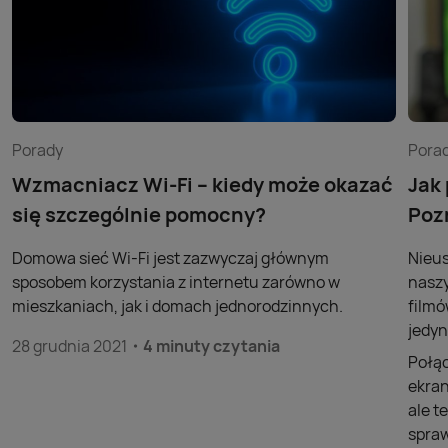
Porady
Pora
Wzmacniacz Wi-Fi – kiedy może okazać
Jak
się szczególnie pomocny?
Poz
Domowa sieć Wi-Fi jest zazwyczaj głównym
Nieus
sposobem korzystania z internetu zarówno w
naszy
mieszkaniach, jak i domach jednorodzinnych.
filmó
jedyn
28 grudnia 2021
4 minuty czytania
Połąc
ekran
ale t
spraw