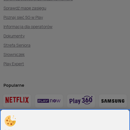
Sprawdź mapę zasięgu
Poznaj sieć 5G w Play
Informacja dla operatorów
Dokumenty
Strefa Seniora
Słowniczek
Play Expert
Popularne