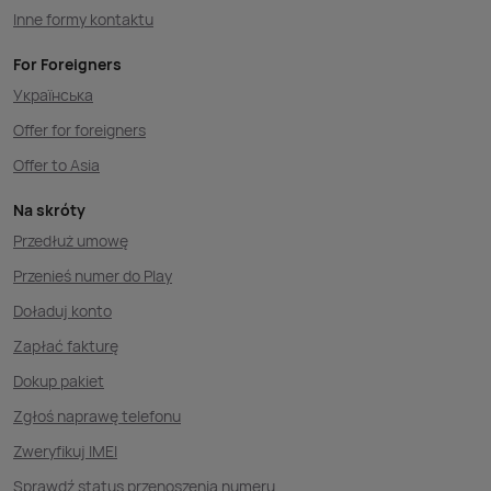
Inne formy kontaktu
For Foreigners
Українська
Offer for foreigners
Offer to Asia
Na skróty
Przedłuż umowę
Przenieś numer do Play
Doładuj konto
Zapłać fakturę
Dokup pakiet
Zgłoś naprawę telefonu
Zweryfikuj IMEI
Sprawdź status przenoszenia numeru