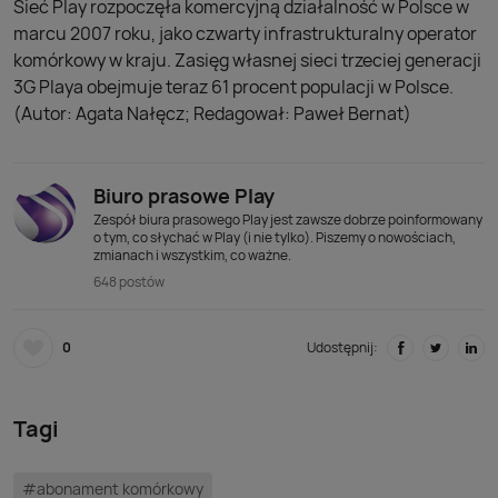
Sieć Play rozpoczęła komercyjną działalność w Polsce w
marcu 2007 roku, jako czwarty infrastrukturalny operator
komórkowy w kraju. Zasięg własnej sieci trzeciej generacji
3G Playa obejmuje teraz 61 procent populacji w Polsce.
(Autor: Agata Nałęcz; Redagował: Paweł Bernat)
Biuro prasowe Play
Zespół biura prasowego Play jest zawsze dobrze poinformowany
o tym, co słychać w Play (i nie tylko). Piszemy o nowościach,
zmianach i wszystkim, co ważne.
648 postów
0
Udostępnij:
Tagi
#abonament komórkowy