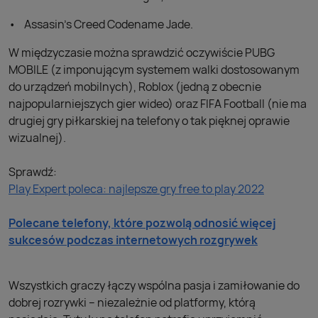
Assasin's Creed Codename Jade.
W międzyczasie można sprawdzić oczywiście PUBG
MOBILE (z imponującym systemem walki dostosowanym
do urządzeń mobilnych), Roblox (jedną z obecnie
najpopularniejszych gier wideo) oraz FIFA Football (nie ma
drugiej gry piłkarskiej na telefony o tak pięknej oprawie
wizualnej).
Sprawdź:
Play Expert poleca: najlepsze gry free to play 2022
Polecane telefony, które pozwolą odnosić więcej
sukcesów podczas internetowych rozgrywek
Wszystkich graczy łączy wspólna pasja i zamiłowanie do
dobrej rozrywki – niezależnie od platformy, którą