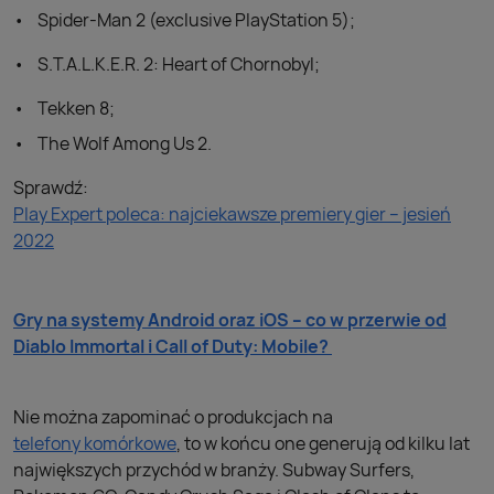
Spider-Man 2 (exclusive PlayStation 5);
S.T.A.L.K.E.R. 2: Heart of Chornobyl;
Tekken 8;
The Wolf Among Us 2.
Sprawdź:
Play Expert poleca: najciekawsze premiery gier – jesień
2022
Gry na systemy Android oraz iOS – co w przerwie od
Diablo Immortal i Call of Duty: Mobile?
Nie można zapominać o produkcjach na
telefony komórkowe
, to w końcu one generują od kilku lat
największych przychód w branży. Subway Surfers,