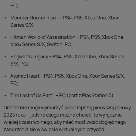
PC;
Monster Hunter Rise` – PS4, PS5, Xbox One, Xbox
Series S/X;
Hitman World of Assasination – PS4, PS5, Xbox One,
Xbox Series S/X, Switch, PC;
Hogwarts Legacy – PS4, PS5, Xbox One, Xbox Series
S/X, PC;
Atomic Heart – PS4, PS5, Xbox One, Xbox Series S/X,
PC;
The Last of Us Part 1 – PC (port z PlayStation 3).
Gracze nie mogli wymarzyć sobie lepszej pierwszej połowy
2023 roku – jedyne czego można chcieć, to wyłącznie
więcej czasu wolnego, aby mieć możliwość dogłębnego
zanurzenia się w świecie wirtualnych przygód!