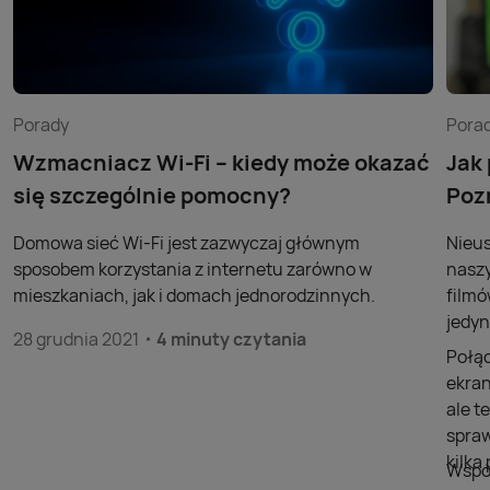
Porady
Pora
Wzmacniacz Wi-Fi – kiedy może okazać
Jak
się szczególnie pomocny?
Poz
Domowa sieć Wi-Fi jest zazwyczaj głównym
Nieus
sposobem korzystania z internetu zarówno w
naszy
mieszkaniach, jak i domach jednorodzinnych.
filmó
jedyn
28 grudnia 2021
4 minuty czytania
Połąc
ekran
ale t
spraw
kilk
Współ