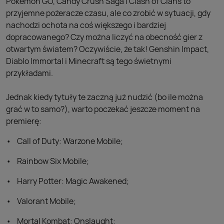
Pokemon GO, Candy Crush Saga i Clash of Clans to
przyjemne pożeracze czasu, ale co zrobić w sytuacji, gdy
nachodzi ochota na coś większego i bardziej
dopracowanego? Czy można liczyć na obecność gier z
otwartym światem? Oczywiście, że tak! Genshin Impact,
Diablo Immortal i Minecraft są tego świetnymi
przykładami.
Jednak kiedy tytuły te zaczną już nudzić (bo ile można
grać w to samo?), warto poczekać jeszcze moment na
premierę:
Call of Duty: Warzone Mobile;
Rainbow Six Mobile;
Harry Potter: Magic Awakened;
Valorant Mobile;
Mortal Kombat: Onslaught;