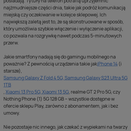
posiadają. Tytuły na telefon potrafią uprzyjemnić
najżmudniejsze części dnia, takie jak podróż komunikacją
miejską czy oczekiwanie w kolejce sklepowej. Ich
największą zaletą jest to, że są skonstruowane w sposób,
który umożliwia szybkie włączenie i wyłączenie aplikacji,
co pozwala na rozgrywkę nawet podczas 5-minutowych
przerw.
Jakie smartfony nadają się do gamingu mobilnego na
poważnie? Z pewnością urządzenia takie jak
iPhone 14
(i
starsze),
Samsung Galaxy Z Fold 4 5G, Samsung Galaxy S23 Ultra 5G
1TB
,
Xiaomi 13 Pro 5G, Xiaomi 13 5G
, realme GT 2 Pro 5G, czy
Nothing Phone (1) 5G 128 GB – wszystkie dostępne w
ofercie sklepu Play, zarówno z abonamentem, jak i bez
umowy.
Nie pozostaje nic innego, jak czekać z wypiekami na twarzy