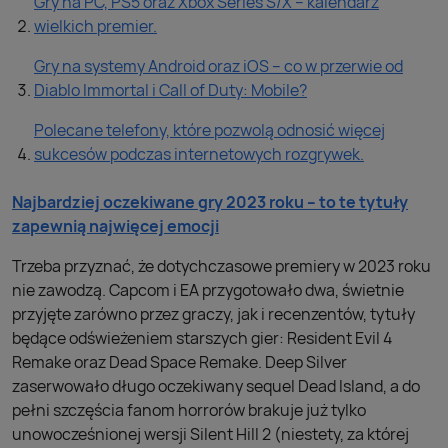
Gry na PC, PS5 oraz Xbox Series S/X – kalendarz
wielkich premier.
Gry na systemy Android oraz iOS – co w przerwie od
Diablo Immortal i Call of Duty: Mobile?
Polecane telefony, które pozwolą odnosić więcej
sukcesów podczas internetowych rozgrywek.
Najbardziej oczekiwane gry 2023 roku – to te tytuły
zapewnią najwięcej emocji
Trzeba przyznać, że dotychczasowe premiery w 2023 roku
nie zawodzą. Capcom i EA przygotowało dwa, świetnie
przyjęte zarówno przez graczy, jak i recenzentów, tytuły
będące odświeżeniem starszych gier: Resident Evil 4
Remake oraz Dead Space Remake. Deep Silver
zaserwowało długo oczekiwany sequel Dead Island, a do
pełni szczęścia fanom horrorów brakuje już tylko
unowocześnionej wersji Silent Hill 2 (niestety, za której