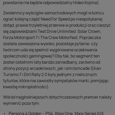
powstanie nie będzie odpowiedzialny Hideo Kojima).
Zwolennicy wyścigów samochodowych mogli w końcu
ograć kolejną część Need For Speed po niespotykanej
dotąd, prawie trzyletniej przerwie w produkcji oraz cieszyć
się zapowiedziami Test Drive Unlimited: Solar Crown,
Forza Motorsport 7 i The Crew Motorfest. Poprzeczka
została zawieszona wysoko, pozostaje pytanie: czy
twórcom uda się spełnić wygórowane oczekiwania
społeczności gamingowej? Oby tak, bo segment ten
został ostatnimi laty bardzo zaniedbany, zarówno od
strony pozycji arcade'owych, jak i sim/simcade (Gran
Turismo 7 i Dirt Rally 2.0 były jednymi z nielicznych
tytułów, które nie zawiodły sympatyków marki, pomijając
kwestię mikropłatności).
Wśród najgłośniejszych dotychczasowych premier należy
wymienić poza tym:
Persona 4 Golden – PS4, Xbox One, Xbox Series S/X,