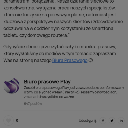
parametrami połączenia. Nasze działania sieciowe to
konsekwentna, wytężona praca naszych specjalistów,
która nie toczy się na pierwszym planie, natomiast jest
kluczowa z perspektywy naszych klientów i zdecydowanie
odczuwalna w codziennym korzystaniu ze smartfona,
tabletu czy domowego routera."
Gdybyście chcieli przeczytać cały komunikat prasowy,
który wysłaliśmy do mediów w tym temacie zapraszam
Was na stronę naszego
Biura Prasowego
😉
Biuro prasowe Play
Zespół biura prasowego Play jest zawsze dobrze poinformowany
o tym, co słychać w Play (i nie tylko). Piszemy o nowościach,
zmianach i wszystkim, co ważne.
647 postów
0
Udostępnij: