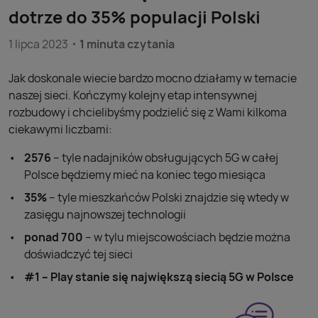
dotrze do 35% populacji Polski
1 lipca 2023
1 minuta czytania
Jak doskonale wiecie bardzo mocno działamy w temacie
naszej sieci. Kończymy kolejny etap intensywnej
rozbudowy i chcielibyśmy podzielić się z Wami kilkoma
ciekawymi liczbami:
2576
– tyle nadajników obsługujących 5G w całej
Polsce będziemy mieć na koniec tego miesiąca
35%
– tyle mieszkańców Polski znajdzie się wtedy w
zasięgu najnowszej technologii
ponad 700
– w tylu miejscowościach będzie można
doświadczyć tej sieci
#1 – Play stanie się największą siecią 5G w Polsce