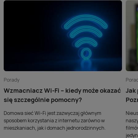
Porady
Pora
Wzmacniacz Wi-Fi – kiedy może okazać
Jak
się szczególnie pomocny?
Poz
Domowa sieć Wi-Fi jest zazwyczaj głównym
Nieus
sposobem korzystania z internetu zarówno w
naszy
mieszkaniach, jak i domach jednorodzinnych.
filmó
jedyn