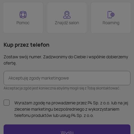
proce
Podob
Wiele
Pomoc
Znajdź salon
Roaming
nie p
takic
kabla
Kup przez telefon
Zostaw swój numer. Zadzwonimy do Ciebie i wspólnie dobierzemy
ofertę.
Akceptuję zgody marketingowe
Akceptacja zgód jest konieczna abyśmy mogli się z Tobą skontaktować.
Wyrażam zgodę na prowadzenie przez P4 Sp. z o.o. lub na jej
zlecenie marketingu bezpośredniego z wykorzystaniem
telefonu produktów lub usług P4 Sp. z o.o.
Wyślij