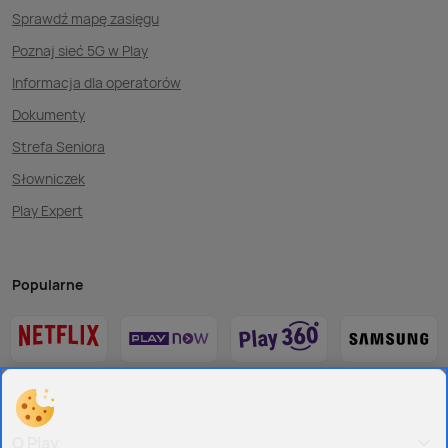
Sprawdź mapę zasięgu
Poznaj sieć 5G w Play
Informacja dla operatorów
Dokumenty
Strefa Seniora
Słowniczek
Play Expert
Popularne
O Play