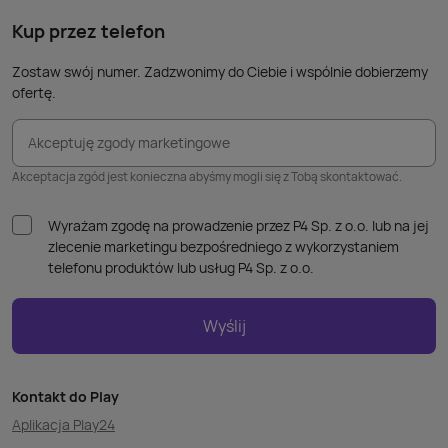
takic
kabla
Kup przez telefon
Zostaw swój numer. Zadzwonimy do Ciebie i wspólnie dobierzemy
ofertę.
Akceptuję zgody marketingowe
Akceptacja zgód jest konieczna abyśmy mogli się z Tobą skontaktować.
Wyrażam zgodę na prowadzenie przez P4 Sp. z o.o. lub na jej
zlecenie marketingu bezpośredniego z wykorzystaniem
telefonu produktów lub usług P4 Sp. z o.o.
Wyślij
Kontakt do Play
Aplikacja Play24