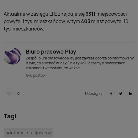
Aktualnie w zasięgu LTE znajduje się
3311
miejscowości
powyżej 1 tys. mieszkańców, w tym
403
miast powyżej 10
tys. mieszkańców.
Biuro prasowe Play
Zespół biura prasowego Play jest zawsze dobrze poinformowany
o tym, co słychać w Play (i nie tylko). Piszemy o nowościach,
zmianach i wszystkim, co ważne.
648 postów
0
Udostępnij:
Tagi
#internet stacjonarny