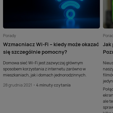
Porady
Pora
Wzmacniacz Wi-Fi – kiedy może okazać
Jak
się szczególnie pomocny?
Poz
Domowa sieć Wi-Fi jest zazwyczaj głównym
Nieus
sposobem korzystania z internetu zarówno w
naszy
mieszkaniach, jak i domach jednorodzinnych.
filmó
jedyn
28 grudnia 2021
4 minuty czytania
Połąc
ekran
ale t
spraw