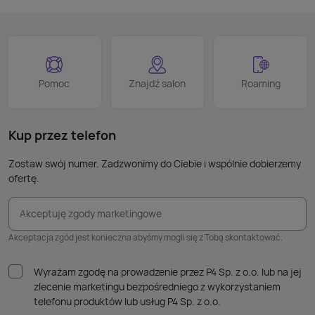
logo
jest 
smart
proce
Podob
Wiele
Pomoc
Znajdź salon
Roaming
nie p
takic
kabla
Kup przez telefon
Zostaw swój numer. Zadzwonimy do Ciebie i wspólnie dobierzemy
ofertę.
Akceptuję zgody marketingowe
Akceptacja zgód jest konieczna abyśmy mogli się z Tobą skontaktować.
Wyrażam zgodę na prowadzenie przez P4 Sp. z o.o. lub na jej
zlecenie marketingu bezpośredniego z wykorzystaniem
telefonu produktów lub usług P4 Sp. z o.o.