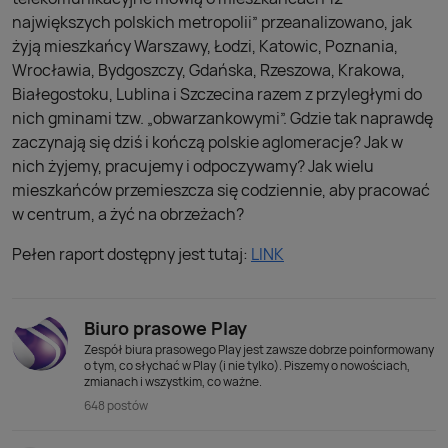
największych polskich metropolii” przeanalizowano, jak
żyją mieszkańcy Warszawy, Łodzi, Katowic, Poznania,
Wrocławia, Bydgoszczy, Gdańska, Rzeszowa, Krakowa,
Białegostoku, Lublina i Szczecina razem z przyległymi do
nich gminami tzw. „obwarzankowymi”. Gdzie tak naprawdę
zaczynają się dziś i kończą polskie aglomeracje? Jak w
nich żyjemy, pracujemy i odpoczywamy? Jak wielu
mieszkańców przemieszcza się codziennie, aby pracować
w centrum, a żyć na obrzeżach?
Pełen raport dostępny jest tutaj:
LINK
Biuro prasowe Play
Zespół biura prasowego Play jest zawsze dobrze poinformowany
o tym, co słychać w Play (i nie tylko). Piszemy o nowościach,
zmianach i wszystkim, co ważne.
648 postów