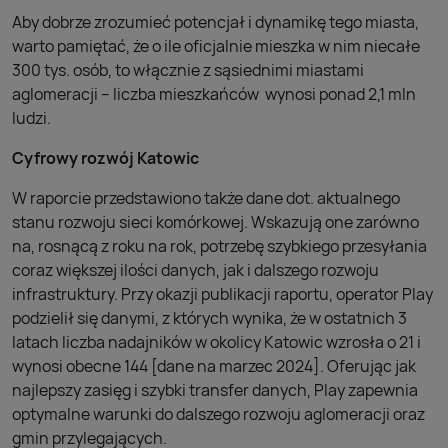
Aby dobrze zrozumieć potencjał i dynamikę tego miasta,
warto pamiętać, że o ile oficjalnie mieszka w nim niecałe
300 tys. osób, to włącznie z sąsiednimi miastami
aglomeracji – liczba mieszkańców wynosi ponad 2,1 mln
ludzi.
Cyfrowy rozwój Katowic
W raporcie przedstawiono także dane dot. aktualnego
stanu rozwoju sieci komórkowej. Wskazują one zarówno
na, rosnącą z roku na rok, potrzebę szybkiego przesyłania
coraz większej ilości danych, jak i dalszego rozwoju
infrastruktury. Przy okazji publikacji raportu, operator Play
podzielił się danymi, z których wynika, że w ostatnich 3
latach liczba nadajników w okolicy Katowic wzrosła o 21 i
wynosi obecne 144 [dane na marzec 2024]. Oferując jak
najlepszy zasięg i szybki transfer danych, Play zapewnia
optymalne warunki do dalszego rozwoju aglomeracji oraz
gmin przylegających.