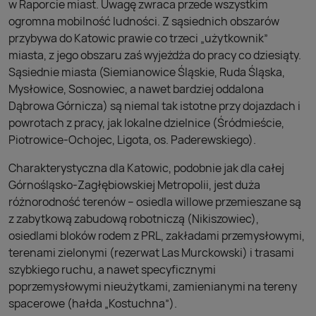
w Raporcie miast. Uwagę zwraca przede wszystkim
ogromna mobilność ludności. Z sąsiednich obszarów
przybywa do Katowic prawie co trzeci „użytkownik”
miasta, z jego obszaru zaś wyjeżdża do pracy co dziesiąty.
Sąsiednie miasta (Siemianowice Śląskie, Ruda Śląska,
Mysłowice, Sosnowiec, a nawet bardziej oddalona
Dąbrowa Górnicza) są niemal tak istotne przy dojazdach i
powrotach z pracy, jak lokalne dzielnice (Śródmieście,
Piotrowice-Ochojec, Ligota, os. Paderewskiego).
Charakterystyczna dla Katowic, podobnie jak dla całej
Górnośląsko-Zagłębiowskiej Metropolii, jest duża
różnorodność terenów – osiedla willowe przemieszane są
z zabytkową zabudową robotniczą (Nikiszowiec),
osiedlami bloków rodem z PRL, zakładami przemysłowymi,
terenami zielonymi (rezerwat Las Murckowski) i trasami
szybkiego ruchu, a nawet specyficznymi
poprzemysłowymi nieużytkami, zamienianymi na tereny
spacerowe (hałda „Kostuchna”).