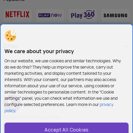
O Play
We care about your privacy
On our website, we use cookies and similar technologies. Why
do we do this? They help us improve the service, carry out
Jesteśmy też tu:
marketing activities, and display content tailored to your
interests. With your consent, our partners may also access
information about your use of our service, using cookies or
similar technologies to personalize content. In the “Cookie
Copyright © 2026 Play - wszelkie prawa zastrzeżone dla Play
settings” panel, you can check what information we use and
configure selected preferences. Learn more in our
privacy
policy.
Polityka prywatności i cookies
Ustawienia plików cookies
Accept All Cookies