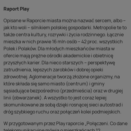
Raport Play
Opisane w Raporcie miasta można nazwać sercem, albo –
jak kto woli – silnikiem polskiej gospodarki. Metropolie te to
także centra kultury, rozrywki i życia rodzinnego. Łącznie
mieszka w nich prawie 16 mln osób – 42 proc. wszystkich
Polek i Polaków. Dla młodych mieszkańców miasta w
ofercie mają prężne ośrodki akademickie i obietnicę
przyszłych karier. Dla nieco starszych – perspektywę
zatrudnienia, lepszych zarobków i dobrej opieki
zdrowotnej. Aglomeracje tworzą złożone organizmy, na
które składa się samo miasto (centrum) i gminy
sąsiadujące bezpośrednio (przedmieścia) oraz w drugiej
linii (obwarzanek). A wszystko to jest coraz lepiej
skomunikowane ze sobą dzięki rosnącej sieci autostrad i
dróg szybkiego ruchu oraz połączeń kolei podmiejskich.
W przygotowanym przez Play raporcie „Połączeni. Co dane
telekomunikacyjne mówią o mieszkańcach 12