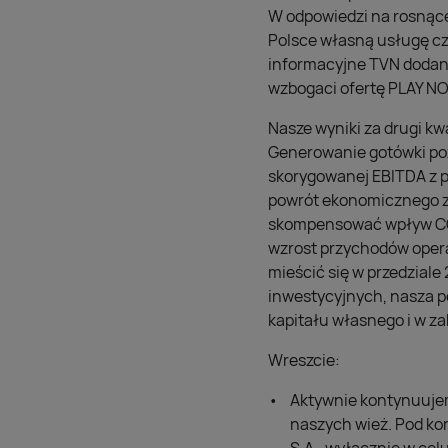
W odpowiedzi na rosnąc
Polsce własną usługę cz
informacyjne TVN dodane
wzbogaci ofertę PLAY NO
Nasze wyniki za drugi k
Generowanie gotówki po
skorygowanej EBITDA z p
powrót ekonomicznego za
skompensować wpływ COVI
wzrost przychodów oper
mieścić się w przedzial
inwestycyjnych, nasza p
kapitału własnego i w za
Wreszcie:
Aktywnie kontynuuje
naszych wież. Pod ko