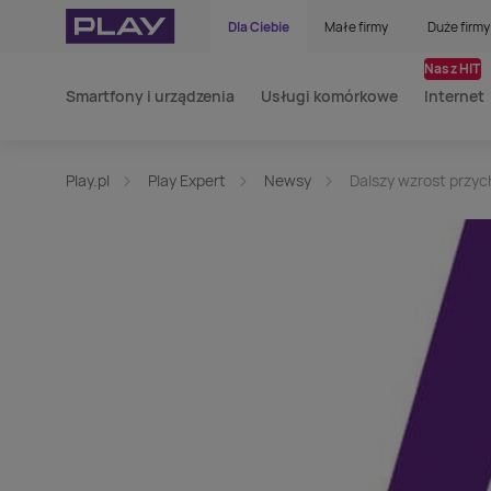
Dla Ciebie
Małe firmy
Duże firmy
Nasz HIT
Smartfony i urządzenia
Usługi komórkowe
Internet
Play.pl
Play Expert
Newsy
Dalszy wzrost przy