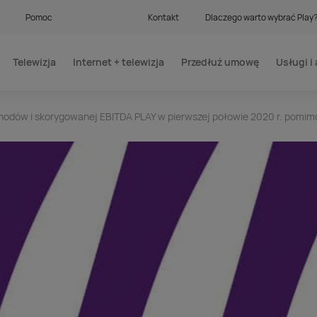
Pomoc
Kontakt
Dlaczego warto wybrać Play
Telewizja
Internet + telewizja
Przedłuż umowę
Usługi i 
chodów i skorygowanej EBITDA PLAY w pierwszej połowie 2020 r. pomi