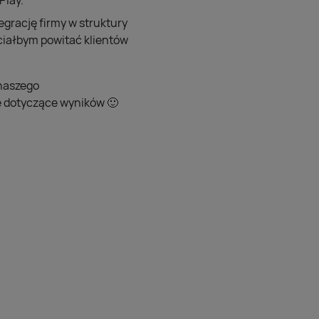
Play.
tegrację firmy w struktury
chciałbym powitać klientów
 naszego
ne dotyczące wyników 🙂