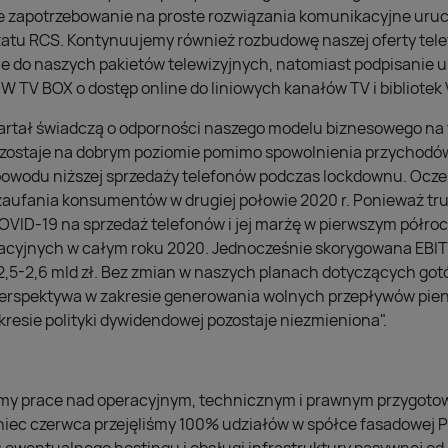
e zapotrzebowanie na proste rozwiązania komunikacyjne uru
atu RCS. Kontynuujemy również rozbudowę naszej oferty tele
 do naszych pakietów telewizyjnych, natomiast podpisanie 
W TV BOX o dostęp online do liniowych kanałów TV i bibliotek
wartał świadczą o odporności naszego modelu biznesowego na 
zostaje na dobrym poziomie pomimo spowolnienia przychodów
owodu niższej sprzedaży telefonów podczas lockdownu. Ocze
ufania konsumentów w drugiej połowie 2020 r. Ponieważ tru
D-19 na sprzedaż telefonów i jej marżę w pierwszym półroc
acyjnych w całym roku 2020. Jednocześnie skorygowana EBI
e 2,5-2,6 mld zł. Bez zmian w naszych planach dotyczących 
erspektywa w zakresie generowania wolnych przepływów pieni
kresie polityki dywidendowej pozostaje niezmieniona".
my prace nad operacyjnym, technicznym i prawnym przygot
niec czerwca przejęliśmy 100% udziałów w spółce fasadowej 