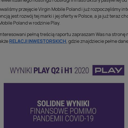
u ewentualnego hostingu i obsługi infrastruktury pasywnej od 
owaliśmy przejęcie Virgin Mobile Poland i już rozpoczęliśmy in
ncją jest rozwój tej marki i jej oferty w Polsce, a ja już teraz 
Mobile Poland w rodzinie Play.
ainteresowani pełną treścią raportu zapraszam Was na stronę
akże
RELACJI INWESTORSKICH
, gdzie znajdziecie pełne da