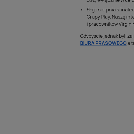
S.A., wyłącznie w cel
9-go sierpnia sfinaliz
Grupy Play. Naszą inte
i pracowników Virgin 
Gdybyście jednak byli z
BIURA PRASOWEGO
a t