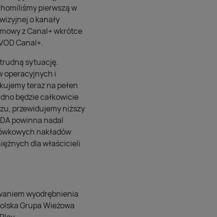
chomiliśmy pierwszą w
wizyjnej o kanały
umowy z Canal+ wkrótce
 VOD Canal+.
trudną sytuację.
 operacyjnych i
kujemy teraz na pełen
dno będzie całkowicie
zu, przewidujemy niższy
TDA powinna nadal
gotówkowych nakładów
ężnych dla właścicieli
owaniem wyodrębnienia
Polska Grupa Wieżowa