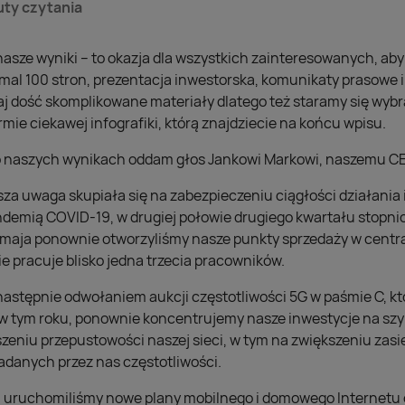
uty czytania
asze wyniki – to okazja dla wszystkich zainteresowanych, aby
emal 100 stron, prezentacja inwestorska, komunikaty prasowe i
aj dość skomplikowane materiały dlatego też staramy się wybr
mie ciekawej infografiki, którą znajdziecie na końcu wpisu.
 o naszych wynikach oddam głos Jankowi Markowi, naszemu C
sza uwaga skupiała się na zabezpieczeniu ciągłości działania
ndemią COVID-19, w drugiej połowie drugiego kwartału stopni
 maja ponownie otworzyliśmy nasze punkty sprzedaży w cent
ie pracuje blisko jedna trzecia pracowników.
następnie odwołaniem aukcji częstotliwości 5G w paśmie C, k
w tym roku, ponownie koncentrujemy nasze inwestycje na szyb
eniu przepustowości naszej sieci, w tym na zwiększeniu zasi
adanych przez nas częstotliwości.
uruchomiliśmy nowe plany mobilnego i domowego Internetu o