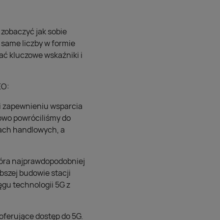
 zobaczyć jak sobie
 same liczby w formie
ać kluczowe wskaźniki i
EO:
 i zapewnieniu wsparcia
owo powróciliśmy do
rach handlowych, a
tóra najprawdopodobniej
szej budowie stacji
ęgu technologii 5G z
ferujące dostęp do 5G.