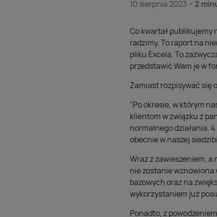
10 sierpnia 2023
2 min
Co kwartał publikujemy n
radzimy. To raport na ni
pliku Excela. To zazwycz
przedstawić Wam je w for
Zamiast rozpisywać się
"Po okresie, w którym na
klientom w związku z pa
normalnego działania. 4
obecnie w naszej siedzib
Wraz z zawieszeniem, a 
nie zostanie wznowiona 
bazowych oraz na zwiększ
wykorzystaniem już posi
Ponadto, z powodzeniem 