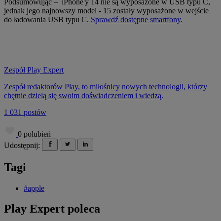
Podsumowując – iPhone'y 14 nie są wyposażone w USB typu C,
jednak jego najnowszy model - 15 zostały wyposażone w wejście
do ładowania USB typu C.
Sprawdź dostępne smartfony.
Zespół Play Expert
Zespół redaktorów Play, to miłośnicy nowych technologii, którzy
chętnie dzielą się swoim doświadczeniem i wiedzą.
1 031 postów
0
polubień
Udostępnij:
Tagi
#apple
Play Expert poleca