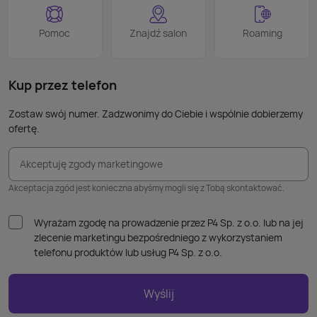
Podob
Wiele
Pomoc
Znajdź salon
Roaming
nie p
takic
kabla
Kup przez telefon
Zostaw swój numer. Zadzwonimy do Ciebie i wspólnie dobierzemy
ofertę.
Akceptuję zgody marketingowe
Akceptacja zgód jest konieczna abyśmy mogli się z Tobą skontaktować.
Wyrażam zgodę na prowadzenie przez P4 Sp. z o.o. lub na jej
zlecenie marketingu bezpośredniego z wykorzystaniem
telefonu produktów lub usług P4 Sp. z o.o.
Wyślij