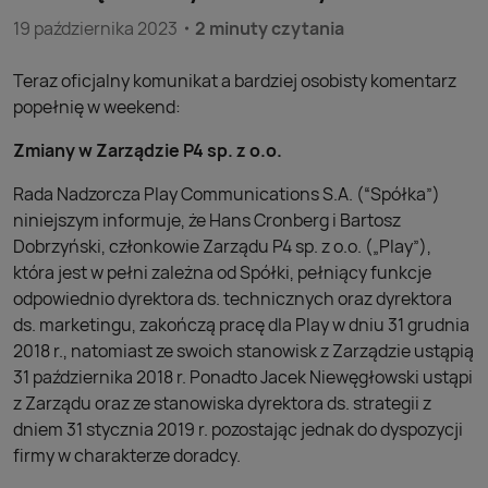
19 października 2023
2 minuty czytania
Teraz oficjalny komunikat a bardziej osobisty komentarz
popełnię w weekend:
Zmiany w Zarządzie P4 sp. z o.o.
Rada Nadzorcza Play Communications S.A. (“Spółka”)
niniejszym informuje, że Hans Cronberg i Bartosz
Dobrzyński, członkowie Zarządu P4 sp. z o.o. („Play”),
która jest w pełni zależna od Spółki, pełniący funkcje
odpowiednio dyrektora ds. technicznych oraz dyrektora
ds. marketingu, zakończą pracę dla Play w dniu 31 grudnia
2018 r., natomiast ze swoich stanowisk z Zarządzie ustąpią
31 października 2018 r. Ponadto Jacek Niewęgłowski ustąpi
z Zarządu oraz ze stanowiska dyrektora ds. strategii z
dniem 31 stycznia 2019 r. pozostając jednak do dyspozycji
firmy w charakterze doradcy.