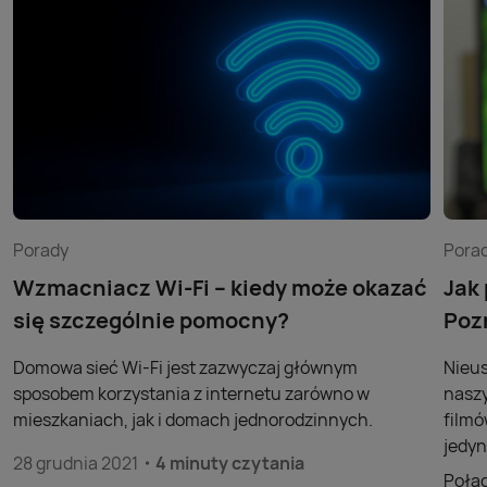
Porady
Pora
Wzmacniacz Wi-Fi – kiedy może okazać
Jak
się szczególnie pomocny?
Poz
Domowa sieć Wi-Fi jest zazwyczaj głównym
Nieus
sposobem korzystania z internetu zarówno w
naszy
mieszkaniach, jak i domach jednorodzinnych.
filmó
jedyn
28 grudnia 2021
4 minuty czytania
Połąc