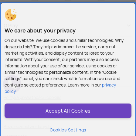
O Play
We care about your privacy
On our website, we use cookies and similar technologies. Why
do we do this? They help us improve the service, carry out
Jesteśmy też tu:
marketing activities, and display content tailored to your
interests. With your consent, our partners may also access
information about your use of our service, using cookies or
similar technologies to personalize content. In the “Cookie
Copyright © 2026 Play - wszelkie prawa zastrzeżone dla Play
settings” panel, you can check what information we use and
configure selected preferences. Learn more in our
privacy
policy.
Polityka prywatności i cookies
Ustawienia plików cookies
Accept All Cookies
Regulamin serwisu
Bezpieczeństwo danych
Cookies Settings