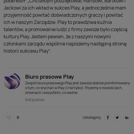
podkreślił: „Chciałbym podziękować Hansowi, Bartkowi i
Jackowi za ich wkład w sukces Play, a jednocześnie mam
przyjemność powitać doświadczonych graczy i powitać
ich w naszym Zarządzie. Play to prawdziwa kuźnia
talentów, a promowanie ludzi z firmy zawsze było częścią
kultury Play. Jestem pewien, że z naszymi nowymi
członkami zarządu wspólnie napiszemy następną stronę
historii sukcesu Play”.
Biuro prasowe Play
Zespół biura prasowego Play jest zawsze dobrze poinformowany
o tym, co słychać w Play (i nie tylko). Piszemy o nowościach,
zmianach i wszystkim, co ważne.
648 postów
0
Udostępnij: