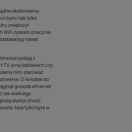
rządne okablowanie.
 było i tak tylko
tóry zwiększył
h WiFi zyskało znacznie
e zadowalają nawet
óre korzystają z
rt TV, a na lodówkach czy
możemy nimi sterować
twienie. O ile kabel do
ciągnął gniazda ethernet
ż tak wielkiego
ększą elastyczność.
afie, byle tylko była w