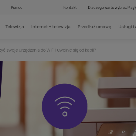
Pomoc
Kontakt
Dlaczego warto wybrać Play
Telewizja
Internet + telewizja
Przedłuż umowę
Usługi i 
yć swoje urządzenia do WiFi i uwolnić się od kabli?