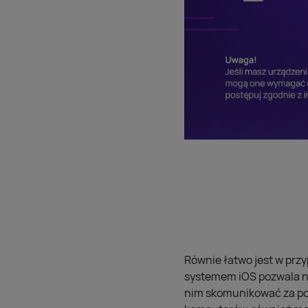
Równie łatwo jest w prz
systemem iOS pozwala na
nim skomunikować za po