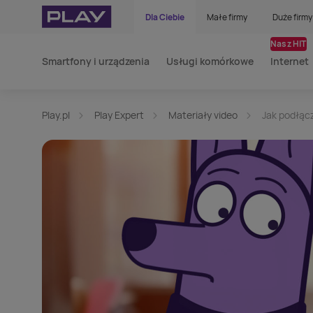
Dla Ciebie
Małe firmy
Duże firmy
Nasz HIT
Smartfony i urządzenia
Usługi komórkowe
Internet
Play.pl
Play Expert
Materiały video
Jak podłącz