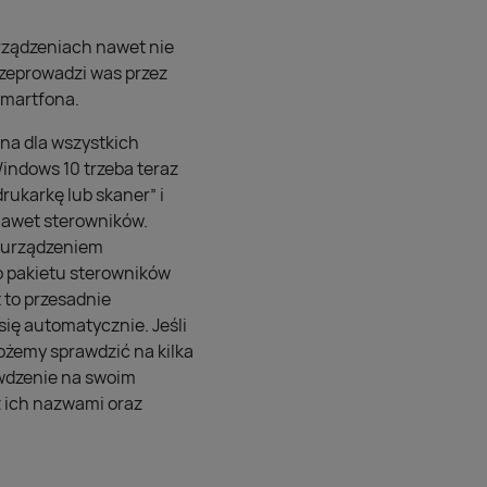
urządzeniach nawet nie
rzeprowadzi was przez
 smartfona.
pna dla wszystkich
ndows 10 trzeba teraz
rukarkę lub skaner” i
nawet sterowników.
t urządzeniem
o pakietu sterowników
 to przesadnie
ię automatycznie. Jeśli
możemy sprawdzić na kilka
awdzenie na swoim
z ich nazwami oraz