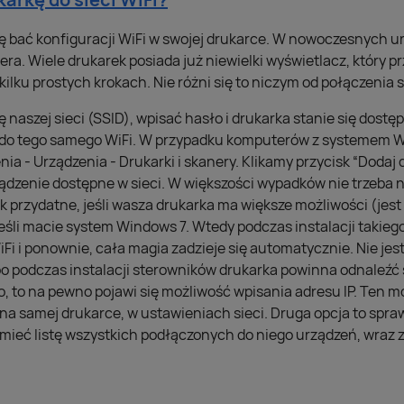
się bać konfiguracji WiFi w swojej drukarce. W nowoczesnych 
ra. Wiele drukarek posiada już niewielki wyświetlacz, który p
 kilku prostych krokach. Nie różni się to niczym od połączenia
naszej sieci (SSID), wpisać hasło i drukarka stanie się dostę
do tego samego WiFi. W przypadku komputerów z systemem Wi
ia - Urządzenia - Drukarki i skanery. Klikamy przycisk “Dodaj d
ądzenie dostępne w sieci. W większości wypadków nie trzeba 
 przydatne, jeśli wasza drukarka ma większe możliwości (jes
eśli macie system Windows 7. Wtedy podczas instalacji takieg
i i ponownie, cała magia zadzieje się automatycznie. Nie jest
o podczas instalacji sterowników drukarka powinna odnaleźć s
ało, to na pewno pojawi się możliwość wpisania adresu IP. Ten 
na samej drukarce, w ustawieniach sieci. Druga opcja to spr
n mieć listę wszystkich podłączonych do niego urządzeń, wraz 