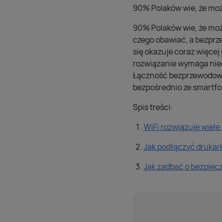
90% Polaków wie, że możn
90% Polaków wie, że możn
czego obawiać, a bezprze
się okazuje coraz więce
rozwiązanie wymaga nieco
Łączność bezprzewodowa
bezpośrednio ze smartfon
Spis treści:
WiFi rozwiązuje wiel
Jak podłączyć drukark
Jak zadbać o bezpiec