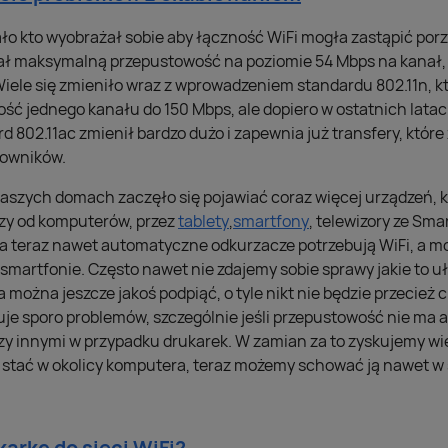
ało kto wyobrażał sobie aby łączność WiFi mogła zastąpić po
ał maksymalną przepustowość na poziomie 54 Mbps na kanał, co
iele się zmieniło wraz z wprowadzeniem standardu 802.11n, k
ść jednego kanału do 150 Mbps, ale dopiero w ostatnich latac
d 802.11ac zmienił bardzo dużo i zapewnia już transfery, któr
owników.
szych domach zaczęło się pojawiać coraz więcej urządzeń, kt
zy od komputerów, przez
tablety
,
smartfony
, telewizory ze Sma
a teraz nawet automatyczne odkurzacze potrzebują WiFi, a 
 smartfonie. Często nawet nie zdajemy sobie sprawy jakie to uła
 można jeszcze jakoś podpiąć, o tyle nikt nie będzie przecież 
zuje sporo problemów, szczególnie jeśli przepustowość nie ma a
dzy innymi w przypadku drukarek. W zamian za to zyskujemy wi
stać w okolicy komputera, teraz możemy schować ją nawet w sz
arkę do sieci WiFi?