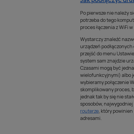
Po pierwsze nie należy 
potrzeba do tego kompute
proces łączenia z WiFi w
Wystarczy znaleźć nazwę 
urządzeń podłączonych 
przejść do menu Ustawien
system sam znajdzie urz
Czasami mogą być jednak
wielofunkcyjnymi) albo j
wybieramy połączenie WiF
skomplikowany proces, b
jednak tak by się nie st
sposobów, najwygodniej 
routerze
, który powinie
adresami.