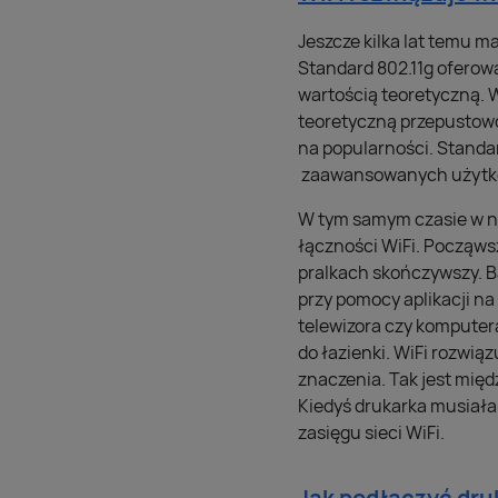
Jeszcze kilka lat temu m
Standard 802.11g oferow
wartością teoretyczną. W
teoretyczną przepustowo
na popularności. Standar
zaawansowanych użytk
W tym samym czasie w na
łączności WiFi. Począws
pralkach skończywszy. B
przy pomocy aplikacji na
telewizora czy komputera
do łazienki. WiFi rozwią
znaczenia. Tak jest mię
Kiedyś drukarka musiała 
zasięgu sieci WiFi.
Jak podłączyć druk