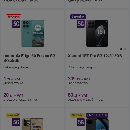
przez pierwsze 6 mies.
przez pierwsze 6 mies.
50% taniej
Bestseller!
motorola Edge 60 Fusion 5G
Xiaomi 15T Pro 5G 12/512GB
. Ce
8/256GB
. Cena jednorazowo 1.23zł
z umową 24.6zł miesięcznie.
. 2
Pokaż specyfikację
Pokaż specyfikację
Aparat 50 Mpix
Aparat 50 Mpix
1
309
zł
+ VAT
zł
+ VAT
Ekran 6.67"
Ekran 6.83"
jednorazowo
jednorazowo
Pamięć 256 GB
Pamięć 512 GB
Bateria 5200
Bateria 5500
20
80
zł
+ VAT
zł
+ VAT
przez pierwsze 6 mies.
przez pierwsze 6 mies.
Nowość!
Nowość!
SMART DEALS