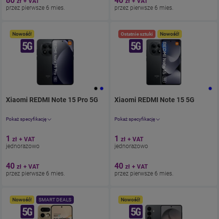
80
40
zł
+ VAT
zł
+ VAT
przez pierwsze 6 mies.
przez pierwsze 6 mies.
Nowość!
Ostatnie sztuki
Nowość!
Xiaomi REDMI Note 15 Pro 5G
. Cena jednorazowo 1.23zł
Xiaomi REDMI Note 15 5G
z umową 49.
. Cena 
Pokaż specyfikację
Pokaż specyfikację
Aparat 50 Mpix
Aparat 108 Mpix
1
1
zł
+ VAT
zł
+ VAT
Ekran 6.83"
Ekran 6.77"
jednorazowo
jednorazowo
Pamięć 256 GB
Pamięć 256 GB
Bateria 6580
Bateria 5520
40
40
zł
+ VAT
zł
+ VAT
przez pierwsze 6 mies.
przez pierwsze 6 mies.
Nowość!
SMART DEALS
Nowość!