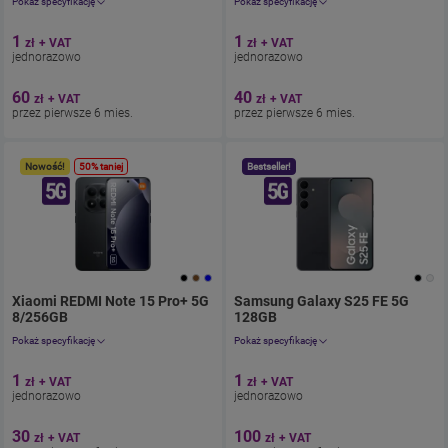
Pokaż specyfikację
Pokaż specyfikację
Aparat 50 Mpix
Aparat 50 Mpix
1
1
zł
+ VAT
zł
+ VAT
Ekran 6.7''
Ekran 6.2”
jednorazowo
jednorazowo
Pamięć 128 GB
Pamięć 128 GB
Bateria 5000
Bateria 4000
60
40
zł
+ VAT
zł
+ VAT
przez pierwsze 6 mies.
przez pierwsze 6 mies.
Nowość!
50% taniej
Bestseller!
Xiaomi REDMI Note 15 Pro+ 5G
Samsung Galaxy S25 FE 5G
8/256GB
. Cena jednorazowo 1.23zł
128GB
z umową 36.9zł miesięcznie.
. Cena jednorazowo 1.23zł
. 3
Pokaż specyfikację
Pokaż specyfikację
Aparat 200 Mpix
Aparat 50 Mpix
1
1
zł
+ VAT
zł
+ VAT
Ekran 6.83"
Ekran 6.7''
jednorazowo
jednorazowo
Pamięć 256 GB
Pamięć 128 GB
Bateria 6500
Bateria 4900
30
100
zł
+ VAT
zł
+ VAT