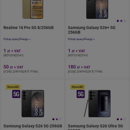
Realme 16 Pro 5G 8/256GB
. Cena jednorazowo 1.23zł
Samsung Galaxy S26+ 5G
z umową 61.5z
256GB
. Cena jednorazowo 1.23zł
Pokaż specyfikację
Pokaż specyfikację
Aparat 200 Mpix
Aparat 50 Mpix
1
1
zł
+ VAT
zł
+ VAT
Ekran 6,78"
Ekran 6.7"
jednorazowo
jednorazowo
Pamięć 256 GB
Pamięć 256 GB
Bateria 6500
Bateria 4900
50
180
zł
+ VAT
zł
+ VAT
przez pierwsze 6 mies.
przez pierwsze 6 mies.
Nowość!
Nowość!
Samsung Galaxy S26 5G 256GB
. Cena jednorazowo 1.23zł
Samsung Galaxy S26 Ultra 5G
z umową 1