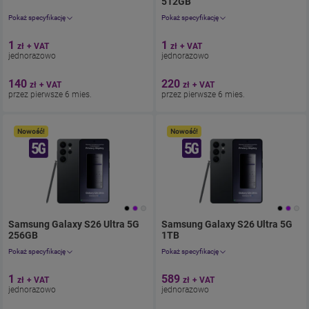
512GB
. Cena jednorazowo 1.23zł
Pokaż specyfikację
Pokaż specyfikację
Aparat 50 Mpix
Aparat 200 Mpix
1
1
zł
+ VAT
zł
+ VAT
Ekran 6.3"
Ekran 6.9"
jednorazowo
jednorazowo
Pamięć 256 GB
Pamięć 512 GB
Bateria 4300
Bateria 5000
140
220
zł
+ VAT
zł
+ VAT
przez pierwsze 6 mies.
przez pierwsze 6 mies.
Nowość!
Nowość!
Samsung Galaxy S26 Ultra 5G
Samsung Galaxy S26 Ultra 5G
256GB
. Cena jednorazowo 1.23zł
z umową 246zł miesięcznie.
1TB
. Cena jednorazowo 724.47zł
. 246z
Pokaż specyfikację
Pokaż specyfikację
Aparat 200 Mpix
Aparat 200 Mpix
1
589
zł
+ VAT
zł
+ VAT
Ekran 6.9"
Ekran 6.9"
jednorazowo
jednorazowo
Pamięć 256 GB
Pamięć 1 TB
Bateria 5000
Bateria 5000