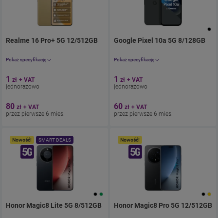
Realme 16 Pro+ 5G 12/512GB
. Cena jednorazowo 1.23zł
Google Pixel 10a 5G 8/128GB
z umową 98.
. C
Pokaż specyfikację
Pokaż specyfikację
Aparat 200 Mpix
Aparat 48 Mpix
1
1
zł
+ VAT
zł
+ VAT
Ekran 6,8"
Ekran 6.3"
jednorazowo
jednorazowo
Pamięć 512 GB
Pamięć 128 GB
Bateria 7000
Bateria 5100
80
60
zł
+ VAT
zł
+ VAT
przez pierwsze 6 mies.
przez pierwsze 6 mies.
Nowość!
SMART DEALS
Nowość!
Honor Magic8 Lite 5G 8/512GB
. Cena jednorazowo 1.23zł
Honor Magic8 Pro 5G 12/512GB
z umową 61
.