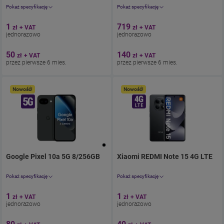
Pokaż specyfikację
Pokaż specyfikację
Aparat 108 Mpix
Aparat 50 Mpix
1
719
zł
+ VAT
zł
+ VAT
Ekran 6.79'
Ekran 6.71'
jednorazowo
jednorazowo
Pamięć 512 GB
Pamięć 512 GB
Bateria 7500
Bateria 6270
50
140
zł
+ VAT
zł
+ VAT
przez pierwsze 6 mies.
przez pierwsze 6 mies.
Nowość!
Nowość!
Google Pixel 10a 5G 8/256GB
. Cena jednorazowo 1.23zł
Xiaomi REDMI Note 15 4G LTE
z umową 98.
. C
Pokaż specyfikację
Pokaż specyfikację
Aparat 48 Mpix
Aparat 108 Mpix
1
1
zł
+ VAT
zł
+ VAT
Ekran 6.3"
Ekran 6.77"
jednorazowo
jednorazowo
Pamięć 256 GB
Pamięć 256 GB
Bateria 5100
Bateria 5800