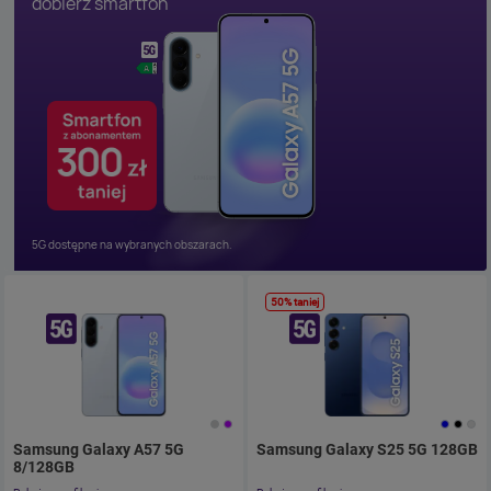
50% taniej
Samsung Galaxy A57 5G
Samsung Galaxy S25 5G 128GB
.
8/128GB
. Cena jednorazowo 1.23zł
z umową 73.8zł miesięcznie.
. 7