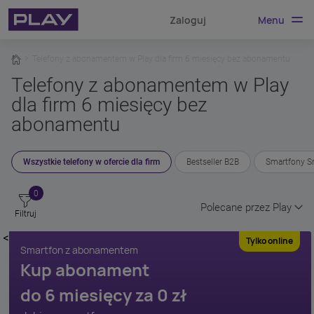
Menu
Zaloguj
home
Telefony z abonamentem w Play dla firm 6 miesięcy bez abonamentu
Telefony z abonamentem w Play
dla firm 6 miesięcy bez
abonamentu
Wszystkie telefony w ofercie dla firm
Bestseller B2B
Smartfony Sm
0
Polecane przez Play
Filtruj
, rozwiń pole 