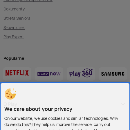
Dokumenty
Strefa Seniora
Słowniczek
Play Expert
Popularne
O Play
We care about your privacy
On our website, we use cookies and similar technologies. Why
do we do this? They help us improve the service, carry out
Jesteśmy też tu: