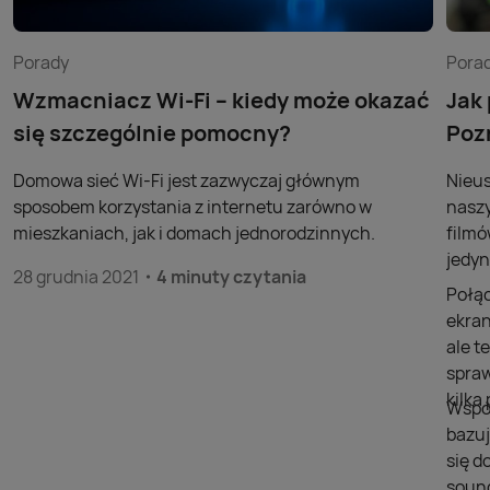
Porady
Pora
Wzmacniacz Wi-Fi – kiedy może okazać
Jak
się szczególnie pomocny?
Poz
Domowa sieć Wi-Fi jest zazwyczaj głównym
Nieus
sposobem korzystania z internetu zarówno w
naszy
mieszkaniach, jak i domach jednorodzinnych.
filmó
jedyn
28 grudnia 2021
4 minuty czytania
Połąc
ekran
ale t
spraw
kilk
Współ
bazuj
się d
sound