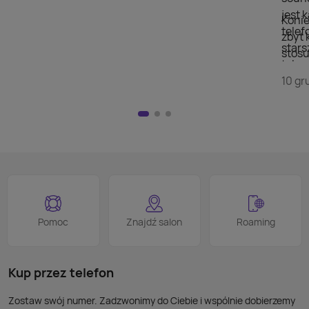
jest 
Konie
telef
zbyt 
stars
stosu
telew
doda
szuka
10 gr
wyświ
przej
Nie m
HDMI)
pilot
nad w
na kl
logo
jest 
smart
proce
Podob
Wiele
Pomoc
Znajdź salon
Roaming
nie p
takic
kabla
Kup przez telefon
Zostaw swój numer. Zadzwonimy do Ciebie i wspólnie dobierzemy