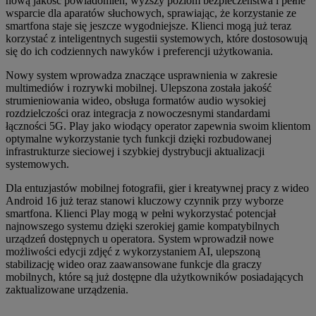
nową jakość powiadomień, wyższy poziom bezpieczeństwa i pełne
wsparcie dla aparatów słuchowych, sprawiając, że korzystanie ze
smartfona staje się jeszcze wygodniejsze. Klienci mogą już teraz
korzystać z inteligentnych sugestii systemowych, które dostosowują
się do ich codziennych nawyków i preferencji użytkowania.
Nowy system wprowadza znaczące usprawnienia w zakresie
multimediów i rozrywki mobilnej. Ulepszona została jakość
strumieniowania wideo, obsługa formatów audio wysokiej
rozdzielczości oraz integracja z nowoczesnymi standardami
łączności 5G. Play jako wiodący operator zapewnia swoim klientom
optymalne wykorzystanie tych funkcji dzięki rozbudowanej
infrastrukturze sieciowej i szybkiej dystrybucji aktualizacji
systemowych.
Dla entuzjastów mobilnej fotografii, gier i kreatywnej pracy z wideo
Android 16 już teraz stanowi kluczowy czynnik przy wyborze
smartfona. Klienci Play mogą w pełni wykorzystać potencjał
najnowszego systemu dzięki szerokiej gamie kompatybilnych
urządzeń dostępnych u operatora. System wprowadził nowe
możliwości edycji zdjęć z wykorzystaniem AI, ulepszoną
stabilizację wideo oraz zaawansowane funkcje dla graczy
mobilnych, które są już dostępne dla użytkowników posiadających
zaktualizowane urządzenia.