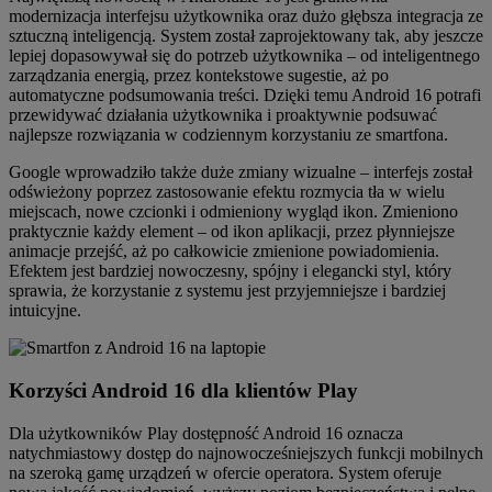
modernizacja interfejsu użytkownika oraz dużo głębsza integracja ze
sztuczną inteligencją. System został zaprojektowany tak, aby jeszcze
lepiej dopasowywał się do potrzeb użytkownika – od inteligentnego
zarządzania energią, przez kontekstowe sugestie, aż po
automatyczne podsumowania treści. Dzięki temu Android 16 potrafi
przewidywać działania użytkownika i proaktywnie podsuwać
najlepsze rozwiązania w codziennym korzystaniu ze smartfona.
Google wprowadziło także duże zmiany wizualne – interfejs został
odświeżony poprzez zastosowanie efektu rozmycia tła w wielu
miejscach, nowe czcionki i odmieniony wygląd ikon. Zmieniono
praktycznie każdy element – od ikon aplikacji, przez płynniejsze
animacje przejść, aż po całkowicie zmienione powiadomienia.
Efektem jest bardziej nowoczesny, spójny i elegancki styl, który
sprawia, że korzystanie z systemu jest przyjemniejsze i bardziej
intuicyjne.
Korzyści Android 16 dla klientów Play
Dla użytkowników Play dostępność Android 16 oznacza
natychmiastowy dostęp do najnowocześniejszych funkcji mobilnych
na szeroką gamę urządzeń w ofercie operatora. System oferuje