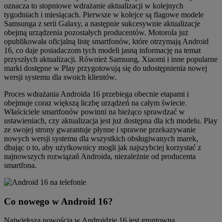
oznacza to stopniowe wdrażanie aktualizacji w kolejnych
tygodniach i miesiącach. Pierwsze w kolejce są flagowe modele
Samsunga z serii Galaxy, a następnie sukcesywnie aktualizacje
obejmą urządzenia pozostałych producentów. Motorola już
opublikowała oficjalną listę smartfonów, które otrzymają Android
16, co daje posiadaczom tych modeli jasną informację na temat
przyszłych aktualizacji. Również Samsung, Xiaomi i inne popularne
marki dostępne w Play przygotowują się do udostępnienia nowej
wersji systemu dla swoich klientów.
Proces wdrażania Androida 16 przebiega obecnie etapami i
obejmuje coraz większą liczbę urządzeń na całym świecie.
Właściciele smartfonów powinni na bieżąco sprawdzać w
ustawieniach, czy aktualizacja jest już dostępna dla ich modelu. Play
ze swojej strony gwarantuje płynne i sprawne przekazywanie
nowych wersji systemu dla wszystkich obsługiwanych marek,
dbając o to, aby użytkownicy mogli jak najszybciej korzystać z
najnowszych rozwiązań Androida, niezależnie od producenta
smartfona.
Co nowego w Android 16?
Największą nowością w Androidzie 16 jest gruntowna