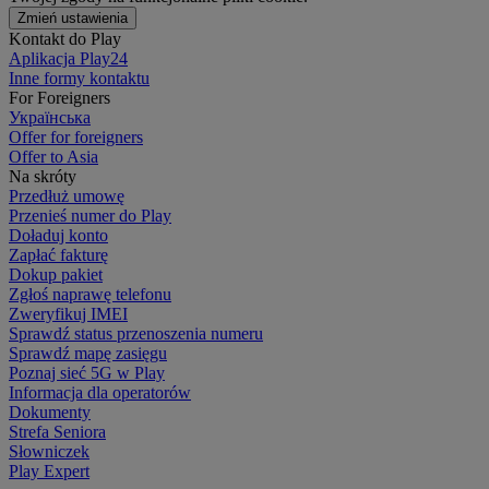
Zmień ustawienia
Kontakt do Play
Aplikacja Play24
Inne formy kontaktu
For Foreigners
Українська
Offer for foreigners
Offer to Asia
Na skróty
Przedłuż umowę
Przenieś numer do Play
Doładuj konto
Zapłać fakturę
Dokup pakiet
Zgłoś naprawę telefonu
Zweryfikuj IMEI
Sprawdź status przenoszenia numeru
Sprawdź mapę zasięgu
Poznaj sieć 5G w Play
Informacja dla operatorów
Dokumenty
Strefa Seniora
Słowniczek
Play Expert