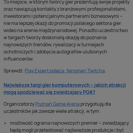
To miejsce, w którym twórcy gier prezentują swoje projekty
oraz nawiązują kontakty z branżowymi profesjonalistami,
inwestorami i potencjalnymi partnerami biznesowymi –
nie ma lepszej okazji do promocji polskiego sektora gier
wideo na arenie międzynarodowej. Ponadto uczestnictwo
w targach tworzy doskonałą okazję do poznania
najnowszych trendów, rywalizacji w turniejach
ochotniczych i zdobycia autografów ulubionych
influencerów.
Sprawdź:
Play Expert poleca: fenomen Twitcha
.
Największe targi gier komputerowych – jakich atrakcji
mogą spodziewać się zwiedzający PGA?
Organizatorzy
Poznań Game Arena
przygotują dla
uczestników jak zawsze wiele atrakcji, w tym:
możliwość ogrania najnowszych premier – zwiedzający
będą mogli przetestować najświeższe produkcje i być