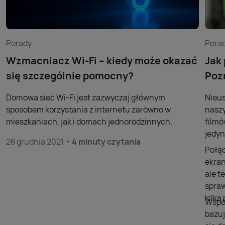
Porady
Pora
Wzmacniacz Wi-Fi – kiedy może okazać
Jak
się szczególnie pomocny?
Poz
Domowa sieć Wi-Fi jest zazwyczaj głównym
Nieus
sposobem korzystania z internetu zarówno w
naszy
mieszkaniach, jak i domach jednorodzinnych.
filmó
jedyn
28 grudnia 2021
4 minuty czytania
Połąc
ekran
ale t
spraw
kilk
Współ
bazuj