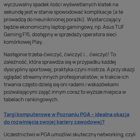
wyczuwalny spadek ilości wyświetlanych klatek na
sekundę jest w stanie spowodować komplikacje (a te
prowadzą do nieuniknionej porażki). Wystarczający
będzie ekonomiczny laptop gamingowy, np. Asus TUF
Gaming F15, dostępny w sprzedaży operatora sieci
komórkowej Play. .
Następnie trzeba ćwiczyć, ćwiczyć i... ćwiczyć! To
zależność, która sprawdza się w przypadku każdej
dyscypliny sportowej; praktyka czyni mistrza. A przy okazji
oglądać streamy innych profesjonalistów; w trakcie ich
trwania często dzielą się oni radami i wskazówkami
pozwalającymi zająć innym coraz to wyższe miejsca w
tabelach rankingowych.
Targi komputerowe w Poznaniu PGA – idealna okazja
do rozwinięcia swojej kariery zawodowej?
Uczestnictwo w PGA umożliwi skuteczny networking, czyli