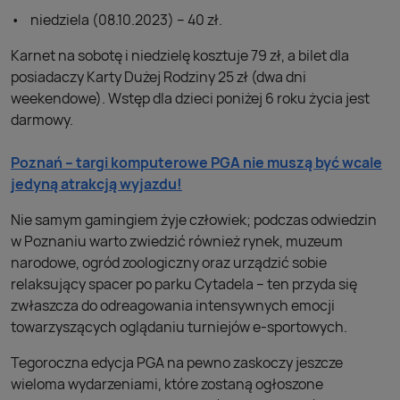
niedziela (08.10.2023) – 40 zł.
Karnet na sobotę i niedzielę kosztuje 79 zł, a bilet dla
posiadaczy Karty Dużej Rodziny 25 zł (dwa dni
weekendowe). Wstęp dla dzieci poniżej 6 roku życia jest
darmowy.
Poznań – targi komputerowe PGA nie muszą być wcale
jedyną atrakcją wyjazdu!
Nie samym gamingiem żyje człowiek; podczas odwiedzin
w Poznaniu warto zwiedzić również rynek, muzeum
narodowe, ogród zoologiczny oraz urządzić sobie
relaksujący spacer po parku Cytadela – ten przyda się
zwłaszcza do odreagowania intensywnych emocji
towarzyszących oglądaniu turniejów e-sportowych.
Tegoroczna edycja PGA na pewno zaskoczy jeszcze
wieloma wydarzeniami, które zostaną ogłoszone