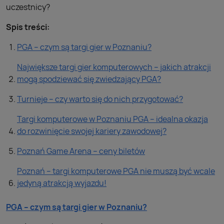
uczestnicy?
Spis treści:
PGA – czym są targi gier w Poznaniu?
Największe targi gier komputerowych – jakich atrakcji
mogą spodziewać się zwiedzający PGA?
Turnieje – czy warto się do nich przygotować?
Targi komputerowe w Poznaniu PGA – idealna okazja
do rozwinięcie swojej kariery zawodowej?
Poznań Game Arena – ceny biletów
Poznań – targi komputerowe PGA nie muszą być wcale
jedyną atrakcją wyjazdu!
PGA – czym są targi gier w Poznaniu?