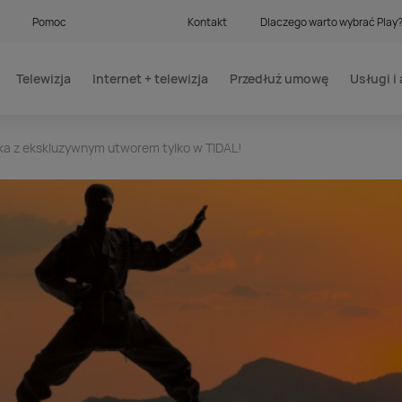
Pomoc
Kontakt
Dlaczego warto wybrać Play
Telewizja
Internet + telewizja
Przedłuż umowę
Usługi i 
a z ekskluzywnym utworem tylko w TIDAL!