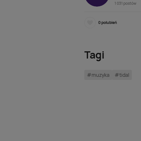
1 031 postów
0
polubień
Tagi
#muzyka
#tidal