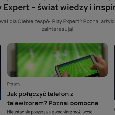
y Expert – świat wiedzy i inspir
ał dla Ciebie zespół Play Expert? Poznaj artyku
zainteresują!
Porady
Jak połączyć telefon z
telewizorem? Poznaj pomocne
wskazówki!
Nieustannie poszerza się wachlarz możliwości