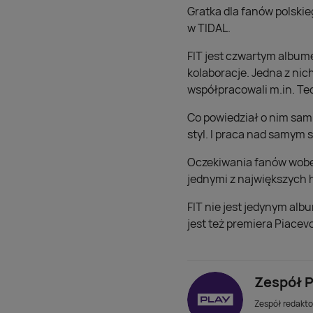
Gratka dla fanów polskie
w TIDAL.
FIT jest czwartym album
kolaboracje. Jedna z nic
współpracowali m.in. Ted
Co powiedział o nim sam 
styl. I praca nad samym s
Oczekiwania fanów wobec 
jednymi z największych 
FIT nie jest jedynym al
jest też premiera Piacevo
Zespół P
Zespół redaktor