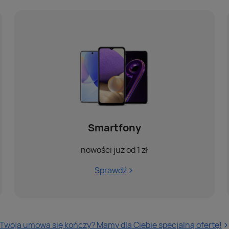
Smartfony
nowości już od 1 zł
Sprawdź
Twoja umowa się kończy? Mamy dla Ciebie specjalną ofertę!