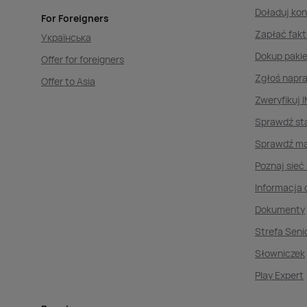
Doładuj ko
For Foreigners
Zapłać fakt
Українська
Dokup paki
Offer for foreigners
Zgłoś napr
Offer to Asia
Zweryfikuj I
Sprawdź st
Sprawdź ma
Poznaj sieć
Informacja 
Dokumenty
Strefa Seni
Słowniczek
Play Expert