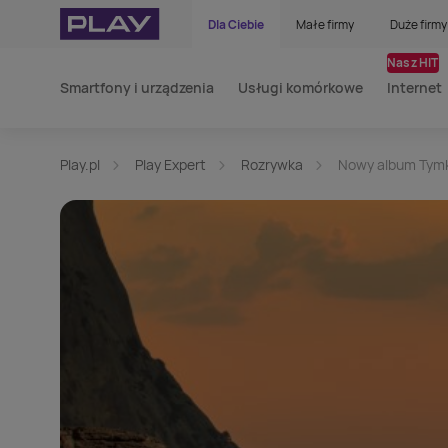
Dla Ciebie
Małe firmy
Duże firmy
Nasz HIT
Smartfony i urządzenia
Usługi komórkowe
Internet
Play.pl
Play Expert
Rozrywka
Nowy album Tymk