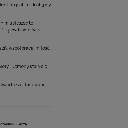
entino jest już dostępny
 nim usłyszeć to
. Przy wydawnictwie
jaźń, współpraca, miłość,
ioły i Demony stały się
ci kwartał zaplanowana
dczeniem i wiedzą.