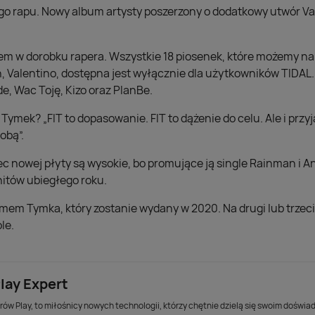
go rapu. Nowy album artysty poszerzony o dodatkowy utwór Val
em w dorobku rapera. Wszystkie 18 piosenek, które możemy na
h, Valentino, dostępna jest wyłącznie dla użytkowników TIDAL
e, Wac Toję, Kizo oraz PlanBe.
Tymek? „FIT to dopasowanie. FIT to dążenie do celu. Ale i przy
obą”.
nowej płyty są wysokie, bo promujące ją single Rainman i An
hitów ubiegłego roku.
bumem Tymka, który zostanie wydany w 2020. Na drugi lub trze
le.
lay Expert
ów Play, to miłośnicy nowych technologii, którzy chętnie dzielą się swoim doświa