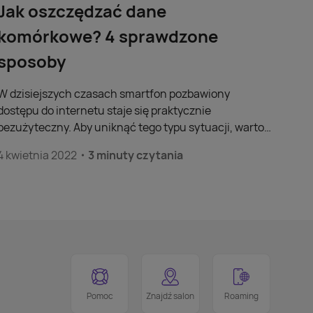
Jak oszczędzać dane
komórkowe? 4 sprawdzone
sposoby
W dzisiejszych czasach smartfon pozbawiony
dostępu do internetu staje się praktycznie
bezużyteczny. Aby uniknąć tego typu sytuacji, warto
znać kilka sprawdzonych sposobów na oszczędzanie
4 kwietnia 2022
3 minuty czytania
danych. Chciałbyś wiedzieć, jak oszczędzać pakiety
danych? Poznaj kilka skutecznych porad!
Pomoc
Znajdź salon
Roaming