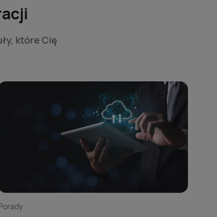
acji
ły, które Cię
Porady