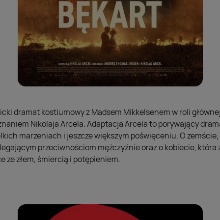
picki dramat kostiumowy z Madsem Mikkelsenem w roli głównej,
aniem Nikolaja Arcela. Adaptacja Arcela to porywający drama
lkich marzeniach i jeszcze większym poświęceniu. O zemście, m
legającym przeciwnościom mężczyźnie oraz o kobiecie, która z
 ze złem, śmiercią i potępieniem.