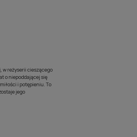
 w reżyserii cieszącego
t o niepoddającej się
iłości i potępieniu. To
ostaje jego