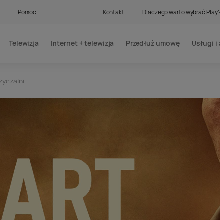
Pomoc
Kontakt
Dlaczego warto wybrać Play
Telewizja
Internet + telewizja
Przedłuż umowę
Usługi i 
yczalni