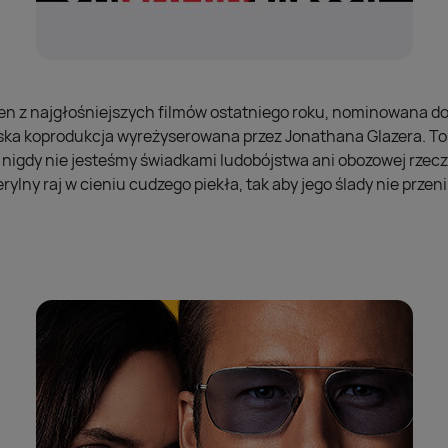
eden z najgłośniejszych filmów ostatniego roku, nominowana d
ska koprodukcja wyreżyserowana przez Jonathana Glazera. To
 nigdy nie jesteśmy świadkami ludobójstwa ani obozowej rzecz
rylny raj w cieniu cudzego piekła, tak aby jego ślady nie przen