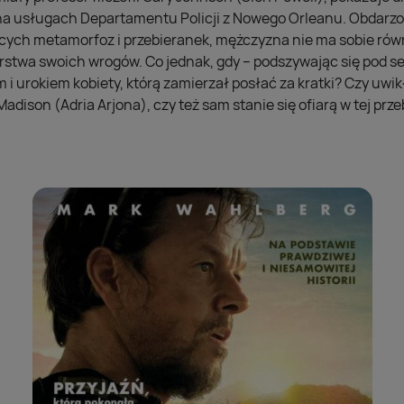
 na usługach Departamentu Policji z Nowego Orleanu. Obdar
cych metamorfoz i przebieranek, mężczyzna nie ma sobie ró
rstwa swoich wrogów. Co jednak, gdy – podszywając się pod s
 i urokiem kobiety, którą zamierzał posłać za kratki? Czy uw
Madison (Adria Arjona), czy też sam stanie się ofiarą w tej prz