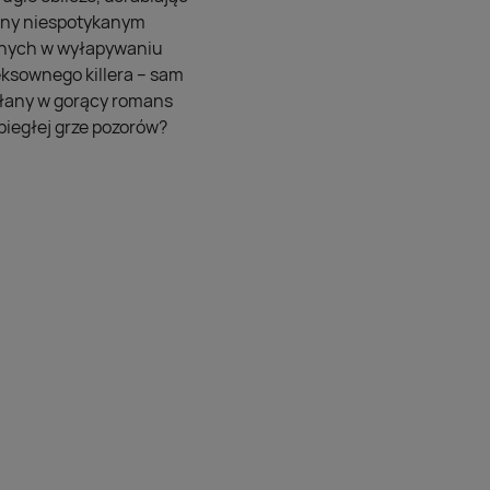
zony niespotykanym
wnych w wyłapywaniu
eksownego killera – sam
ikłany w gorący romans
ebiegłej grze pozorów?