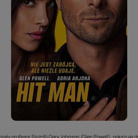
miały profesor filozofii Gary Johnson (Glen Powell), pokazuje d