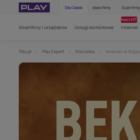
Dla Ciebie
Małe firmy
Duże firmy
Nasz HIT
Smartfony i urządzenia
Usługi komórkowe
Internet
Play.pl
Play Expert
Rozrywka
Nowości w Wypoż