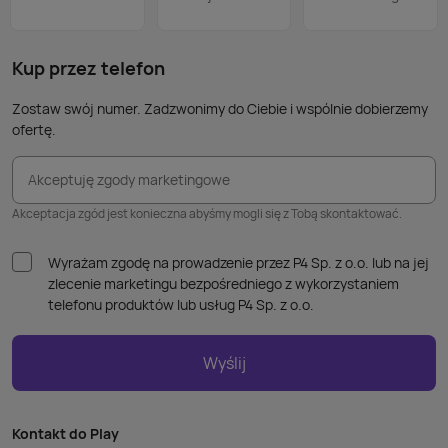
nie p
takic
kabla
Kup przez telefon
Zostaw swój numer. Zadzwonimy do Ciebie i wspólnie dobierzemy
ofertę.
Akceptuję zgody marketingowe
Akceptacja zgód jest konieczna abyśmy mogli się z Tobą skontaktować.
Wyrażam zgodę na prowadzenie przez P4 Sp. z o.o. lub na jej
zlecenie marketingu bezpośredniego z wykorzystaniem
telefonu produktów lub usług P4 Sp. z o.o.
Wyślij
Kontakt do Play