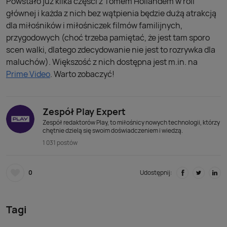
Powstało już kilka części z Tomem Hollandem w roli
głównej i każda z nich bez wątpienia będzie dużą atrakcją
dla miłośników i miłośniczek filmów familijnych,
przygodowych (choć trzeba pamiętać, że jest tam sporo
scen walki, dlatego zdecydowanie nie jest to rozrywka dla
maluchów). Większość z nich dostępna jest m.in. na
Prime Video
. Warto zobaczyć!
Zespół Play Expert
Zespół redaktorów Play, to miłośnicy nowych technologii, którzy
chętnie dzielą się swoim doświadczeniem i wiedzą.
1 031 postów
0
Udostępnij:
Tagi