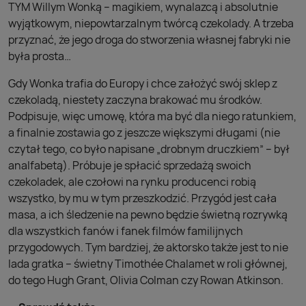
TYM Willym Wonką – magikiem, wynalazcą i absolutnie
wyjątkowym, niepowtarzalnym twórcą czekolady. A trzeba
przyznać, że jego droga do stworzenia własnej fabryki nie
była prosta…
Gdy Wonka trafia do Europy i chce założyć swój sklep z
czekoladą, niestety zaczyna brakować mu środków.
Podpisuje, więc umowę, która ma być dla niego ratunkiem,
a finalnie zostawia go z jeszcze większymi długami (nie
czytał tego, co było napisane „drobnym druczkiem” – był
analfabetą). Próbuje je spłacić sprzedażą swoich
czekoladek, ale czołowi na rynku producenci robią
wszystko, by mu w tym przeszkodzić. Przygód jest cała
masa, a ich śledzenie na pewno będzie świetną rozrywką
dla wszystkich fanów i fanek filmów familijnych
przygodowych. Tym bardziej, że aktorsko także jest to nie
lada gratka – świetny Timothée Chalamet w roli głównej,
do tego Hugh Grant, Olivia Colman czy Rowan Atkinson.