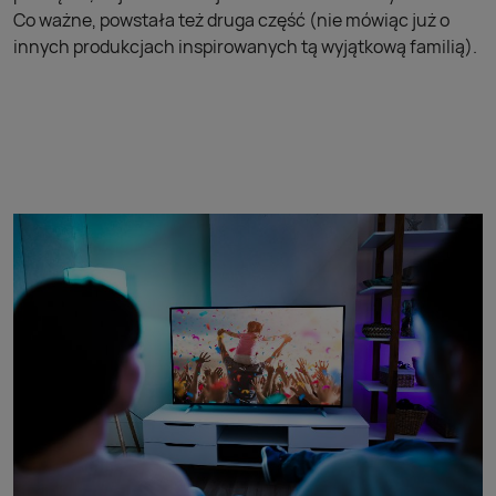
Co ważne, powstała też druga część (nie mówiąc już o
innych produkcjach inspirowanych tą wyjątkową familią).