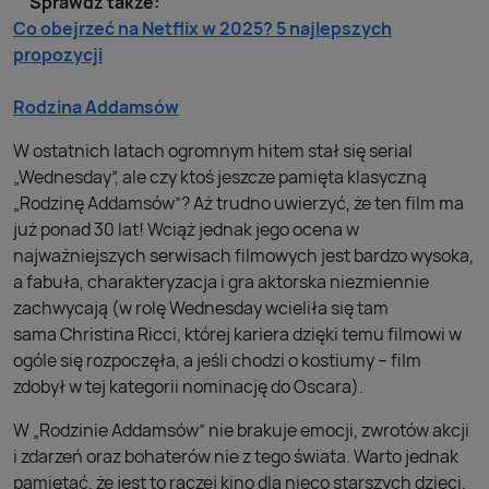
Sprawdź także:
Co obejrzeć na Netflix w 2025? 5 najlepszych
propozycji
Rodzina Addamsów
W ostatnich latach ogromnym hitem stał się serial
„Wednesday”, ale czy ktoś jeszcze pamięta klasyczną
„Rodzinę Addamsów”? Aż trudno uwierzyć, że ten film ma
już ponad 30 lat! Wciąż jednak jego ocena w
najważniejszych serwisach filmowych jest bardzo wysoka,
a fabuła, charakteryzacja i gra aktorska niezmiennie
zachwycają (w rolę Wednesday wcieliła się tam
sama Christina Ricci, której kariera dzięki temu filmowi w
ogóle się rozpoczęła, a jeśli chodzi o kostiumy – film
zdobył w tej kategorii nominację do Oscara).
W „Rodzinie Addamsów” nie brakuje emocji, zwrotów akcji
i zdarzeń oraz bohaterów nie z tego świata. Warto jednak
pamiętać, że jest to raczej kino dla nieco starszych dzieci.