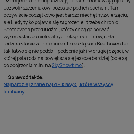
Dzieci jednak nie odpuszczają i finalnie namawiają ojca, by
pozwolił szczeniakowi pozostać pod ich dachem. Ten
oczywiście początkowo jest bardzo niechętny zwierzęciu,
ale kiedy tylko pojawia się zagrożenie i trzeba chronić
Beethovena przed ludźmi, którzy chcą go porwać i
wykorzystać do nielegalnych eksperymentów, cała
rodzina stanie za nim murem! Zresztą sam Beethoven też
tak łatwo się nie podda – podobnie jak i w drugiej części, w
której psia rodzina powiększa się jeszcze bardziej (obie są
do obejrzenia m.in. na
SkyShowtime
).
Sprawdź także:
Najbardziej znane bajki – klasyki, które wszyscy
kochamy