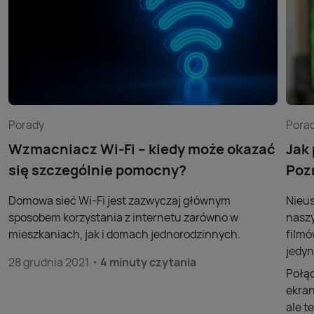
Porady
Pora
Wzmacniacz Wi-Fi – kiedy może okazać
Jak
się szczególnie pomocny?
Poz
Domowa sieć Wi-Fi jest zazwyczaj głównym
Nieus
sposobem korzystania z internetu zarówno w
naszy
mieszkaniach, jak i domach jednorodzinnych.
filmó
jedyn
28 grudnia 2021
4 minuty czytania
Połąc
ekran
ale t