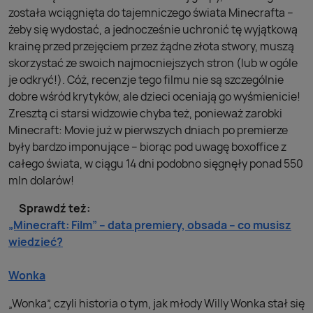
została wciągnięta do tajemniczego świata Minecrafta –
żeby się wydostać, a jednocześnie uchronić tę wyjątkową
krainę przed przejęciem przez żądne złota stwory, muszą
skorzystać ze swoich najmocniejszych stron (lub w ogóle
je odkryć!). Cóż, recenzje tego filmu nie są szczególnie
dobre wśród krytyków, ale dzieci oceniają go wyśmienicie!
Zresztą ci starsi widzowie chyba też, ponieważ zarobki
Minecraft: Movie już w pierwszych dniach po premierze
były bardzo imponujące – biorąc pod uwagę boxoffice z
całego świata, w ciągu 14 dni podobno sięgnęły ponad 550
mln dolarów!
Sprawdź też:
„Minecraft: Film” – data premiery, obsada – co musisz
wiedzieć?
Wonka
„Wonka”, czyli historia o tym, jak młody Willy Wonka stał się