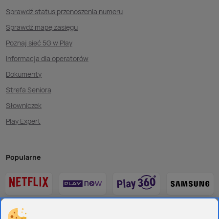
Sprawdź status przenoszenia numeru
Sprawdź mapę zasięgu
Poznaj sieć 5G w Play
Informacja dla operatorów
Dokumenty
Strefa Seniora
Słowniczek
Play Expert
Popularne