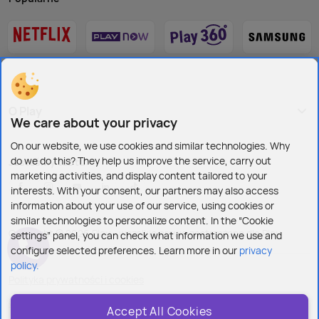
O Play
We care about your privacy
On our website, we use cookies and similar technologies. Why
do we do this? They help us improve the service, carry out
Jesteśmy też tu:
marketing activities, and display content tailored to your
interests. With your consent, our partners may also access
information about your use of our service, using cookies or
similar technologies to personalize content. In the “Cookie
Copyright © 2026 Play - wszelkie prawa zastrzeżone dla Play
settings” panel, you can check what information we use and
configure selected preferences. Learn more in our
privacy
policy.
Polityka prywatności i cookies
Ustawienia plików cookies
Accept All Cookies