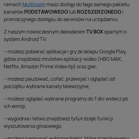
ramach
Multiroom
masz dostęp do tego samego pakietu
kanałów
PODSTAWOWEGO
lub
ROZSZERZONEGO
i
promocyjnego dostępu do serwisów na urządzeniu
.
Z naszym nowoczesnym dekoderem
TV BOX
opartym o
system Android TV:
– możesz pobierać aplikacje i gry ze sklepu Google Play,
gdzie znajdziesz mnóstwo aplikacji wideo (HBO MAX,
Netflix, Amazon Prime Video itp) oraz gier,
– możesz pauzować, cofać, przewijać i oglądać od
początku wybrane kanały telewizyjne,
– możesz oglądać wybrane programy do 7 dni wstecz po
ich emisji,
– wygodnie i łatwo znajdziesz tytuł dzięki funkcji
wyszukiwania głosowego,
– możesz nagrywać wybrane treści, które przechowamy