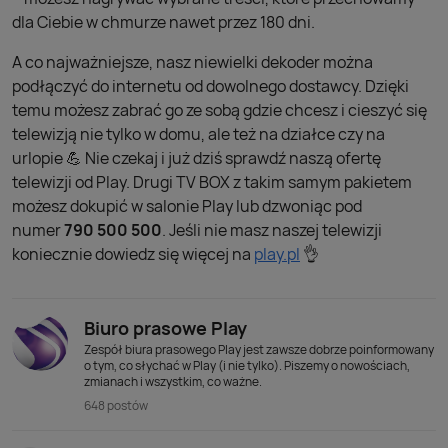
dla Ciebie w chmurze nawet przez 180 dni.
A co najważniejsze, nasz niewielki dekoder można
podłączyć do internetu od dowolnego dostawcy. Dzięki
temu możesz zabrać go ze sobą gdzie chcesz i cieszyć się
telewizją nie tylko w domu, ale też na działce czy na
urlopie 💪 Nie czekaj i już dziś sprawdź naszą ofertę
telewizji od Play. Drugi TV BOX z takim samym pakietem
możesz dokupić w salonie Play lub dzwoniąc pod
numer
790 500 500
. Jeśli nie masz naszej telewizji
koniecznie dowiedz się więcej na
play.pl
👌
Biuro prasowe Play
Zespół biura prasowego Play jest zawsze dobrze poinformowany
o tym, co słychać w Play (i nie tylko). Piszemy o nowościach,
zmianach i wszystkim, co ważne.
648 postów