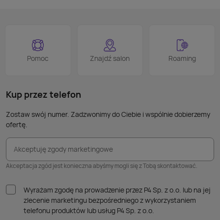
logo
jest 
smart
proce
Podob
Wiele
Pomoc
Znajdź salon
Roaming
nie p
takic
kabla
Kup przez telefon
Zostaw swój numer. Zadzwonimy do Ciebie i wspólnie dobierzemy
ofertę.
Akceptuję zgody marketingowe
Akceptacja zgód jest konieczna abyśmy mogli się z Tobą skontaktować.
Wyrażam zgodę na prowadzenie przez P4 Sp. z o.o. lub na jej
zlecenie marketingu bezpośredniego z wykorzystaniem
telefonu produktów lub usług P4 Sp. z o.o.