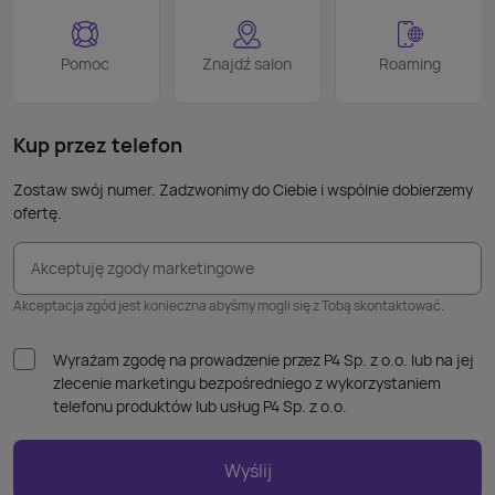
proce
Podob
Wiele
Pomoc
Znajdź salon
Roaming
nie p
takic
kabla
Kup przez telefon
Zostaw swój numer. Zadzwonimy do Ciebie i wspólnie dobierzemy
ofertę.
Akceptuję zgody marketingowe
Akceptacja zgód jest konieczna abyśmy mogli się z Tobą skontaktować.
Wyrażam zgodę na prowadzenie przez P4 Sp. z o.o. lub na jej
zlecenie marketingu bezpośredniego z wykorzystaniem
telefonu produktów lub usług P4 Sp. z o.o.
Wyślij