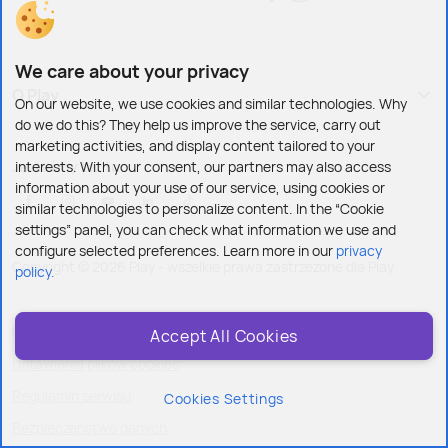
We care about your privacy
O Play
On our website, we use cookies and similar technologies. Why
do we do this? They help us improve the service, carry out
marketing activities, and display content tailored to your
Jesteśmy też tu:
interests. With your consent, our partners may also access
information about your use of our service, using cookies or
similar technologies to personalize content. In the “Cookie
settings” panel, you can check what information we use and
configure selected preferences. Learn more in our
privacy
Copyright © 2026 Play - wszelkie prawa zastrzeżone dla Play
policy.
Polityka prywatności i cookies
Accept All Cookies
Ustawienia plików cookies
Regulamin serwisu
Cookies Settings
Bezpieczeństwo danych