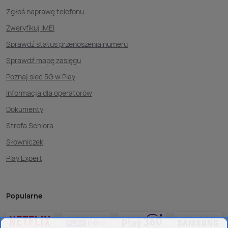
Zgłoś naprawę telefonu
Zweryfikuj IMEI
Sprawdź status przenoszenia numeru
Sprawdź mapę zasięgu
Poznaj sieć 5G w Play
Informacja dla operatorów
Dokumenty
Strefa Seniora
Słowniczek
Play Expert
Popularne