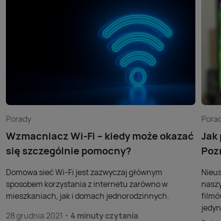
Porady
Pora
Wzmacniacz Wi-Fi – kiedy może okazać
Jak
się szczególnie pomocny?
Poz
Domowa sieć Wi-Fi jest zazwyczaj głównym
Nieus
sposobem korzystania z internetu zarówno w
naszy
mieszkaniach, jak i domach jednorodzinnych.
filmó
jedyn
28 grudnia 2021
4 minuty czytania