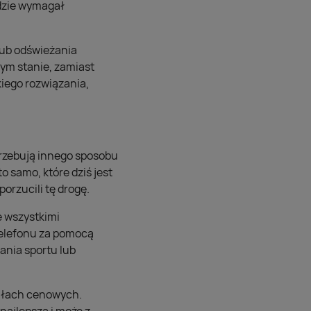
dzie wymagał
lub odświeżania
rym stanie, zamiast
iego rozwiązania,
trzebują innego sposobu
 samo, które dziś jest
orzucili tę drogę.
 wszystkimi
telefonu za pomocą
ania sportu lub
iałach cenowych.