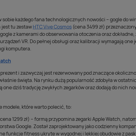
 sobie każdego fana technologicznych nowości – gogle do wir
jest tu zestaw
HTC Vive Cosmos
(cena 3499 zł) przeznaczony
gogle z kamerami do obserwowania otoczenia oraz dokładne, 
rządzeń VR. Do pełnej obsługi oraz kalibracji wymagają one 
ugi komputera.
watch
prezent i zazwyczaj jest rezerwowany pod znaczące okolicznoś
właśnie święta. Na rynku dużą popularność zdobyła w ostatnic
 one dziś tradycję zwykłych zegarków oraz dodają do nich n
 modele, które warto polecić, to:
cena 1299 zł) – formą przypomina zegarki Apple Watch, natomi
rstwa Google. Został zaprojektowany jako codzienny kompan
 funkcje fitness ukryte w wygodnej i lekkiej obudowie z pas