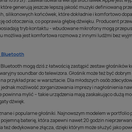
ena 1099 zł): zaawansowana wersja słuchawek Apple jest w
 które generują jeszcze lepszą jakość muzyki definiowaną prz
ch, silikonowych końcówek, które dokładnie i komfortowo dopa
ję od otoczenia, co poprawia głębię dźwięku. Producent prze
 posiadają tryb kontaktu - wbudowane mikrofony mogą przepu
mu możliwa jest komfortowa rozmowa z innymi ludźmi bez wy
k Bluetooth
Bluetooth mogą dziś z łatwością zastąpić zestaw głośników
 awaryjny soundbar do telewizora. Głośnik może też być dobr
b na przykład prac w warsztacie. Dla młodszych osób zdecydo
t jednak możliwość zorganizowania imprezy i nagłośnienia n
e powinna mylić – takie urządzenia mają zaskakująco dużą moc
aty dźwięk.
uznane i popularne głośniki. Najnowszym modelem w portfolio
n pojemną baterię, która zapewni nawet 20 godzin nieprzerwane
da też dedykowane złącza, dzięki którym może służyć jako pow