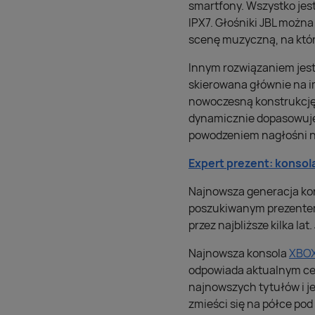
smartfony. Wszystko jes
IPX7. Głośniki JBL można
scenę muzyczną, na któr
Innym rozwiązaniem jest
skierowana głównie na 
nowoczesną konstrukcję
dynamicznie dopasowuje 
powodzeniem nagłośni n
Expert prezent: konsol
Najnowsza generacja kons
poszukiwanym prezentem
przez najbliższe kilka lat
Najnowsza konsola
XBOX
odpowiada aktualnym cen
najnowszych tytułów i je
zmieści się na półce po