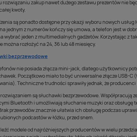
mu rozwiązaniu zakup nawet dużego zestawu prezentów nie bę
ałej kwoty.
zenia są ponadto dostępne przy okazji wyboru nowych usług 
 na jednym z numerów kończy się umowa, a telefon jest w dob
wybrać jeden z multimedialnych gadżetów. Korzystając z tak
 można rozłożyć na 24, 36 lub 48 miesięcy.
hawki bezprzewodowe
efonów nie posiada złącza mini-jack, dlatego użytkownicy po
chawek. Początkowo miało to być uniwersalne złącze USB-C (to
nia). Techniczne trudności sprawiły jednak, że producenci p
m rozwiązaniem są słuchawki bezprzewodowe. Współpracują ze
ymi Bluetooth i umożliwiają słuchanie muzyki oraz obsługę 
rak przewodów znacznie ułatwia ich obsługę podczas uprawi
lubionych podcastów w łóżku, przed snem.
leźć modele od najróżniejszych producentów w wielu przedz