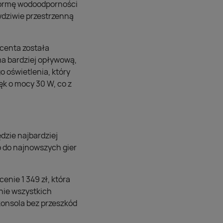
 normę wodoodporności
wdziwie przestrzenną
ucenta została
a bardziej opływową,
oświetlenia, który
k o mocy 30 W, co z
dzie najbardziej
 do najnowszych gier
enie 1 349 zł, która
nie wszystkich
konsola bez przeszkód