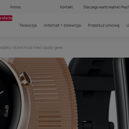
Pomoc
Kontakt
Dlaczego warto wybrać Play
 oferta
Telewizja
Internet + telewizja
Przedłuż umowę
U
adżety, które musi mieć każdy geek