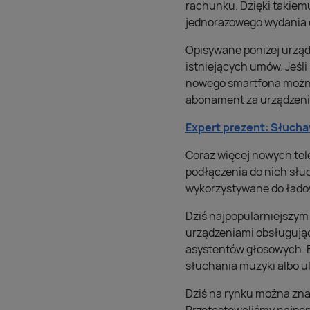
rachunku. Dzięki takie
jednorazowego wydania c
Opisywane poniżej urząd
istniejących umów. Jeśli
nowego smartfona można 
abonament za urządzenie
Expert prezent: Słuc
Coraz więcej nowych tel
podłączenia do nich słu
wykorzystywane do ładowa
Dziś najpopularniejszy
urządzeniami obsługując
asystentów głosowych. B
słuchania muzyki albo u
Dziś na rynku można zna