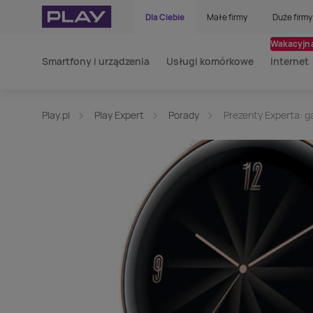
Dla Ciebie
Małe firmy
Duże firmy
Wakacyjna
Smartfony i urządzenia
Usługi komórkowe
Internet
Play.pl
Play Expert
Porady
Prezenty Experta: g