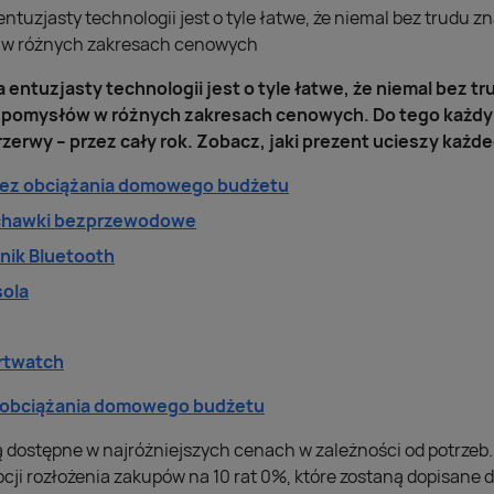
ntuzjasty technologii jest o tyle łatwe, że niemal bez trudu z
 w różnych zakresach cenowych
entuzjasty technologii jest o tyle łatwe, że niemal bez tr
 pomysłów w różnych zakresach cenowych. Do tego każdy 
erwy – przez cały rok. Zobacz, jaki prezent ucieszy każd
ez obciążania domowego budżetu
uchawki bezprzewodowe
śnik Bluetooth
sola
rtwatch
 obciążania domowego budżetu
ą dostępne w najróżniejszych cenach w zależności od potrzeb.
cji rozłożenia zakupów na 10 rat 0%, które zostaną dopisane