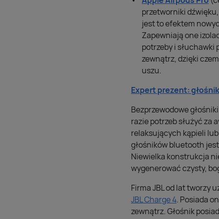
Apple Airpods Pro
(c
przetworniki dźwięku,
jest to efektem nowy
Zapewniają one izolac
potrzeby i słuchawki
zewnątrz, dzięki cze
uszu.
Expert prezent: głośni
Bezprzewodowe głośniki 
razie potrzeb służyć za
relaksujących kąpieli lu
głośników bluetooth jes
Niewielka konstrukcja ni
wygenerować czysty, bog
Firma JBL od lat tworzy 
JBL Charge 4
. Posiada o
zewnątrz. Głośnik posia