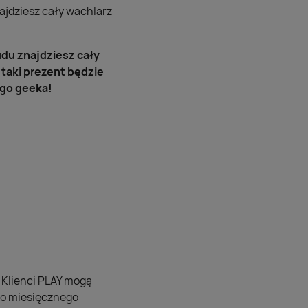
najdziesz cały wachlarz
udu znajdziesz cały
taki prezent będzie
ego geeka!
 Klienci PLAY mogą
 do miesięcznego