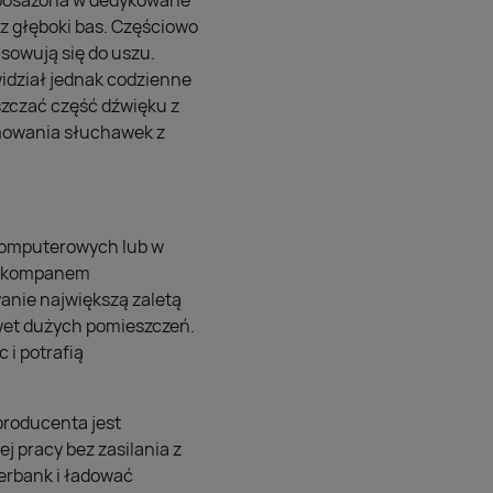
yposażona w dedykowane
ez głęboki bas. Częściowo
sowują się do uszu.
widział jednak codzienne
szczać część dźwięku z
jmowania słuchawek z
 komputerowych lub w
ym kompanem
wanie największą zaletą
awet dużych pomieszczeń.
 i potrafią
 producenta jest
j pracy bez zasilania z
erbank i ładować