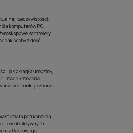
tualnej rzeczywistości.
 dla komputerów PC.
żyroskopowe kontrolery.
jednak osoby z dość
ci, jak okrągłe urodziny,
h latach kategoria
owoczesne funkcje znane
ast działa pod kontrolą
 dla osób aktywnych.
kiem z fluorowego