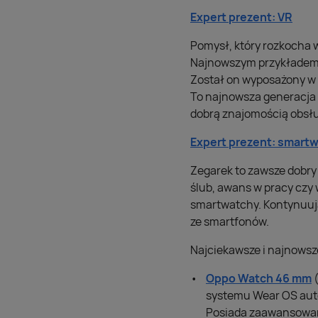
Expert prezent: VR
Pomysł, który rozkocha w
Najnowszym przykładem 
Został on wyposażony w 
To najnowsza generacja u
dobrą znajomością obsł
Expert prezent: smart
Zegarek to zawsze dobry 
ślub, awans w pracy czy 
smartwatchy. Kontynuują
ze smartfonów.
Najciekawsze i najnowsze
Oppo Watch 46 mm
(
systemu Wear OS auto
Posiada zaawansowane