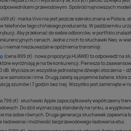
larniejsze z nich i wybraliśmy te, których jakość dźwięku jest
 odpowiednikami przewodowymi. Spośród najnowszych modeli
499 zł): marka Vivo nie jest jeszcze szeroko znana w Polsce, 
w telefonów tego chińskiego producenta. W październiku urząd
strybucji. Aby przekonać do siebie odbiorców, w portfolio znalaz
konkurencyjnych cenach. Jedne z nich to słuchawki Neo, w wi
u i niemal niezauważalne opóźnienia transmisji.
ro
(cena 899 zł): nowa propozycja HUAWEI to odpowiedź na sł
, które wyróżniają je na tle konkurencji. Pierwsza to zaawans
0 dB. Wycisza on wszystkie jednostajne dźwięki otoczenia – d
ika w samolocie i inne. Drugą zaletą są pojemne baterie, które 
kcją szumów i 7 godzin bez niej. Wszystko jest zamknięte w n
a 799 zł): słuchawki Apple zapoczątkowały współczesny trend
owych. Do dziś wyznaczają standardy na rynku, a wyjątkowo
nie ma sobie równych. Druga generacja słuchawek zapewnia 
e ładowanie i możliwość bezprzewodowego ładowania etui.