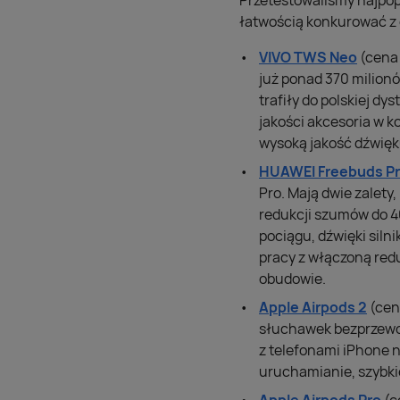
Przetestowaliśmy najpopu
łatwością konkurować z
VIVO TWS Neo
(cena 
już ponad 370 milionó
trafiły do polskiej dy
jakości akcesoria w 
wysoką jakość dźwięk
HUAWEI Freebuds P
Pro. Mają dwie zalety
redukcji szumów do 4
pociągu, dźwięki siln
pracy z włączoną redu
obudowie.
Apple Airpods 2
(cen
słuchawek bezprzewod
z telefonami iPhone 
uruchamianie, szybki