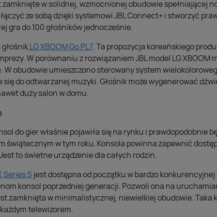
t zamknięte w solidnej, wzmocnionej obudowie spełniającej
 łączyć ze sobą dzięki systemowi JBL Connect+ i stworzyć pra
ej gra do 100 głośników jednocześnie.
 głośnik
LG XBOOM Go PL7
. Ta propozycja koreańskiego prod
imprezy. W porównaniu z rozwiązaniem JBL model LG XBOOM m
. W obudowie umieszczono sterowany system wielokolorowego 
się do odtwarzanej muzyki. Głośnik może wygenerować dźwię
awet duży salon w domu.
a
ol do gier właśnie pojawiła się na rynku i prawdopodobnie bę
 świątecznym w tym roku. Konsola powinna zapewnić dostęp
. Jest to świetne urządzenie dla całych rodzin.
 Series S
jest dostępna od początku w bardzo konkurencyjnej c
om konsol poprzedniej generacji. Pozwoli ona na uruchamia
st zamknięta w minimalistycznej, niewielkiej obudowie. Taka 
d każdym telewizorem.