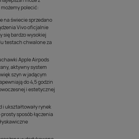
 najlepsza i może z
 możemy polecić:
ale na świecie sprzedano
zenia Vivo oficjalnie
ły się bardzo wysokiej
elu testach chwalone za
uchawki Apple Airpods
owany, aktywny system
źwięk szyn w jadącym
zapewniają do 4,5 godzin
owoczesnej i estetycznej
 i ukształtowały rynek
 prosty sposób łączenia
błyskawiczne