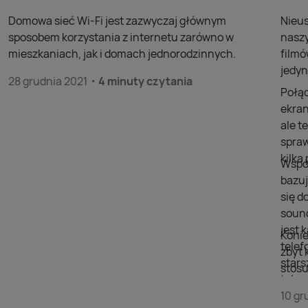
Domowa sieć Wi-Fi jest zazwyczaj głównym
Nieus
sposobem korzystania z internetu zarówno w
naszy
mieszkaniach, jak i domach jednorodzinnych.
filmó
jedyn
28 grudnia 2021
4 minuty czytania
Połąc
ekran
ale t
spraw
kilk
Współ
bazuj
się d
sound
jest 
Konie
telef
zbyt 
stars
stosu
telew
doda
szuka
10 gr
wyświ