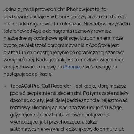
Jedną z „myśli przewodnich” iPhonów jest to, że
użytkownik dostaje – w teorii – gotowy produktu, którego
nie musi konfigurować lub ulepszać. Niestety w przypadku
telefonów od Apple do nagrania rozmowy również
niezbędne są dodatkowe aplikacje. Utrudnieniem może
być to, że większość oprogramowania z App Store jest
płatna lub daje dostęp jedynie do ograniczonej czasowo
wersji próbnej. Nadal jednak jest to możliwe, więc chcąc
zarejestrować rozmowę na
iPhonie
, zwróć uwagę na
następujące aplikacje:
TapeACal Pro: Call Recorder – aplikacja, którą możesz
pobrać bezpłatnie na siedem dni. Po tym czasie należy
dokonać opłaty, jeśli dalej będziesz chciał rejestrować
rozmowy. Niemniej aplikacja ta zasługuje na uwagę,
gdyż rejestruje bez limitu zarówno połączenia
wychodzące, jak i przychodzące, a także
automatycznie wysyła plik dźwiękowy do chmury lub