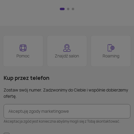
przej
Nie m
HDMI)
pilot
nad w
na kl
logo
jest 
smart
proce
Podob
Wiele
Pomoc
Znajdź salon
Roaming
nie p
takic
kabla
Kup przez telefon
Zostaw swój numer. Zadzwonimy do Ciebie i wspólnie dobierzemy
ofertę.
Akceptuję zgody marketingowe
Akceptacja zgód jest konieczna abyśmy mogli się z Tobą skontaktować.