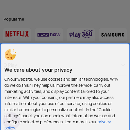
Popularne
O Play
We care about your privacy
On our website, we use cookies and similar technologies. Why
do we do this? They help us improve the service, carry out
Jesteśmy też tu:
marketing activities, and display content tailored to your
interests. With your consent, our partners may also access
information about your use of our service, using cookies or
similar technologies to personalize content. In the “Cookie
Copyright © 2026 Play - wszelkie prawa zastrzeżone dla Play
settings” panel, you can check what information we use and
configure selected preferences. Learn more in our
privacy
policy.