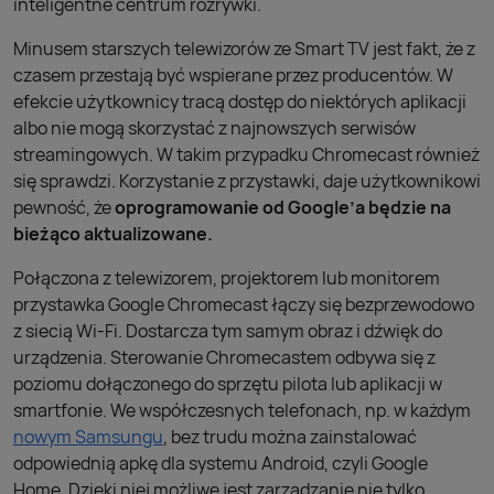
inteligentne centrum rozrywki.
Minusem starszych telewizorów ze Smart TV jest fakt, że z
czasem przestają być wspierane przez producentów. W
efekcie użytkownicy tracą dostęp do niektórych aplikacji
albo nie mogą skorzystać z najnowszych serwisów
streamingowych. W takim przypadku Chromecast również
się sprawdzi. Korzystanie z przystawki, daje użytkownikowi
pewność, że
oprogramowanie od Google’a będzie na
bieżąco aktualizowane.
Połączona z telewizorem, projektorem lub monitorem
przystawka Google Chromecast łączy się bezprzewodowo
z siecią Wi-Fi. Dostarcza tym samym obraz i dźwięk do
urządzenia. Sterowanie Chromecastem odbywa się z
poziomu dołączonego do sprzętu pilota lub aplikacji w
smartfonie. We współczesnych telefonach, np. w każdym
nowym Samsungu
, bez trudu można zainstalować
odpowiednią apkę dla systemu Android, czyli Google
Home. Dzięki niej możliwe jest zarządzanie nie tylko