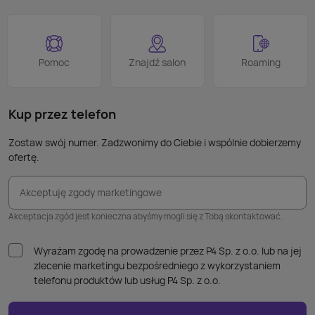
smart
proce
Podob
Wiele
Pomoc
Znajdź salon
Roaming
nie p
takic
kabla
Kup przez telefon
Zostaw swój numer. Zadzwonimy do Ciebie i wspólnie dobierzemy
ofertę.
Akceptuję zgody marketingowe
Akceptacja zgód jest konieczna abyśmy mogli się z Tobą skontaktować.
Wyrażam zgodę na prowadzenie przez P4 Sp. z o.o. lub na jej
zlecenie marketingu bezpośredniego z wykorzystaniem
telefonu produktów lub usług P4 Sp. z o.o.