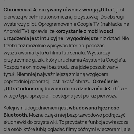
Chromecast 4, nazywany również wersją „Ultra”
, jest
pierwszą w pełni autonomiczną przystawką. Do obsługi
wystarczy pilot. Oprogramowanie Google TV (nakładka na
Android TV) sprawia, że
korzystanie z możliwości
urządzenia jest intuicyjne i wygodniejsze
niż dotąd. Nie
trzeba też mozolnie wpisywać liter np. podczas
wyszukiwania tytułu filmu lub serialu. Wystarczy
przytrzymać guzik, który uruchamia Asystenta Google’a.
Rozpozna on mowę i bez trudu znajdzie poszukiwany
tytuł. Niemniej najważniejszą zmianą względem
poprzedniej generacji jest jakość obrazu.
Określenie
„Ultra” odnosi się bowiem do rozdzielczości 4K
, która –
w tego typu sprzęcie – dostępna jest po raz pierwszy.
Kolejnym udogodnieniem jest
wbudowana łączność
Bluetooth
. Można dzięki niej bezprzewodowo podłączyć
słuchawki do przystawki. To przydatna funkcja zwłaszcza
dla osób, które lubią oglądać filmy późnymi wieczorami, ale