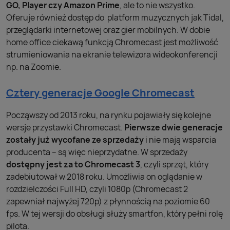
GO, Player czy Amazon Prime
, ale to nie wszystko.
Oferuje również dostęp do platform muzycznych jak Tidal,
przeglądarki internetowej oraz gier mobilnych. W dobie
home office ciekawą funkcją Chromecast jest możliwość
strumieniowania na ekranie telewizora wideokonferencji
np. na Zoomie.
Cztery generacje Google Chromecast
Począwszy od 2013 roku, na rynku pojawiały się kolejne
wersje przystawki Chromecast.
Pierwsze dwie generacje
zostały już wycofane ze sprzedaży
i nie mają wsparcia
producenta – są więc nieprzydatne. W sprzedaży
dostępny jest za to Chromecast 3
, czyli sprzęt, który
zadebiutował w 2018 roku. Umożliwia on oglądanie w
rozdzielczości Full HD, czyli 1080p (Chromecast 2
zapewniał najwyżej 720p) z płynnością na poziomie 60
fps. W tej wersji do obsługi służy smartfon, który pełni rolę
pilota.