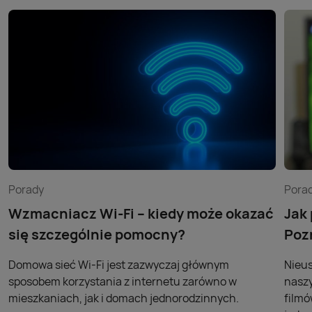
Porady
Pora
Wzmacniacz Wi-Fi – kiedy może okazać
Jak
się szczególnie pomocny?
Poz
Domowa sieć Wi-Fi jest zazwyczaj głównym
Nieus
sposobem korzystania z internetu zarówno w
naszy
mieszkaniach, jak i domach jednorodzinnych.
filmó