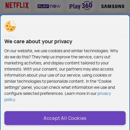
O Play
We care about your privacy
On our website, we use cookies and similar technologies. Why
do we do this? They help us improve the service, carry out
Jesteśmy też tu:
marketing activities, and display content tailored to your
interests. With your consent, our partners may also access
information about your use of our service, using cookies or
similar technologies to personalize content. In the “Cookie
Copyright © 2026 Play - wszelkie prawa zastrzeżone dla Play
settings” panel, you can check what information we use and
configure selected preferences. Learn more in our
privacy
policy.
Polityka prywatności i cookies
Ustawienia plików cookies
Accept All Cookies
Regulamin serwisu