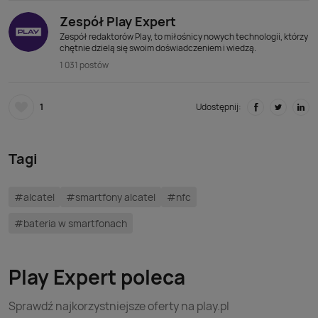
Zespół Play Expert
Zespół redaktorów Play, to miłośnicy nowych technologii, którzy
chętnie dzielą się swoim doświadczeniem i wiedzą.
1 031 postów
1
Udostępnij:
Tagi
#alcatel
#smartfony alcatel
#nfc
#bateria w smartfonach
Play Expert poleca
Sprawdź najkorzystniejsze oferty na play.pl