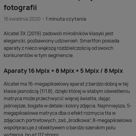
fotografii
16 kwietnia 2020
1 minuta czytania
Alcatel 3X (2019) zadowoli miłośników klasyki jest
elegancki, pozbawiony udziwnień. Smartfon posiada
aparaty z nieco większą rozdzielczością od swoich
konkurentów w tym segmencie.
Aparaty 16 Mpix + 8 Mpix + 5 Mpix / 8 Mpix
Alcatel ma 16-megapikselowy aparat z bardzo dobrą w tej
klasie jasnością (f/1.8), dzięki której w słabym oświetleniu
matryca może przechwycić więcej światła, dając
jaśniejsze, bogate w detale i kolory zdjęcia. Najmniejsza, 5-
megapikselowa matryca dba o efekt rozmycia tła w
zdjęciach portretowych, zaś „środkowa”, 8-megapikselowa
współpracuje z obiektywem o bardzo szerokim polu
widzenia, bo aż 117 stopni.