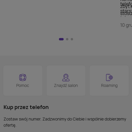
telef
zbyt 
stars
stosu
telew
doda
szuka
10 gr
wyświ
przej
Nie m
HDMI)
pilot
nad w
na kl
logo
jest 
smart
proce
Podob
Wiele
Pomoc
Znajdź salon
Roaming
nie p
takic
kabla
Kup przez telefon
Zostaw swój numer. Zadzwonimy do Ciebie i wspólnie dobierzemy
ofertę.