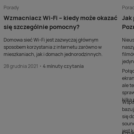
Porady
Pora
Wzmacniacz Wi-Fi – kiedy może okazać
Jak
się szczególnie pomocny?
Poz
Domowa sieć Wi-Fi jest zazwyczaj głównym
Nieus
sposobem korzystania z internetu zarówno w
naszy
mieszkaniach, jak i domach jednorodzinnych.
filmó
jedyn
28 grudnia 2021
4 minuty czytania
Połąc
ekran
ale t
spraw
kilk
Współ
bazuj
się d
sound
jest 
Konie