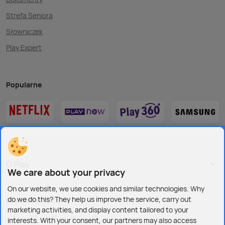
Strefa Seniora
Słowniczek
Play Expert
Popularne
O Play
We care about your privacy
On our website, we use cookies and similar technologies. Why
do we do this? They help us improve the service, carry out
Jesteśmy też tu:
marketing activities, and display content tailored to your
interests. With your consent, our partners may also access