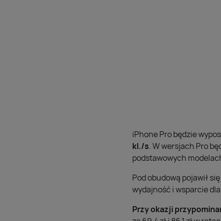
iPhone Pro będzie wypo
kl./s
. W wersjach Pro bę
podstawowych modelach 
Pod obudową pojawił się
wydajność i wsparcie dla
Przy okazji przypominam