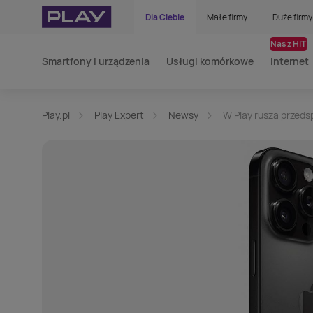
Dla Ciebie
Małe firmy
Duże firmy
Nasz HIT
Smartfony i urządzenia
Usługi komórkowe
Internet
Play.pl
Play Expert
Newsy
W Play rusza przeds