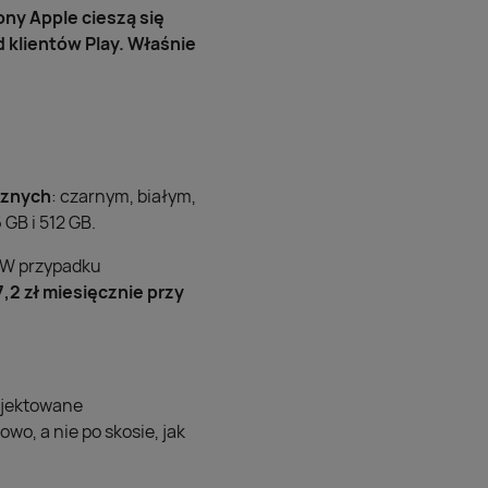
ony Apple cieszą się
 klientów Play. Właśnie
cznych
: czarnym, białym,
GB i 512 GB.
 W przypadku
,2 zł miesięcznie przy
rojektowane
o, a nie po skosie, jak