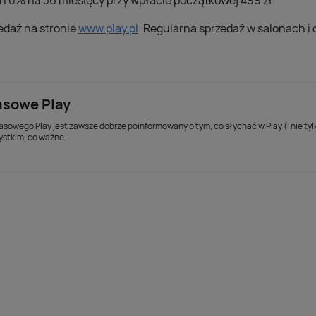
tach 0% na 36 miesięcy przy wpłacie początkowej 499 zł.
edaż na stronie
www.play.pl
. Regularna sprzedaż w salonach i 
asowe Play
asowego Play jest zawsze dobrze poinformowany o tym, co słychać w Play (i nie ty
ystkim, co ważne.