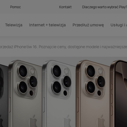
Pomoc
Kontakt
Dlaczego warto wybrać Play
Telewizja
Internet + telewizja
Przedłuż umowę
Usługi i 
przedaż iPhone’ów 16. Poznajcie ceny, dostępne modele i najważniejsz