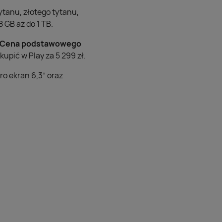
ytanu, złotego tytanu,
 GB aż do 1 TB.
Cena podstawowego
kupić w Play za 5 299 zł.
o ekran 6,3” oraz