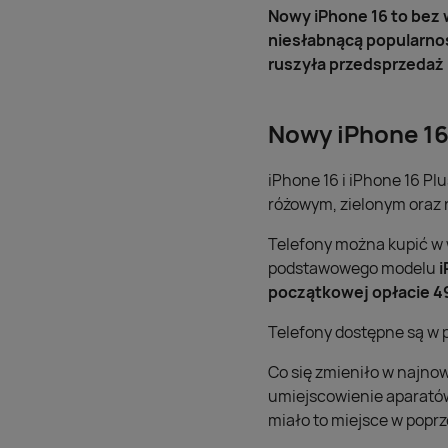
Nowy iPhone 16 to bez 
niesłabnącą popularnoś
ruszyła przedsprzedaż
Nowy iPhone 16 
iPhone 16 i iPhone 16 Pl
różowym, zielonym oraz n
Telefony można kupić w
podstawowego modelu
i
początkowej opłacie 49
Telefony dostępne są w p
Co się zmieniło w najnow
umiejscowienie aparatów.
miało to miejsce w popr