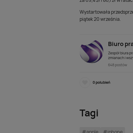
za 69,4 zł i 86,1 zł w ra
Wystartowała przedsprz
piątek 20 września.
Biuro pr
Zespół biura pr
zmianach i wsz
648 postów
0
polubień
Tagi
#apple
#iphone