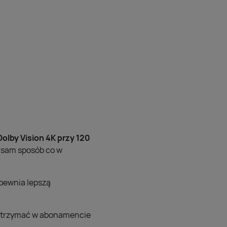
olby Vision 4K przy 120
n sam sposób co w
apewnia lepszą
otrzymać w abonamencie