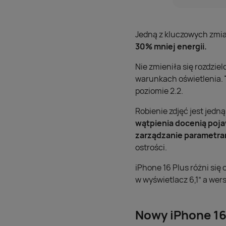
Jedną z kluczowych zmia
30% mniej energii.
Nie zmieniła się rozdzie
warunkach oświetlenia.
poziomie 2.2.
Robienie zdjęć jest jedn
wątpienia docenią poja
zarządzanie parametram
ostrości.
iPhone 16 Plus różni si
w wyświetlacz 6,1” a wers
Nowy iPhone 16 