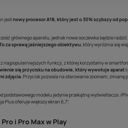
n jest
nowy procesor A18, który jest o 30% szybszy od pop
lczość głównego aparatu, jednak nowa soczewka będzie radzić 
To za sprawą jaśniejszego obiektywu
, który wyróżnia się w
ą z najpopularniejszych funkcji, z której korzystamy w smartfo
wienie się przycisku na obudowie, który wywołuje aparat 
i zdjęcia
. Przycisk pozwala na sterowanie zoomem, zmianę p
ę od podstawowego modelu jedynie przekątną wyświetlacza. iP
ja Plus oferuje większy ekran 6,7”.
Pro i Pro Max w Play