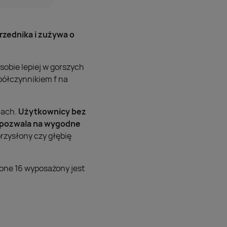
rzednika i zużywa o
sobie lepiej w gorszych
spółczynnikiem f na
nach.
Użytkownicy bez
i pozwala na wygodne
rzysłony czy głębię
hone 16 wyposażony jest