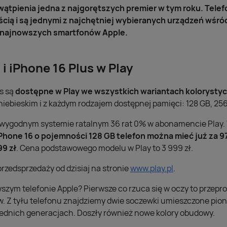
wątpienia jedna z najgorętszych premier w tym roku. Telef
cią i są jednymi z najchętniej wybieranych urządzeń wśród
 najnowszych smartfonów Apple.
i iPhone 16 Plus w Play
us są
dostępne w Play we wszystkich wariantach kolorysty
iebieskim i z każdym rodzajem dostępnej pamięci: 128 GB, 256 
 wygodnym systemie ratalnym 36 rat 0% w abonamencie Play.
Phone 16 o pojemności 128 GB telefon można mieć już za 97
9 zł
. Cena podstawowego modelu w Play to 3 999 zł.
rzedsprzedaży od dzisiaj na stronie
www.play.pl
.
szym telefonie Apple? Pierwsze co rzuca się w oczy to przep
 Z tyłu telefonu znajdziemy dwie soczewki umieszczone pionow
zednich generacjach. Doszły również nowe kolory obudowy.