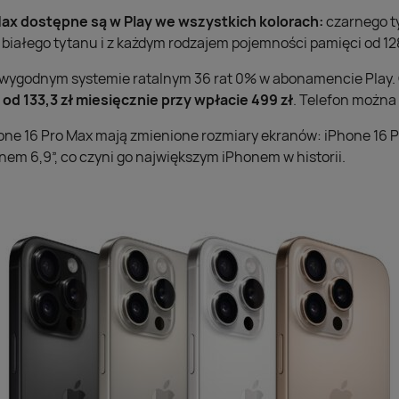
Max dostępne są w Play we wszystkich kolorach:
czarnego t
białego tytanu i z każdym rodzajem pojemności pamięci od 128
 wygodnym systemie ratalnym 36 rat 0% w abonamencie Play.
od 133,3 zł miesięcznie przy wpłacie 499 zł
. Telefon można 
one 16 Pro Max mają zmienione rozmiary ekranów: iPhone 16 Pr
nem 6,9”, co czyni go największym iPhonem w historii.