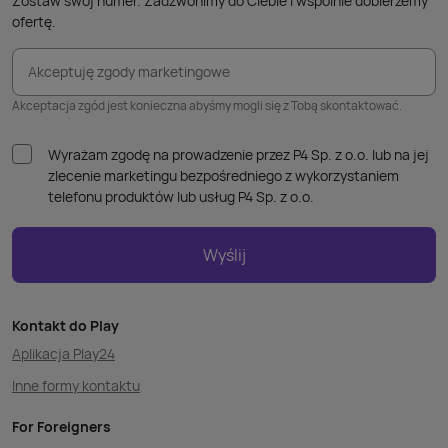
Zostaw swój numer. Zadzwonimy do Ciebie i wspólnie dobierzemy
ofertę.
Akceptuję zgody marketingowe
Akceptacja zgód jest konieczna abyśmy mogli się z Tobą skontaktować.
Wyrażam zgodę na prowadzenie przez P4 Sp. z o.o. lub na jej
zlecenie marketingu bezpośredniego z wykorzystaniem
telefonu produktów lub usług P4 Sp. z o.o.
Wyślij
Kontakt do Play
Aplikacja Play24
Inne formy kontaktu
For Foreigners