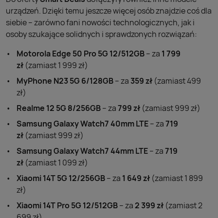
urządzeń. Dzięki temu jeszcze więcej osób znajdzie coś dla
siebie – zarówno fani nowości technologicznych, jak i
osoby szukające solidnych i sprawdzonych rozwiązań:
Motorola Edge 50 Pro 5G 12/512GB
– za
1 799
zł
(zamiast 1 999 zł)
MyPhone N23 5G 6/128GB
– za
359 zł
(zamiast 499
zł)
Realme 12 5G 8/256GB
– za
799 zł
(zamiast 999 zł)
Samsung Galaxy Watch7 40mm LTE
– za
719
zł
(zamiast 999 zł)
Samsung Galaxy Watch7 44mm LTE
– za
719
zł
(zamiast 1 099 zł)
Xiaomi 14T 5G 12/256GB
– za
1 649 zł
(zamiast 1 899
zł)
Xiaomi 14T Pro 5G 12/512GB
– za
2 399 zł
(zamiast 2
699 zł)