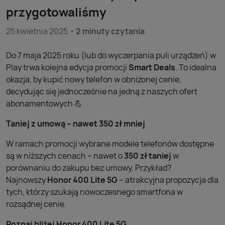
przygotowaliśmy
25 kwietnia 2025
2 minuty czytania
Do 7 maja 2025 roku (lub do wyczerpania puli urządzeń) w
Play trwa kolejna edycja promocji
Smart Deals
. To idealna
okazja, by kupić nowy telefon w obniżonej cenie,
decydując się jednocześnie na jedną z naszych ofert
abonamentowych 💪
Taniej z umową – nawet 350 zł mniej
W ramach promocji wybrane modele telefonów dostępne
są w niższych cenach – nawet o
350 zł taniej
w
porównaniu do zakupu bez umowy. Przykład?
Najnowszy
Honor 400 Lite 5G
– atrakcyjna propozycja dla
tych, którzy szukają nowoczesnego smartfona w
rozsądnej cenie.
Poznaj bliżej Honor 400 Lite 5G