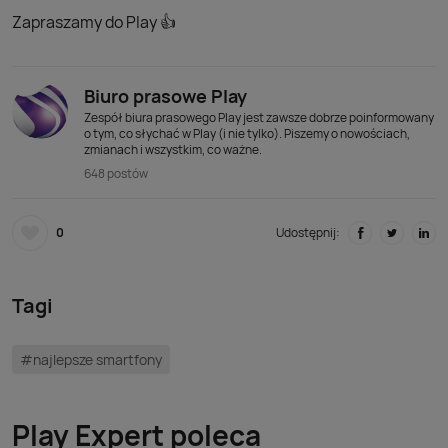
Zapraszamy do Play 👍
Biuro prasowe Play
Zespół biura prasowego Play jest zawsze dobrze poinformowany
o tym, co słychać w Play (i nie tylko). Piszemy o nowościach,
zmianach i wszystkim, co ważne.
648 postów
0
Udostępnij:
Tagi
#najlepsze smartfony
Play Expert poleca