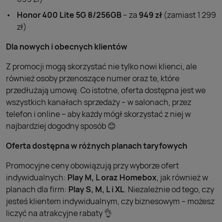
Honor 400 Lite 5G 8/256GB
– za
949 zł
(zamiast 1 299
zł)
Dla nowych i obecnych klientów
Z promocji mogą skorzystać nie tylko nowi klienci, ale
również osoby przenoszące numer oraz te, które
przedłużają umowę. Co istotne, oferta dostępna jest we
wszystkich kanałach sprzedaży – w salonach, przez
telefon i online – aby każdy mógł skorzystać z niej w
najbardziej dogodny sposób 😊
Oferta dostępna w różnych planach taryfowych
Promocyjne ceny obowiązują przy wyborze ofert
indywidualnych:
Play M, L oraz Homebox
, jak również w
planach dla firm:
Play S, M, L i XL
. Niezależnie od tego, czy
jesteś klientem indywidualnym, czy biznesowym – możesz
liczyć na atrakcyjne rabaty 👌