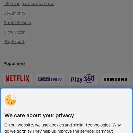
Informacja dla operatorów
Dokumenty
Strefa Seniora
Słowniczek
Play Expert
Popularne
O Play
We care about your privacy
On our website, we use cookies and similar technologies. Why
do we do this? They help us improve the service, carry out
Jesteśmy też tu: