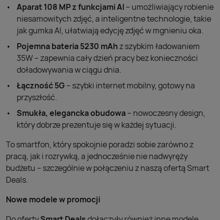
Aparat 108 MP z funkcjami AI
– umożliwiający robienie
niesamowitych zdjęć, a inteligentne technologie, takie
jak gumka AI, ułatwiają edycję zdjęć w mgnieniu oka.
Pojemna bateria 5230 mAh
z szybkim ładowaniem
35W – zapewnia cały dzień pracy bez konieczności
doładowywania w ciągu dnia.
Łączność 5G
– szybki internet mobilny, gotowy na
przyszłość.
Smukła, elegancka obudowa
– nowoczesny design,
który dobrze prezentuje się w każdej sytuacji.
To smartfon, który spokojnie poradzi sobie zarówno z
pracą, jak i rozrywką, a jednocześnie nie nadwyręży
budżetu – szczególnie w połączeniu z naszą ofertą Smart
Deals.
Nowe modele w promocji
Do oferty
Smart Deals
dołączyły również inne modele