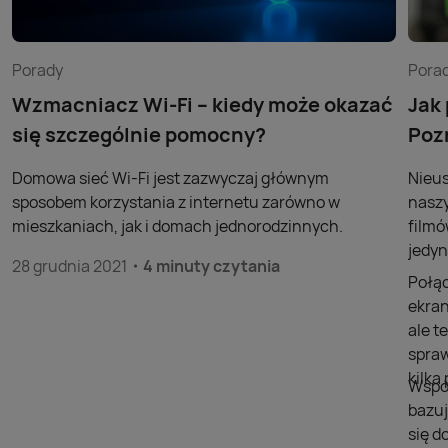
Porady
Pora
Wzmacniacz Wi-Fi – kiedy może okazać
Jak
się szczególnie pomocny?
Poz
Domowa sieć Wi-Fi jest zazwyczaj głównym
Nieus
sposobem korzystania z internetu zarówno w
naszy
mieszkaniach, jak i domach jednorodzinnych.
filmó
jedyn
28 grudnia 2021
4 minuty czytania
Połąc
ekran
ale t
spraw
kilk
Współ
bazuj
się d