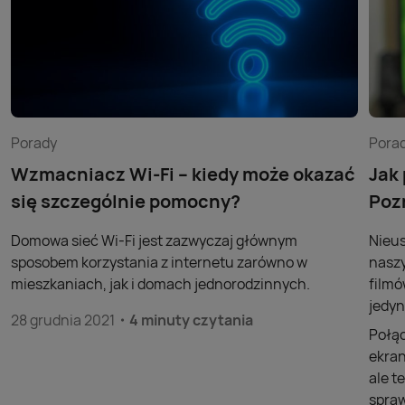
Porady
Pora
Wzmacniacz Wi-Fi – kiedy może okazać
Jak
się szczególnie pomocny?
Poz
Domowa sieć Wi-Fi jest zazwyczaj głównym
Nieus
sposobem korzystania z internetu zarówno w
naszy
mieszkaniach, jak i domach jednorodzinnych.
filmó
jedyn
28 grudnia 2021
4 minuty czytania
Połąc
ekran
ale t
spraw