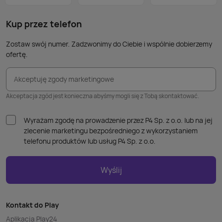
takic
kabla
Kup przez telefon
Zostaw swój numer. Zadzwonimy do Ciebie i wspólnie dobierzemy
ofertę.
Akceptuję zgody marketingowe
Akceptacja zgód jest konieczna abyśmy mogli się z Tobą skontaktować.
Wyrażam zgodę na prowadzenie przez P4 Sp. z o.o. lub na jej
zlecenie marketingu bezpośredniego z wykorzystaniem
telefonu produktów lub usług P4 Sp. z o.o.
Wyślij
Kontakt do Play
Aplikacja Play24