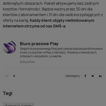
dotkniętych obszarach. Pakiet aktywujemy bez żadnych
kosztów i formalności. Będzie ważny przez 30 dni dla
klientów z abonamentem i 31 dni dla osób korzystających z
oferty na kartę.
Każdy klient objęty nielimitowanym
internetem otrzyma od nas SMS-a.
Biuro prasowe Play
Zespół biura prasowego Play jest zawsze dobrze poinformowany
o tym, co słychać w Play (i nie tylko). Piszemy o nowościach,
zmianach i wszystkim, co ważne.
648 postów
0
Udostępnij:
Tagi
#internet mobilny