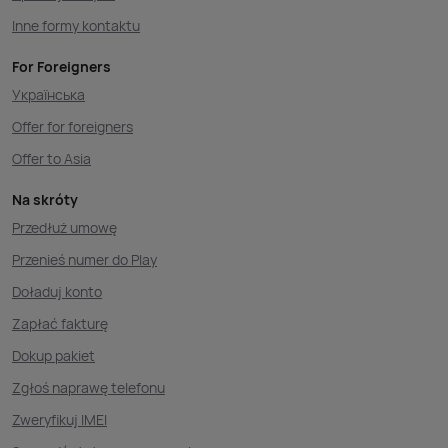
Inne formy kontaktu
For Foreigners
Українська
Offer for foreigners
Offer to Asia
Na skróty
Przedłuż umowę
Przenieś numer do Play
Doładuj konto
Zapłać fakturę
Dokup pakiet
Zgłoś naprawę telefonu
Zweryfikuj IMEI