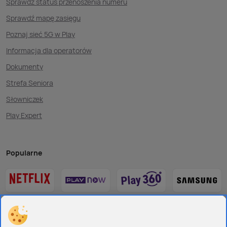
Sprawdź status przenoszenia numeru
Sprawdź mapę zasięgu
Poznaj sieć 5G w Play
Informacja dla operatorów
Dokumenty
Strefa Seniora
Słowniczek
Play Expert
Popularne