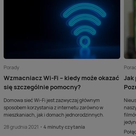
Porady
Pora
Wzmacniacz Wi-Fi – kiedy może okazać
Jak
się szczególnie pomocny?
Poz
Domowa sieć Wi-Fi jest zazwyczaj głównym
Nieus
sposobem korzystania z internetu zarówno w
naszy
mieszkaniach, jak i domach jednorodzinnych.
filmó
jedyn
28 grudnia 2021
4 minuty czytania
Połąc