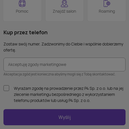
Podob
Wiele
Pomoc
Znajdź salon
Roaming
nie p
takic
kabla
Kup przez telefon
Zostaw swój numer. Zadzwonimy do Ciebie i wspólnie dobierzemy
ofertę.
Akceptuję zgody marketingowe
Akceptacja zgód jest konieczna abyśmy mogli się z Tobą skontaktować.
Wyrażam zgodę na prowadzenie przez P4 Sp. z o.o. lub na jej
zlecenie marketingu bezpośredniego z wykorzystaniem
telefonu produktów lub usług P4 Sp. z o.o.
Wyślij