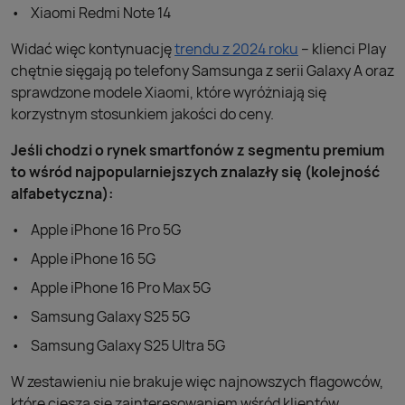
Xiaomi Redmi Note 14
Widać więc kontynuację
trendu z 2024 roku
– klienci Play
chętnie sięgają po telefony Samsunga z serii Galaxy A oraz
sprawdzone modele Xiaomi, które wyróżniają się
korzystnym stosunkiem jakości do ceny.
Jeśli chodzi o rynek smartfonów z segmentu premium
to wśród najpopularniejszych znalazły się (kolejność
alfabetyczna):
Apple iPhone 16 Pro 5G
Apple iPhone 16 5G
Apple iPhone 16 Pro Max 5G
Samsung Galaxy S25 5G
Samsung Galaxy S25 Ultra 5G
W zestawieniu nie brakuje więc najnowszych flagowców,
które cieszą się zainteresowaniem wśród klientów