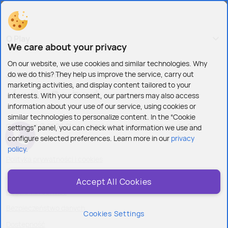
O Play
We care about your privacy
On our website, we use cookies and similar technologies. Why
do we do this? They help us improve the service, carry out
Jesteśmy też tu:
marketing activities, and display content tailored to your
interests. With your consent, our partners may also access
information about your use of our service, using cookies or
similar technologies to personalize content. In the “Cookie
Copyright © 2026 Play - wszelkie prawa zastrzeżone dla Play
settings” panel, you can check what information we use and
configure selected preferences. Learn more in our
privacy
policy.
Polityka prywatności i cookies
Ustawienia plików cookies
Accept All Cookies
Regulamin serwisu
Bezpieczeństwo danych
Cookies Settings
Dostępność